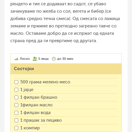
рендето и тие се додаваат во садот, се убаво
зачинуваме по желба со сол, вегета и бибер.(се
добива средно течна смеса). Од смесата со лажица
земаме и пржиме во претходно загреано тавче со
масло. Оставаме добро да се испржат од едната
страна пред да ги превртиме од другата.
Лесно
5 лица
до 30 мин
Состојки
500 грама мелено месо
1 јајце
1 филџан брашно
1филџан масло
1 филџан вода
1 прашак за пециво
1 компир