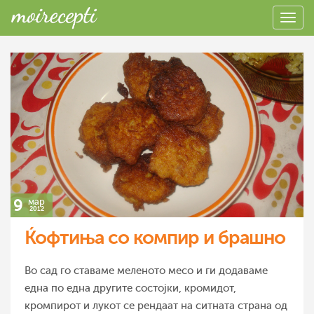
9
мар
2012
Ќофтиња со компир и брашно
Во сад го ставаме меленото месо и ги додаваме
една по една другите состојки, кромидот,
кромпирот и лукот се рендаат на ситната страна од