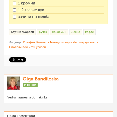
1 кромид
1-2 главче лук
зачини по желба
Клучни зборови
ручек
до 30 мин
Лесно
ќофте
Лиценца:
Криејтив Комонс - Наведи извор - Некомерцијално -
Сподели под исти услови
Olga Bandiloska
РЕЦЕПТИ
Vedra nasmeana domakinka
Нема коментари