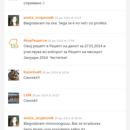
спремено :)
aneta_stojanovik
28 јан 2014 @ 16:13
Blagodaram na site. Sega se e vo red i so profilot.
МоиРецепти
28 јан 2014 @ 17:59
Овој рецепт е Рецепт на денот за 27.01.2014 и
учествува во изборот за Рецепт на месецот
Јануари 2014. Честитки!
KaterinaM
28 јан 2014 @ 18:18
Cestitki!!!
LiliN
28 јан 2014 @ 20:13
Cestitki!
aneta_stojanovik
29 јан 2014 @ 08:39
Blagodaram mnooooguuu..Bas se izraduvav.
Sega imam uste pogolema zelba da