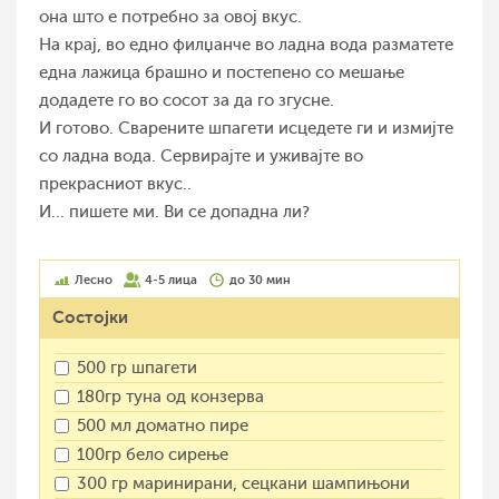
она што е потребно за овој вкус.
На крај, во едно филџанче во ладна вода разматете
една лажица брашно и постепено со мешање
додадете го во сосот за да го згусне.
И готово. Сварените шпагети исцедете ги и измијте
со ладна вода. Сервирајте и уживајте во
прекрасниот вкус..
И... пишете ми. Ви се допадна ли?
Лесно
4-5 лица
до 30 мин
Состојки
500 гр шпагети
180гр туна од конзерва
500 мл доматно пире
100гр бело сирење
300 гр маринирани, сецкани шампињони