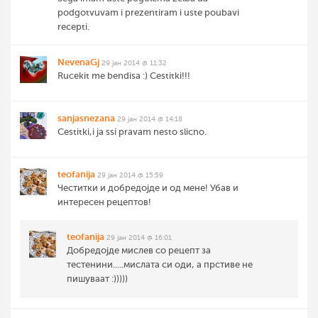
podgotvuvam i prezentiram i uste poubavi
recepti.
NevenaGj
29 јан 2014 @ 11:32
Rucekit me bendisa :) Cestitki!!!
sanjasnezana
29 јан 2014 @ 14:18
Cestitki,i ja ssi pravam nesto slicno.
teofanija
29 јан 2014 @ 15:59
Честитки и добредојде и од мене! Убав и
интересен рецептов!
teofanija
29 јан 2014 @ 16:01
Добредојде мислев со рецепт за
тестенини.....мислата си оди, а прстиве не
пишуваат :)))))