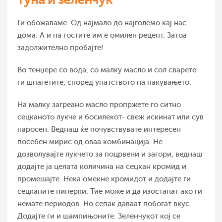
Ги обожаваме. Од најмало до најголемо кај нас
дома. А и на гостите им е омилен рецепт. Затоа
задолжително пробајте!
Во тенџере со вода, со малку масло и сол сварете
ги шпагетите, според упатството на пакувањето.
На малку загреано масло пропржете го ситно
сецканото лукче и босилекот- свеж искинат или сув
наросен. Веднаш ќе почувствувате интересен
посебен мирис од оваа комбинација. Не
дозволувајте лукчето за поцрвени и загори, веднаш
додајте ја целата количина на сецкан кромид и
промешајте. Нека омекне кромидот и додајте ги
сецканите пиперки. Тие може и да изостанат ако ги
немате периодов. Но сепак даваат побогат вкус.
Додајте ги и шампињоните. Зеленчукот кој се