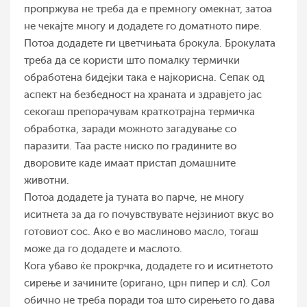
пропржува не треба да е премногу омекнат, затоа
не чекајте многу и додадете го доматното пире.
Потоа додадете ги цветчињата брокула. Брокулата
треба да се користи што помалку термички
обработена бидејки така е најкорисна. Сепак од
аспект на безбедност на храната и здравјето јас
секогаш препорачувам краткотрајна термичка
обработка, заради можното загадување со
паразити. Таа расте ниско по градините во
дворовите каде имаат пристап домашните
животни.
Потоа додадете ја туната во парче, не многу
иситнета за да го почувствувате нејзиниот вкус во
готовиот сос. Ако е во маслиново масло, тогаш
може да го додадете и маслото.
Кога убаво ќе прокрчка, додадете го и иситнетото
сирење и зачините (оригано, црн пипер и сл). Сол
обично не треба поради тоа што сирењето го дава