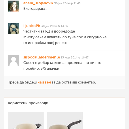
aneta_stojanovik
30 јан 2014 @ 11:43
Благодарам...
LjubicaPK
30 јан 2014 @ 14:06
Честитки за РД и добредојде
Многу сакам шпагети со туна сос и сигурно ќе
го испрабам овој рецепт
sispocaltalderimente
15 мар 2014 @ 16:47
Сосот е добар малце за промена, но ништо
посебно. 3/5 алачки
Треба да бидеш
најавен
за да оставиш коментар.
Користени производи