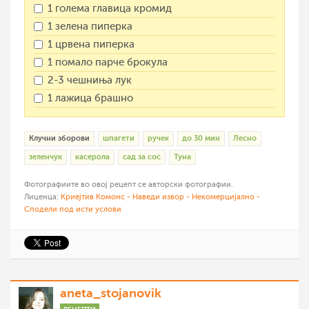
1 голема главица кромид
1 зелена пиперка
1 црвена пиперка
1 помало парче брокула
2-3 чешниња лук
1 лажица брашно
Клучни зборови
шпагети
ручек
до 30 мин
Лесно
зеленчук
касерола
сад за сос
Туна
Фотографиите во овој рецепт се авторски фотографии.
Лиценца:
Криејтив Комонс - Наведи извор - Некомерцијално -
Сподели под исти услови
aneta_stojanovik