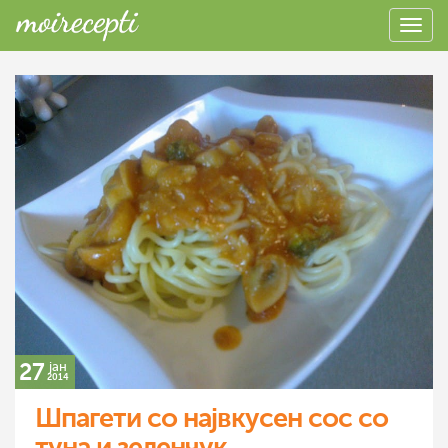
27
јан
2014
Шпагети со највкусен сос со
туна и зеленчук