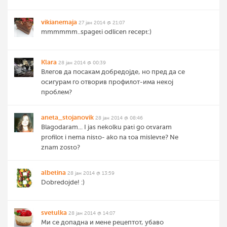
vikianemaja
27 јан 2014 @ 21:07
mmmmmm..spageti odlicen recept:)
Klara
28 јан 2014 @ 00:39
Влегов да посакам добредојде, но пред да се
осигурам го отворив профилот-има некој
проблем?
aneta_stojanovik
28 јан 2014 @ 08:46
Blagodaram... I jas nekolku pati go otvaram
profilot i nema nisto- ako na toa mislevte? Ne
znam zosto?
albetina
28 јан 2014 @ 13:59
Dobredojde! :)
svetulka
28 јан 2014 @ 14:07
Ми се допадна и мене рецептот, убаво