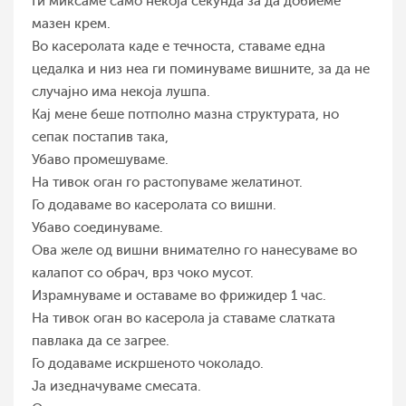
Ги миксаме само некоја секунда за да добиеме
мазен крем.
Во касеролата каде е течноста, ставаме една
цедалка и низ неа ги поминуваме вишните, за да не
случајно има некоја лушпа.
Кај мене беше потполно мазна структурата, но
сепак постапив така,
Убаво промешуваме.
На тивок оган го растопуваме желатинот.
Го додаваме во касеролата со вишни.
Убаво соединуваме.
Ова желе од вишни внимателно го нанесуваме во
калапот со обрач, врз чоко мусот.
Израмнуваме и оставаме во фрижидер 1 час.
На тивок оган во касерола ја ставаме слатката
павлака да се загрее.
Го додаваме искршеното чоколадо.
Ја изедначуваме смесата.