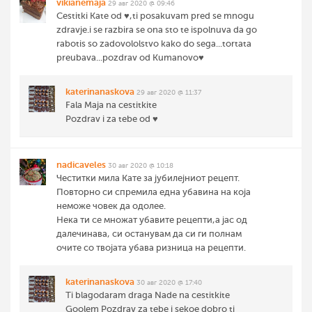
vikianemaja
29 авг 2020 @ 09:46
Cestitki Kate od ♥️,ti posakuvam pred se mnogu
zdravje.i se razbira se ona sto te ispolnuva da go
rabotis so zadovololstvo kako do sega...tortata
preubava...pozdrav od Kumanovo♥️
katerinanaskova
29 авг 2020 @ 11:37
Fala Maja na cestitkite
Pozdrav i za tebe od ♥️
nadicaveles
30 авг 2020 @ 10:18
Честитки мила Кате за јубилејниот рецепт.
Повторно си спремила една убавина на која
неможе човек да одолее.
Нека ти се множат убавите рецепти,а јас од
далечинава, си останувам да си ги полнам
очите со твојата убава ризница на рецепти.
katerinanaskova
30 авг 2020 @ 17:40
Ti blagodaram draga Nade na cestitkite
Goolem Pozdrav za tebe i sekoe dobro ti