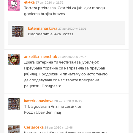
eli4ka
27 авг 2020 @ 21:32
Tortata prekrasna .Cestitki za jubilejot mnogu
goolema brojka bravos
katerinanaskova
27 авг 2020 @ 22:01
Blagodaram eli4ka. Pozzz
anzelika_nenchuk
28 авг 2020 @ 07:07
Драга Катерина ти честитам за јубилејот.
Преубава тортиче си направила за преубав
јубилеј. Продолжи и ппнатаму со исто темпо
да споделуваш со нас твоите прекрасни
рецепти! Поздрав ♥️
katerinanaskova
28 авг 2020 @ 07:22
Ti blagodaram Anzi na cestitkite
Pozz i Ubav den imaj
Ceslaroska
28 авг 2020 @ 16:48
Честитки за јубилејот, браво за оваа огромна