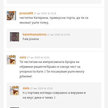
jovana88
27 авг 2020 @ 13:18
честитки Катерина, превкусна торта, да ти се
множат уште толку,
katerinanaskova
27 авг 2020 @ 13:26
Fala jovana
dalis
27 авг 2020 @ 15:01
Ти честитам на импресивната бројка на
објавени рецепти!Браво и секоја чест за
упорноста Кате :) Ти посакувам уште многу
јубилеи!
dalis
27 авг 2020 @ 15:02
п.с.тортава изгледа совршено а верувам и
на вкус дека е таква :)