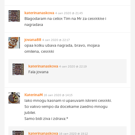
katerinanaskova
4 сеп 2020 @ 21:45
Blagodaram na celiot Tim na Mr za cestitkite i
nagradata
jovana88
4 сеп 2020 @ 22:17
opaa kolku ubava nagrada, bravo, mojata
omilena, cestitki
katerinanaskova
4 сеп 2020 @ 22:19
Fala jovana
KaterinaM
16 сеп 2020 @ 14:15
Iako mnogu kasnam ti upatuvam iskreni cestitki.
So vakvo tempo da docekame zaedno mnogu
jubilei.
Samo bidi ziva i zdrava:*
katerinanaskova
16 сеп 2020 @ 19:12