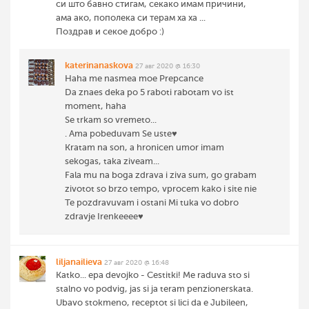
си што бавно стигам, секако имам причини,
ама ако, пополека си терам ха ха ...
Поздрав и секое добро :)
katerinanaskova
27 авг 2020 @ 16:30
Haha me nasmea moe Prepcance
Da znaes deka po 5 raboti rabotam vo ist
moment, haha
Se trkam so vremeto...
. Ama pobeduvam Se uste♥️
Kratam na son, a hronicen umor imam
sekogas, taka ziveam...
Fala mu na boga zdrava i ziva sum, go grabam
zivotot so brzo tempo, vprocem kako i site nie
Te pozdravuvam i ostani Mi tuka vo dobro
zdravje Irenkeeee♥️
liljanailieva
27 авг 2020 @ 16:48
Katko... epa devojko - Cestitki! Me raduva sto si
stalno vo podvig, jas si ja teram penzionerskata.
Ubavo stokmeno, receptot si lici da e Jubileen,