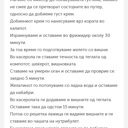
не смее да се претворат состојките во путер,
односно да добиеме густ крем.
Добиениот крем го нанесуваме врз кората во
калапот.
Израмнуваме и оставаме во фрижидер околу 30
минути.
За тоа време го подготвуваме желето со вишни.
Во касерола ги ставаме течноста од теглата од
компотот, шеќерот, вишновката.
Ставаме на умерен оган и оставаме да проврие се
заедно 5 минути.
Желатинот го потопуваме со ладна вода и оставаме
да набабри.
Во касеролата ги додаваме и вишните од теглата.
Оставаме така да одстои 15 минути.
Потоа со решетка лажица ги вадиме вишните и ги
ставаме во чашата на нутрибулет.