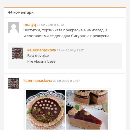
44 коментари
monyq
27 авг 2020 @ 11:42
Честитки, тортичката прекрасна е на изглед, а
и составот ми се допадна Сигурно е превкусна
katerinanaskova
27 авг 2020 @ 12:17
Fala devojce
Pre vkusna bese
katerinanaskova
27 авг 2020 @ 12:17