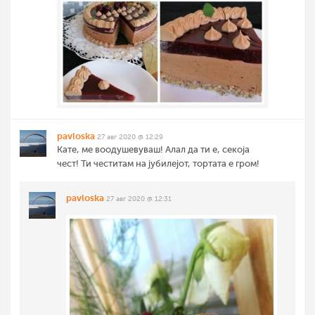
pavloska
27 авг 2020 @ 12:29
Кате, ме воодушевуваш! Алал да ти е, секоја
чест! Ти честитам на јубилејот, тортата е гром!
pavloska
27 авг 2020 @ 12:31