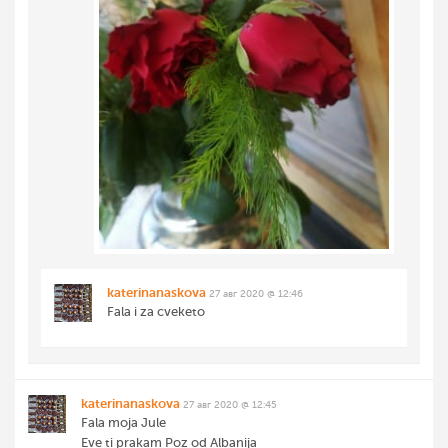
katerinanaskova
27 авг 2020 @ 12:46
Fala i za cveketo
katerinanaskova
27 авг 2020 @ 12:45
Fala moja Jule
Eve ti prakam Poz od Albanija