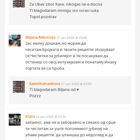
Za Ubav zbor Kate, nikogas ne e docna
Ti blagodaram mnogu sto svrati tuka
Topol pozdrav
Biljana Nikolova
17 сеп 2020 @ 20:49
Јас малку доцнам,но морам да
чеситам.Бројката и твоите рецепти зборуваат
се.Честитки за јубилејот и ти посакувам да
останеш со овој ентузијазам и понатаму.Инаку
тортата ќе се проба.
katerinanaskova
17 сеп 2020 @ 20:59
Ti blagodaram Biljana od ♥️
Pozzz
Klara
14 окт 2020 @ 23:01
забаено, ама не и забораено и секако од срце
ти честитам за уште поголемиот јубилеј на
убави рецепти. да штанцаш до недоглед и да