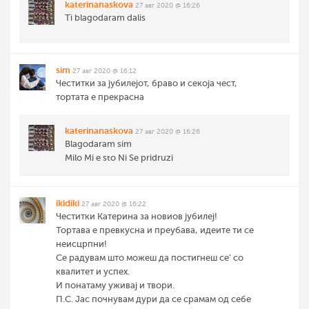
katerinanaskova
27 авг 2020 @ 16:26
Ti blagodaram dalis
sim
27 авг 2020 @ 16:12
Честитки за јубилејот, браво и секоја чест,
тортата е прекрасна
katerinanaskova
27 авг 2020 @ 16:26
Blagodaram sim
Milo Mi e sto Ni Se pridruzi
ikidiki
27 авг 2020 @ 16:22
Честитки Катерина за новиов јубилеј!
Тортава е превкусна и преубава, идеите ти се
неисцрпни!
Се радувам што можеш да постигнеш се' со
квалитет и успех.
И понатаму уживај и твори.
П.С. Јас почнувам дури да се срамам од себе