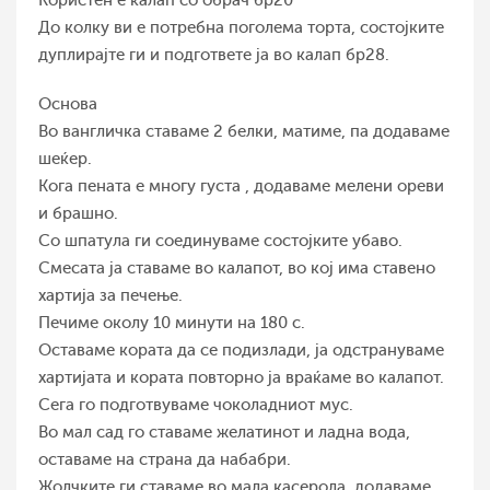
Користен е калап со обрач бр20
До колку ви е потребна поголема торта, состојките
дуплирајте ги и подгответе ја во калап бр28.
Основа
Во вангличка ставаме 2 белки, матиме, па додаваме
шеќер.
Кога пената е многу густа , додаваме мелени ореви
и брашно.
Со шпатула ги соединуваме состојките убаво.
Смесата ја ставаме во калапот, во кој има ставено
хартија за печење.
Печиме околу 10 минути на 180 с.
Оставаме кората да се подизлади, ја одстрануваме
хартијата и кората повторно ја враќаме во калапот.
Сега го подготвуваме чоколадниот мус.
Во мал сад го ставаме желатинот и ладна вода,
оставаме на страна да набабри.
Жолчките ги ставаме во мала касерола, додаваме