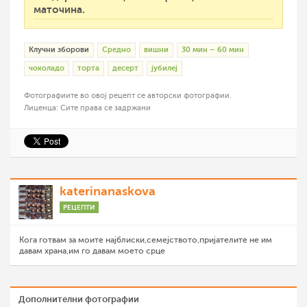
маточина.
Клучни зборови
Средно
вишни
30 мин – 60 мин
чоколадо
торта
десерт
јубилеј
Фотографиите во овој рецепт се авторски фотографии.
Лиценца: Сите права се задржани
katerinanaskova
РЕЦЕПТИ
Кога готвам за моите најблиски,семејството,пријателите не им
давам храна,им го давам моето срце
Дополнителни фотографии