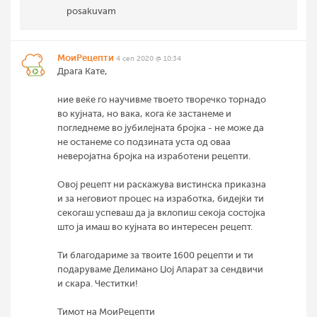
posakuvam
МоиРецепти
4 сеп 2020 @ 10:34
Драга Кате,
ние веќе го научивме твоето творечко торнадо
во кујната, но вака, кога ќе застанеме и
погледнеме во јубилејната бројка - не може да
не останеме со подзината уста од оваа
неверојатна бројка на изработени рецепти.
Овој рецепт ни раскажува вистинска приказна
и за неговиот процес на изработка, бидејќи ти
секогаш успеваш да ја вклопиш секоја состојка
што ја имаш во кујната во интересен рецепт.
Ти благодариме за твоите 1600 рецепти и ти
подаруваме Делимано Џој Апарат за сендвичи
и скара. Честитки!
Тимот на МоиРецепти