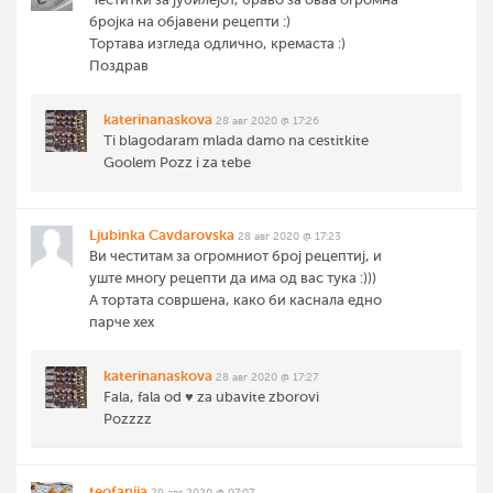
бројка на објавени рецепти :)
Тортава изгледа одлично, кремаста :)
Поздрав
katerinanaskova
28 авг 2020 @ 17:26
Ti blagodaram mlada damo na cestitkite
Goolem Pozz i za tebe
Ljubinka Cavdarovska
28 авг 2020 @ 17:23
Ви честитам за огромниот број рецептиј, и
уште многу рецепти да има од вас тука :)))
А тортата совршена, како би каснала едно
парче хех
katerinanaskova
28 авг 2020 @ 17:27
Fala, fala od ♥️ za ubavite zborovi
Pozzzz
teofanija
29 авг 2020 @ 07:07