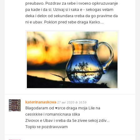
preubavo. Pozdrav za tebe i tvoeto opkruzuvanje
pa kade i da si. Uzivaj si i taka e - sekogas velam
deka i delot od sekundata treba da go pravime da
ni e ubav. Poklon pred tebe draga Katko....
katerinanaskova
27 авг 2020 @ 16:59
Blagodaram od ♥️srce draga moja Lile na
cestitkite i romanticnata slika
Zivotot e Ubav i treba da Se zivee sekoj zdiv...
Toplo te pozdravuvam