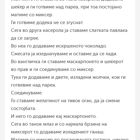
шеќер и ги готвиме над пареа, при тоа постојано
матиме со миксер.
Ги готвиме додека не се згуснат.
Сега во друга касерола ја ставаме слатката павлака
да се загрее.
Во неа го додаваме искршеното чоколадо.
Смесата ја изедначуваме и оставме да се лади.
Во вангличка ги ставаме маскарпонето и шеќерот
во прав и ги соединуваме со миксер.
Тука ги додаваме и двете, изладени жолчки, кои ги
готвевме над пареа.
Соединуваме.
Го ставаме желатинот на тивок оган, да ја смени
состојбата.
И него го додаваме кај маскарпонето.
Сега во танок млаз и со најмала брзина на
миксерот го додаваме изладениот ганаш.
Матиме со миксер до посакуваната густина, никако