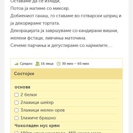
Оставаме да се излади,
Потоа ја матиме со миксер.
Добиениот ганаш, го ставаме во готварски шприц и
ја декорираме тортата.
Декорацијата ја завршуваме со кандирани вишни,
мелени фстаци, ливчиња маточина.
Сечеме парчиња и дегустираме со најмилите....
Средно
16 лица
30 мин – 60 мин
Состојки
основа
2 белки
2лажици шеќер
3лажици мелен орев
1лажиче брашно
Чоколаден мус крем