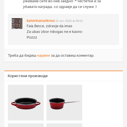
уживаме сите во нив заедно :* честитки и за
убавата награда, со здравје да се служи :)
katerinanaskova
15 окт 2020 @ 09:15
Fala Betce, zdravje da imas
Za ubav zbor nikogas ne e kasno
Pozzz
Треба да бидеш
најавен
за да оставиш коментар.
Користени производи