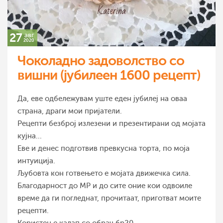
27
авг
2020
Чоколадно задоволство со
вишни (јубилеен 1600 рецепт)
Да, еве одбележувам уште еден јубилеј на оваа
страна, драги мои пријатели.
Рецепти безброј излезени и презентирани од мојата
кујна...
Еве и денес подготвив превкусна торта, по моја
интуиција.
Љубовта кон готвењето е мојата движечка сила.
Благодарност до МР и до сите оние кои одвоиле
време да ги погледнат, прочитаат, приготват моите
рецепти.