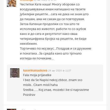
Честитки Кате наша! Многу зборови со
воодушевување имам напишано на твоите
јубилејни рецепти....сега не дека не знам што
да пишам, ама не сакам да се повторувам.
Затоа Катенце продолжи со тоа што те
исполнува во животот, работи го со љубов
како и до сега и резултатот како оваа
четирицифрена бројка на рецепти, ќе биде
неизбежен.
Тортичево по мој вкус...Поздрав и се дружиме
и понатака...За средба како што тргнало
изгледа ќе почекаме...
katerinanaskova
29 авг 2020 @ 11:37
Fala moja prijatelke
I bez da Se Napisi nekoj zbbor, znam sto
mislis.. Citam misli haha
Sredba...... Koj znae, mozebi i ke si napravime
Pozdrav