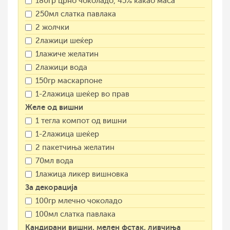
180гр црно чоколадо, 45% какао маса
250мл слатка павлака
2 жолчки
2лажици шеќер
1лажиче желатин
2лажици вода
150гр маскарпоне
1-2лажица шеќер во прав
Желе од вишни
1 тегла компот од вишни
1-2лажица шеќер
2 пакетчиња желатин
70мл вода
1лажица ликер вишновка
За декорација
100гр млечно чоколадо
100мл слатка павлака
Кандирани вишни, мелен фстак, ливчиња