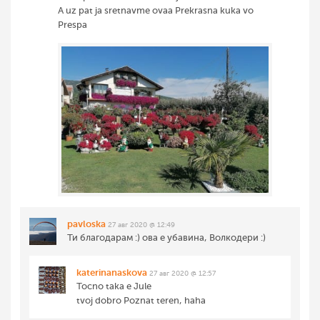
A uz pat ja sretnavme ovaa Prekrasna kuka vo
Prespa
pavloska
27 авг 2020 @ 12:49
Ти благодарам :) ова е убавина, Волкодери :)
katerinanaskova
27 авг 2020 @ 12:57
Tocno taka e Jule
tvoj dobro Poznat teren, haha