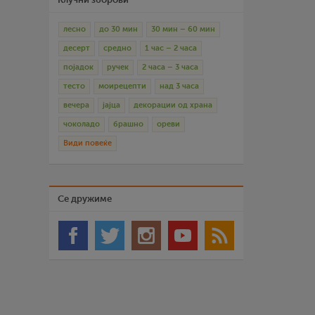
лесно
до 30 мин
30 мин – 60 мин
десерт
средно
1 час – 2 часа
појадок
ручек
2 часа – 3 часа
тесто
моирецепти
над 3 часа
вечера
јајца
декорации од храна
чоколадо
брашно
ореви
Види повеќе
Се дружиме