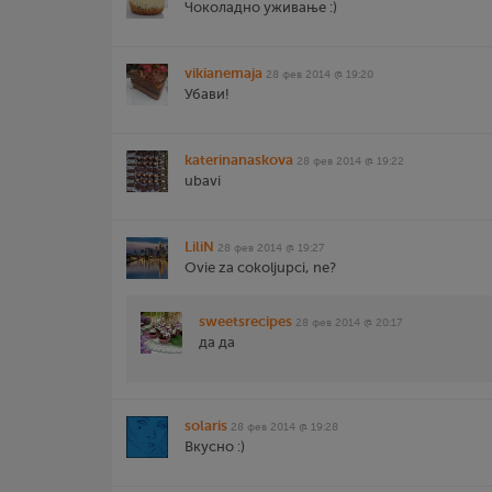
Чоколадно уживање :)
vikianemaja
28 фев 2014 @ 19:20
Убави!
katerinanaskova
28 фев 2014 @ 19:22
ubavi
LiliN
28 фев 2014 @ 19:27
Ovie za cokoljupci, ne?
sweetsrecipes
28 фев 2014 @ 20:17
да да
solaris
28 фев 2014 @ 19:28
Вкусно :)