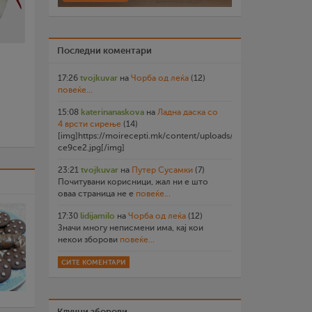
Последни коментари
17:26
tvojkuvar
на
Чорба од леќа
(12)
повеќе...
15:08
katerinanaskova
на
Ладна даска со
4 врсти сирење
(14)
[img]https://moirecepti.mk/content/uploads/2026/07/20260719
ce9ce2.jpg[/img]
23:21
tvojkuvar
на
Путер Сусамки
(7)
Почитувани корисници, жал ни е што
оваа страница не е
повеќе...
17:30
lidijamilo
на
Чорба од леќа
(12)
Значи многу неписмени има, кај кои
некои зборови
повеќе...
СИТЕ КОМЕНТАРИ
Клучни зборови