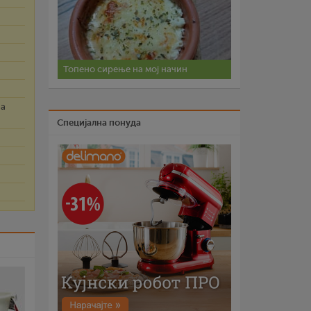
Топено сирење на мој начин
на
Специјална понуда