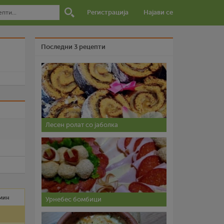
Регистрација
Најави се
Последни 3 рецепти
и
Лесен ролат со јаболка
 мин
Урнебес бомбици