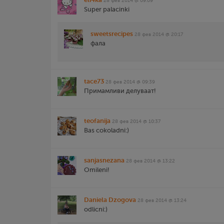
28 фев 2014 @ 09:09
Super palacinki
sweetsrecipes
28 фев 2014 @ 20:17
фала
tace73
28 фев 2014 @ 09:39
Примамливи делуваат!
teofanija
28 фев 2014 @ 10:37
Bas cokoladni:)
sanjasnezana
28 фев 2014 @ 13:22
Omileni!
Daniela Dzogova
28 фев 2014 @ 13:24
odlicni:)