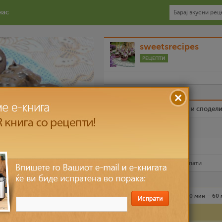
нас
sweetsrecipes
РЕЦЕПТИ
Биди вистински пријател и сподел
Омилен
Испечати го рецептот
Рецептот е прочитан
5,041
пати
Лесно
10 лица
30 мин – 60
Состојки