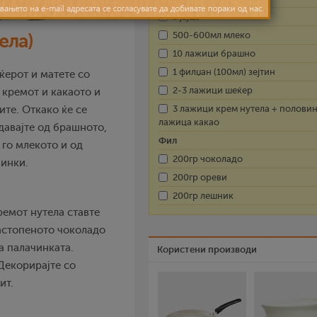
3 јајца
500-600мл млеко
ела)
10 лажици брашно
1 филџан (100мл) зејтин
еќерот и матете со
2-3 лажици шеќер
 кремот и какаото и
3 лажици крем нутела + полови
ите. Откако ќе се
лажица какао
давајте од брашното,
Фил
 го млекото и од
200гр чоколадо
чинки.
200гр ореви
200гр лешник
ремот нутела ставте
астопеното чоколадо
а палачинката.
Користени производи
 Декорирајте со
ит.