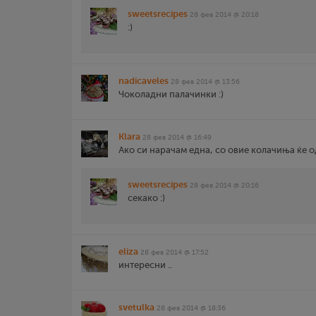
sweetsrecipes
28 фев 2014 @ 20:18
:)
nadicaveles
28 фев 2014 @ 13:56
Чоколадни палачинки :)
Klara
28 фев 2014 @ 16:49
Ако си нарачам една, со овие колачиња ќе о
sweetsrecipes
28 фев 2014 @ 20:16
секако :)
eliza
28 фев 2014 @ 17:52
интересни ..
svetulka
28 фев 2014 @ 18:36