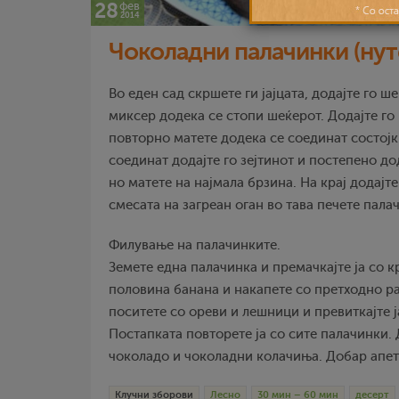
28
фев
2014
Чоколадни палачинки (нут
Во еден сад скршете ги јајцата, додајте го ш
миксер додека се стопи шеќерот. Додајте го
повторно матете додека се соединат состојк
соединат додајте го зејтинот и постепено до
но матете на најмала брзина. На крај додајте
смесата на загреан оган во тава печете пала
Филување на палачинките.
Земете една палачинка и премачкајте ја со к
половина банана и накапете со претходно р
поситете со ореви и лешници и превиткајте ј
Постапката повторете ја со сите палачинки.
чоколадо и чоколадни колачиња. Добар апет
Клучни зборови
Лесно
30 мин – 60 мин
десерт