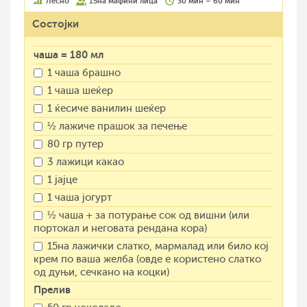
Лесно
15на мафини лица
30 мин – 60 мин
Состојки
чаша = 180 мл
1 чаша брашно
1 чаша шеќер
1 ќесиче ванилин шеќер
½ лажиче прашок за печење
80 гр путер
3 лажици какао
1 јајце
1 чаша јогурт
½ чаша + за потурање сок од вишни (или
портокал и неговата рендана кора)
15на лажички слатко, мармалад или било кој
крем по ваша желба (овде е користено слатко
од дуњи, сечкано на коцки)
Прелив