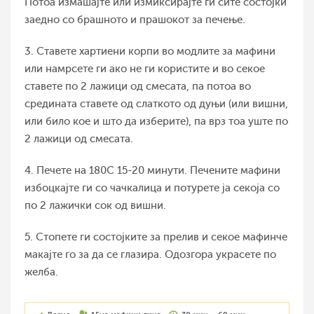
Потоа измашајте или измиксирајте ги сите состојки
заедно со брашното и прашокот за печење.
3. Ставете хартиени корпи во модлите за мафини
или намрсете ги ако не ги користите и во секое
ставете по 2 лажици од смесата, па потоа во
средината ставете од слаткото од дуњи (или вишни,
или било кое и што да изберите), па врз тоа уште по
2 лажици од смесата.
4. Печете на 180С 15-20 минути. Печените мафини
избоцкајте ги со чачкалица и потурете ја секоја со
по 2 лажички сок од вишни.
5. Стопете ги состојките за прелив и секое мафинче
макајте го за да се глазира. Одозгора украсете по
желба.