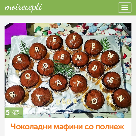
5
дек
2022
Чоколадни мафини со полнеж