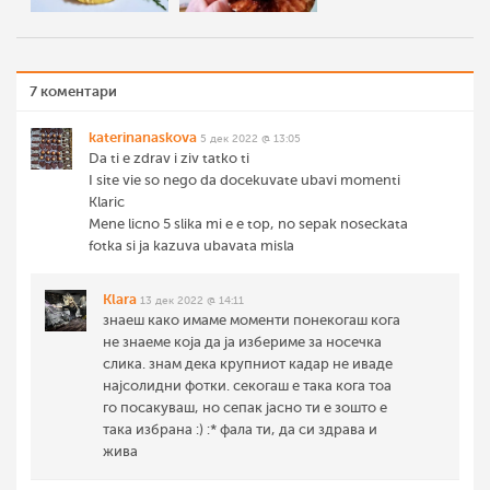
7 коментари
katerinanaskova
5 дек 2022 @ 13:05
Da ti e zdrav i ziv tatko ti
I site vie so nego da docekuvate ubavi momenti
Klaric
Mene licno 5 slika mi e e top, no sepak noseckata
fotka si ja kazuva ubavata misla
Klara
13 дек 2022 @ 14:11
знаеш како имаме моменти понекогаш кога
не знаеме која да ја избериме за носечка
слика. знам дека крупниот кадар не иваде
најсолидни фотки. секогаш е така кога тоа
го посакуваш, но сепак јасно ти е зошто е
така избрана :) :* фала ти, да си здрава и
жива