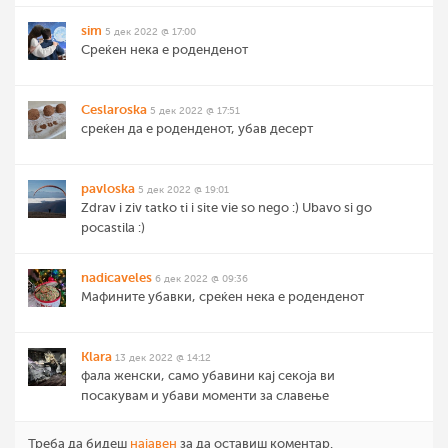
sim
5 дек 2022 @ 17:00
Среќен нека е роденденот
Ceslaroska
5 дек 2022 @ 17:51
среќен да е роденденот, убав десерт
pavloska
5 дек 2022 @ 19:01
Zdrav i ziv tatko ti i site vie so nego :) Ubavo si go
pocastila :)
nadicaveles
6 дек 2022 @ 09:36
Мафините убавки, среќен нека е роденденот
Klara
13 дек 2022 @ 14:12
фала женски, само убавини кај секоја ви
посакувам и убави моменти за славење
Треба да бидеш
најавен
за да оставиш коментар.