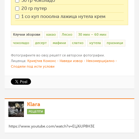
50 гр чоколадо
20 гр путер
1 со куп пооолна лажица нутела крем
Клучни зборови
какао
Лесно
30 мин – 60 мин
чоколадо
десерт
мафини
слатко
нутела
празници
Фотографиите во овој рецепт се авторски фотографии.
Лиценца:
Криејтив Комонс - Наведи извор - Некомерцијално -
Сподели под исти услови
Klara
РЕЦЕПТИ
https://www.youtube.com/watch?v=ELjXiUP8H3E