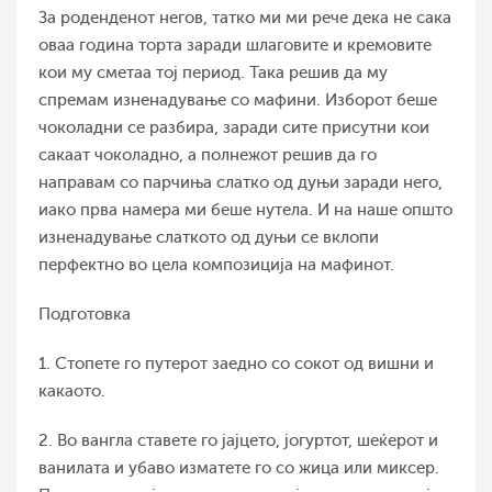
За роденденот негов, татко ми ми рече дека не сака
оваа година торта заради шлаговите и кремовите
кои му сметаа тој период. Така решив да му
спремам изненадување со мафини. Изборот беше
чоколадни се разбира, заради сите присутни кои
сакаат чоколадно, а полнежот решив да го
направам со парчиња слатко од дуњи заради него,
иако прва намера ми беше нутела. И на наше општо
изненадување слаткото од дуњи се вклопи
перфектно во цела композиција на мафинот.
Подготовка
1. Стопете го путерот заедно со сокот од вишни и
какаото.
2. Во вангла ставете го јајцето, јогуртот, шеќерот и
ванилата и убаво изматете го со жица или миксер.