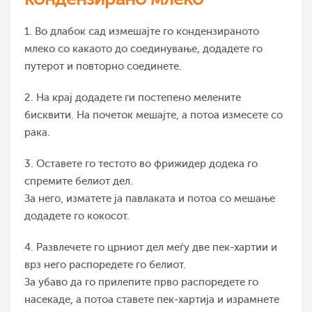
1. Во длабок сад измешајте го кондензираното
млеко со какаото до соединување, додадете го
путерот и повторно соединете.
2. На крај додадете ги постепено мелените
бисквити. На почеток мешајте, а потоа измесете со
рака.
3. Оставете го тестото во фрижидер додека го
спремите белиот дел.
За него, изматете ја павлаката и потоа со мешање
додадете го кокосот.
4. Развлечете го црниот дел меѓу две пек-хартии и
врз него распоредете го белиот.
За убаво да го прилепите прво распоредете го
насекаде, а потоа ставете пек-хартија и израмнете