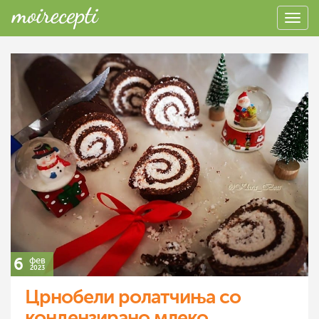
6
фев
2023
Црнобели ролатчиња со
кондензирано млеко