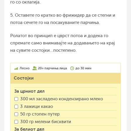
го со оклагија.
5. Оставете го кратко во фрижидер да се стегни и
потоа сечете го на посакуваните парчиња.
Ролатот во принцип е цврст потоа и додека го
спремате само внимавајте на додавањето на крај
на сувите состојки...постепено.
Лесно
20+ парчиња лица
до 30 мин
Состојки
За црниот дел
300 мл засладено кондензирано млеко
3 лажици какао
50 гр стопен путер
300 гр мелени бисквити
За белиот дел