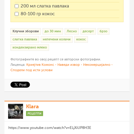
200 мл слатка павлака
80-100 гр кокос
Клучни зборови
до 30 мин
Лесно
десерт
брзо
слатка павлака
непечени колачи
кокос
кондензирано млеко
Фотографиите во овој рецепт се авторски фотографии.
Лиценца:
Криејтив Комонс - Наведи извор - Некомерцијално -
Сподели под исти услови
Klara
РЕЦЕПТИ
https://www.youtube.com/watch?v=ELjXiUP8H3E