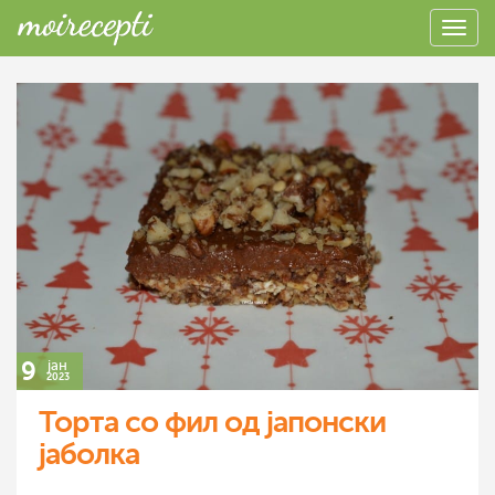
9
јан
2023
Торта со фил од јапонски
јаболка