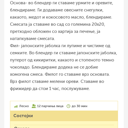
Основа- во блендер ги ставаме урмите и оревите,
блендираме. Ги додаваме овесните снегулки,
какаото, медот и кокосовото масло, блендираме.
Смесата ја ставаме во сад со големина 20х20,
претходно обложен со хартија за печење, ја
натапкуваме смесата.
Фил- јапонските јаболка ги лупиме и чистиме од
семките. Во блендер ги ставаме јапонските јаболка,
путерот од кикиритки, какаото и стопеното темно
чоколадо. Блендираме додека не се добие
хомогена смеса. Филот го ставаме врз основата.
Врз филот ставаме мелени ореви. Ставаме во
фрижидер да стои 1 час, послужуваме.
Лесно
12 парчиња лица
до 30 мин
Состојки