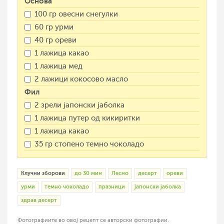
Основа
100 гр овесни снегулки
60 гр урми
40 гр ореви
1 лажица какао
1 лажица мед
2 лажици кокосово масло
Фил
2 зрели јапонски јаболка
1 лажица путер од кикиритки
1 лажица какао
35 гр стопено темно чоколадо
Клучни зборови
до 30 мин
Лесно
десерт
ореви
урми
темно чоколадо
празници
јапонски јаболка
здрав десерт
Фотографиите во овој рецепт се авторски фотографии.