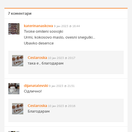
7 коментари
katerinanaskova
9 јан 2023 @ 16:44
Tvoite omileni sostojki
Urmi, kokosovo maslo, ovesni snegulki...
Ubavko desertce
Ceslaroska
10 јан 2023 @ 20:17
така е , благодарам
dijanatalevski
9 јан 2023 @ 21:51
Одлично!
Ceslaroska
10 јан 2023 @ 20:16
Благодарам