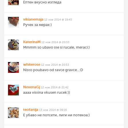
Ептен вкусно изгледа
vikianemaja
12 ное 2014 @ 19:43
Ручек за мерак:)
KaterinaM
12 ное 2014 @ 20:33
Mmmm so ubavo ste si rucale, meraci:)
whiterose
12 ное 2014 @ 20:53
Nisto poubavo od tavce gravce...:D
NevenaGj
12 ное 2014 @ 21:42
aaaa vistina vkusen rucek:))
teofanija
13 ное 2014 @ 09:16
Е убаво не потсети, лиги ни потекоа:)