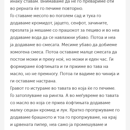
инаку ставам. Внимаваме да не го превариме оти
во рерната ќе го печиме повторно.
Го ставаме месото во поголем сад и тука го
додаваме кромидот, јајцето, сенфот, зачините,
презлата ја мешаме со прашокот за пециво и во неа
додаваме вода да се навлажни убаво. Потоа и неа
ја додаваме во смесата. Месиме убаво да добиеме
хомогена смеса. Потоа оставаме малце смесата да
постои можи и преку ноќ, но можи и еден час. Ги
формираме ќофтињата и ги пржиме во тава на
масло, но не премногу. Потоа ги вадиме во чинија и
ги оставаме настрана.
Гравот го истураме во тавата во која ќе го печиме.
Го затоплуваме на рингла. А во меѓувреме во тавата
со масло во која се пржеа ќофтињата додаваме
малку сецкан кромид и лук. Кратко пропржуваме го
додаваме брашното и тоа го пропржуваме, на крај
и црвената пипер, неа само ја промешуваме и