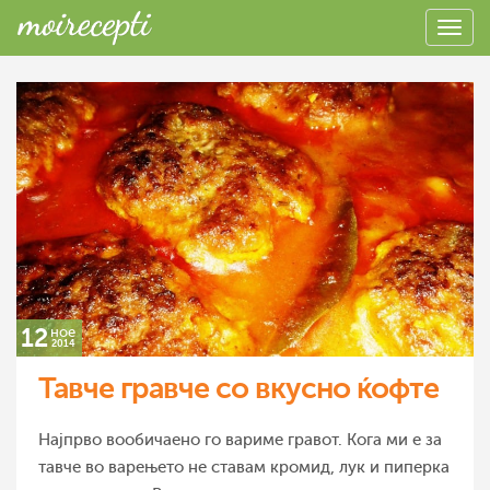
12
ное
2014
Тавче гравче со вкусно ќофте
Најпрво вообичаено го вариме гравот. Кога ми е за
тавче во варењето не ставам кромид, лук и пиперка