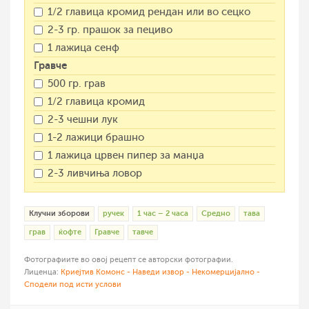
1/2 главица кромид рендан или во сецко
2-3 гр. прашок за пециво
1 лажица сенф
Гравче
500 гр. грав
1/2 главица кромид
2-3 чешни лук
1-2 лажици брашно
1 лажица црвен пипер за манџа
2-3 ливчиња ловор
Клучни зборови
ручек
1 час – 2 часа
Средно
тава
грав
ќофте
Гравче
тавче
Фотографиите во овој рецепт се авторски фотографии.
Лиценца:
Криејтив Комонс - Наведи извор - Некомерцијално -
Сподели под исти услови