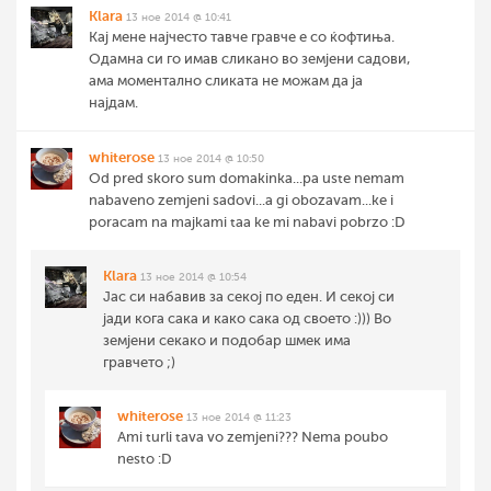
Klara
13 ное 2014 @ 10:41
Кај мене најчесто тавче гравче е со ќофтиња.
Одамна си го имав сликано во земјени садови,
ама моментално сликата не можам да ја
најдам.
whiterose
13 ное 2014 @ 10:50
Od pred skoro sum domakinka...pa uste nemam
nabaveno zemjeni sadovi...a gi obozavam...ke i
poracam na majkami taa ke mi nabavi pobrzo :D
Klara
13 ное 2014 @ 10:54
Јас си набавив за секој по еден. И секој си
јади кога сака и како сака од своето :))) Во
земјени секако и подобар шмек има
гравчето ;)
whiterose
13 ное 2014 @ 11:23
Ami turli tava vo zemjeni??? Nema poubo
nesto :D