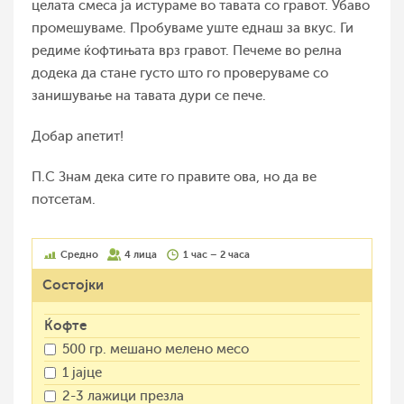
целата смеса ја истураме во тавата со гравот. Убаво
промешуваме. Пробуваме уште еднаш за вкус. Ги
редиме ќофтињата врз гравот. Печеме во релна
додека да стане густо што го проверуваме со
занишување на тавата дури се пече.
Добар апетит!
П.С Знам дека сите го правите ова, но да ве
потсетам.
Средно
4 лица
1 час – 2 часа
Состојки
Ќофте
500 гр. мешано мелено месо
1 јајце
2-3 лажици презла