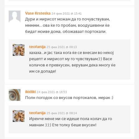
Vase Krsteska
24 фев 2021 @ 15:41
Дури и мирисот можам да го почувствувам,
ммммм... ова ќе го пробам, воодушевени ќе
бидат моиве дома, обожаваат портокали.
teofanija
25 фев 2021 @ 08:13
хахаха...и јас така кога ќе се внесам во некој
рецепт и мирисот му го чувствувам:):) Васе
колачов е превкусен, верувам дека многу ќе
им се допаде!
ikidiki
24 фев 2021 @ 16:53
Полн погодок со вкусов портокалов, мерак :)
teofanija
25 фев 2021 @ 08:14
Иренче мене ми се идеше пола колач да го
мавнам :):):) Ете толку беше вкусен!