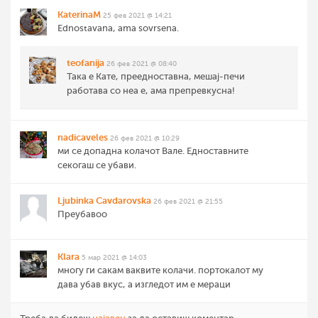
KaterinaM
25 фев 2021 @ 14:21
Ednostavana, ama sovrsena.
teofanija
26 фев 2021 @ 08:40
Така е Кате, преедноставна, мешај-печи
работава со неа е, ама препревкусна!
nadicaveles
26 фев 2021 @ 10:29
ми се допадна колачот Вале. Едноставните
секогаш се убави.
Ljubinka Cavdarovska
26 фев 2021 @ 21:55
Преубавоо
Klara
5 мар 2021 @ 14:03
многу ги сакам ваквите колачи. портокалот му
дава убав вкус, а изгледот им е мераци