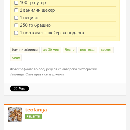
100 гр путер
1 ванилин шеќер
1 пециво
250 гр брашно
1 портокал + шеќер за подлога
Клучни зборови
до 30 мин
Лесно
портокал
десерт
срце
Фотографиите во овој рецепт се авторски фотографии.
Лиценца: Сите права се задржани
teofanija
РЕЦЕПТИ