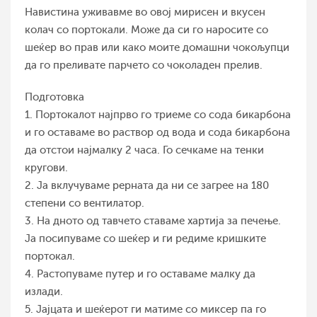
Навистина уживавме во овој мирисен и вкусен
колач со портокали. Може да си го наросите со
шеќер во прав или како моите домашни чокољупци
да го преливате парчето со чоколаден прелив.
Подготовка
1. Портокалот најпрво го триеме со сода бикарбона
и го оставаме во раствор од вода и сода бикарбона
да отстои најмалку 2 часа. Го сечкаме на тенки
кругови.
2. Ја вклучуваме рерната да ни се загрее на 180
степени со вентилатор.
3. На дното од тавчето ставаме хартија за печење.
Ја посипуваме со шеќер и ги редиме кришките
портокал.
4. Растопуваме путер и го оставаме малку да
излади.
5. Јајцата и шеќерот ги матиме со миксер па го