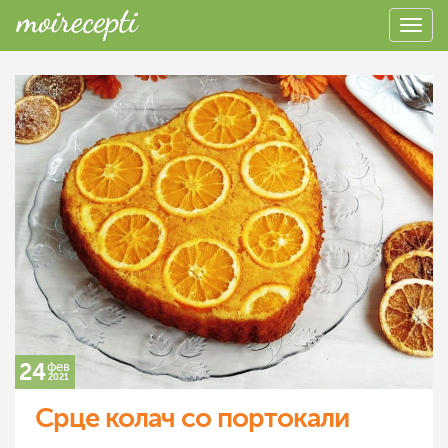
24
фев
2021
Срце колач со портокали