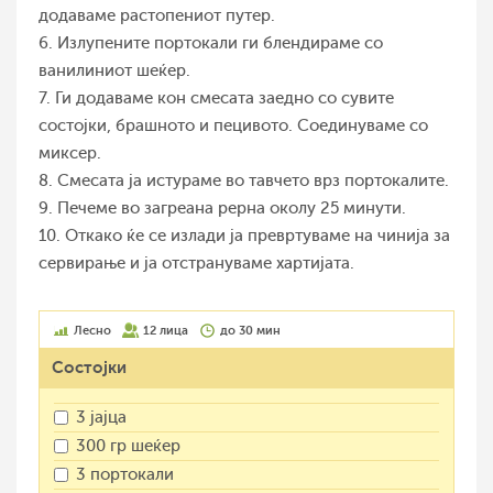
додаваме растопениот путер.
6. Излупените портокали ги блендираме со
ванилиниот шеќер.
7. Ги додаваме кон смесата заедно со сувите
состојки, брашното и пецивото. Соединуваме со
миксер.
8. Смесата ја истураме во тавчето врз портокалите.
9. Печеме во загреана рерна околу 25 минути.
10. Откако ќе се излади ја превртуваме на чинија за
сервирање и ја отстрануваме хартијата.
Лесно
12 лица
до 30 мин
Состојки
3 јајца
300 гр шеќер
3 портокали