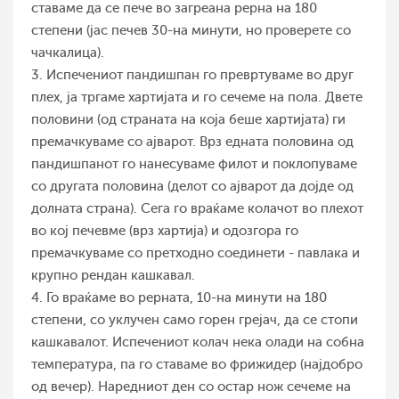
ставаме да се пече во загреана рерна на 180
степени (јас печев 30-на минути, но проверете со
чачкалица).
3. Испечениот пандишпан го превртуваме во друг
плех, ја тргаме хартијата и го сечеме на пола. Двете
половини (од страната на која беше хартијата) ги
премачкуваме со ајварот. Врз едната половина од
пандишпанот го нанесуваме филот и поклопуваме
со другата половина (делот со ајварот да дојде од
долната страна). Сега го враќаме колачот во плехот
во кој печевме (врз хартија) и одозгора го
премачкуваме со претходно соединети - павлака и
крупно рендан кашкавал.
4. Го враќаме во рерната, 10-на минути на 180
степени, со уклучен само горен грејач, да се стопи
кашкавалот. Испечениот колач нека олади на собна
температура, па го ставаме во фрижидер (најдобро
од вечер). Наредниот ден со остар нож сечеме на