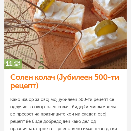
11
ное
2022
Солен колач (Јубилеен 500-ти
рецепт)
Како избор за овој мој јубилеен 500-ти рецепт се
одлучив за овој солен колач, бидејќи мислам дека
во пресрет на празниците кои ни следат, овој
рецепт ќе биде добредојден како дел од
празничната трпеза. Првенствено имав план да ви