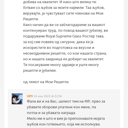
добива на квалитет. И како што велиш ти:
Готвам со љубов за моите најмили. Таа љубов,
верувајте, ја чувстуваат сите членови на Мои
Рецепти.
Како начин да ви се заблагодариме за вашиот
континуиран труд, по повод вашиот јубилеј, ви
подаруваме Royal Supreme Glass Ростер тава,
за кој сме повеќе од сигурни, дека ќе ја
искористите во подготовка на вкусни и
несекојдневни рецепти, со кои нашата страна,
но и нашата заедница ќе добијат на квалитет.
Ти посакуваме многу здравје и уште многу
рецепти и јубилеи.
од тимот на Мои Рецепти.
sim
14 ное 2022 @ 21:56
Фала ви и на Вас, целиот тим на МР, прво за
убавите зборови упатени кон мене, па
потоа и за убавата награда.
Мило ми е што и вие ја препознавате мојата
љубов кон готвењето, која ме исполнува.