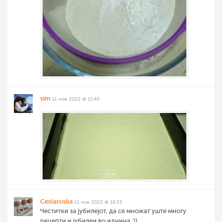
sim
11 ное 2022 @ 11:40
Ceslaroska
11 ное 2022 @ 18:25
Честитки за јубилејот, да се множат уште многу
рецепти и јубилеи во иднина :))