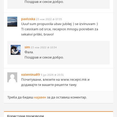
Поздрав и секое добро.
pavloska
23 ное 2022 @ 07:35
Uuuf sum propustila ubav jubilej :) se izvinuvam :)
Ti cestitam od srce, receptot mnogu potreben za
sekakvi priliki, bravo!
sim
23 ное 2022 @ 10:34
Фала.
Поздрав и секое добро.
valentina89
5 јун 2026 @ 20:31
Почитувани, влезете на www.recepti.mk и
додавајте ги вашите рецепти таму.
Треба да бидеш
најавен
за да оставиш коментар.
Користени производи