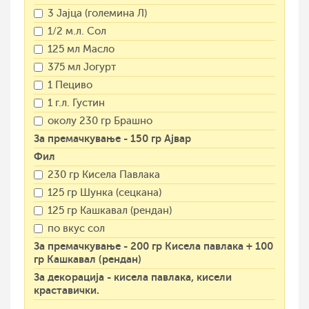
3 Јајца (големина Л)
1/2 м.л. Сол
125 мл Масло
375 мл Јогурт
1 Пециво
1 г.л. Густин
околу 230 гр Брашно
За премачкување - 150 гр Ајвар
Фил
230 гр Кисела Павлака
125 гр Шунка (сецкана)
125 гр Кашкавал (рендан)
по вкус сол
За премачкување - 200 гр Кисела павлака + 100
гр Кашкавал (рендан)
За декорација - кисела павлака, кисели
краставички.