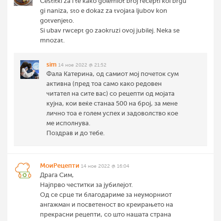
Cestitki za i te kako golemiot broj recepti koi brgu
gi naniza, sto e dokaz za tvojata ljubov kon
gotvenjeto.
Si ubav rwcept go zaokruzi ovoj jubilej. Neka se
mnozat.
sim
14 ное 2022 @ 21:52
Фала Катерина, од самиот мој почеток сум
активна (пред тоа само како редовен
читател на сите вас) со рецепти од мојата
кујна, кои веќе станаа 500 на број, за мене
лично тоа е голем успех и задоволство кое
ме исполнува.
Поздрав и до тебе.
МоиРецепти
14 ное 2022 @ 16:04
Драга Сим,
Најпрво честитки за јубилејот.
Од се срце ти благодариме за неуморниот
ангажман и посветеност во креирањето на
прекрасни рецепти, со што нашата страна