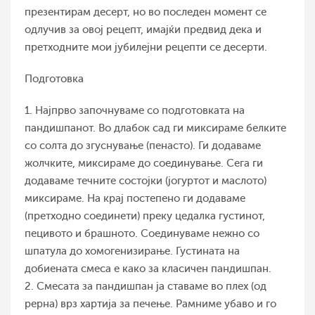
презентирам десерт, но во последен момент се
одлучив за овој рецепт, имајќи предвид дека и
претходните мои јубилејни рецепти се десерти.
Подготовка
1. Најпрво започнуваме со подготовката на
пандишпанот. Во длабок сад ги миксираме белките
со солта до згуснување (пенасто). Ги додаваме
жолчките, миксираме до соединување. Сега ги
додаваме течните состојки (јогуртот и маслото)
миксираме. На крај постепено ги додаваме
(претходно соединети) преку цедалка густинот,
пецивото и брашното. Соединуваме нежно со
шпатула до хомогенизирање. Густината на
добиената смеса е како за класичен пандишпан.
2. Смесата за пандишпан ја ставаме во плех (од
рерна) врз хартија за печење. Рамниме убаво и го