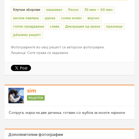
Клучни зборови
кашкавал
Лесно
30 мин – 60 мин
кисела павлака
шунка
солен колач
вкусно
топло предјадење
слава
Декорации од храна
празници
јубилеен рецепт
Фотографиите во овој рецепт се авторски фотографии.
Лиценца: Сите права се задржани
sim
РЕЦЕПТИ
Сопруга, мајка на две дечиња, готвам со љубов за моите најмили
Дополнителни фотографии