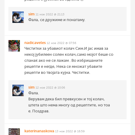
sim
11 ное 2022 @ 21:13
Фала, се дружиме и понатаму.
nadicaveles
12 ное 2022 @ 07:56
Честитки за убавиот колач Сим.И јас имав за
некој јубилеен солен колач,само мојот беше со
спанаќ ако не се лажам . Во избришаните
рецепти е негде, Нека се множат убавите
рецепти во твојата кујна. Честитки.
sim
12 ное 2022 @ 10:06
Фала.
Верувам дека бил превкусен и тој колач,
штета што нема многу од рецептите, но тоа
е. Поздрав.
katerinanaskova
13 ное 2022 @ 16:59