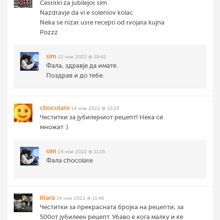
Cestitki za jubilejot sim
Nazdravje da vi e soleniov kolac
Neka se nizat uste recepti od tvojata kujna
Pozzz
sim
13 ное 2022 @ 19:42
Фала, здравје да имате.
Поздрав и до тебе.
chocolate
14 ное 2022 @ 10:26
Честитки за јубилејниот рецепт! Нека се
множат :)
sim
14 ное 2022 @ 11:16
Фала chocolate
Klara
14 ное 2022 @ 11:49
Честитки за прекрасната бројка на рецепти, за
500от јубилеен рецепт. Убаво е кога малку и ќе