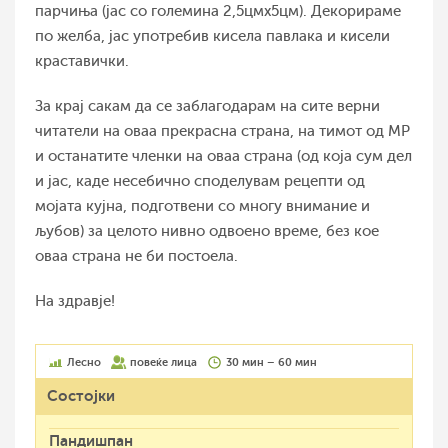
парчиња (јас со големина 2,5цмх5цм). Декорираме
по желба, јас употребив кисела павлака и кисели
краставички.
За крај сакам да се заблагодарам на сите верни
читатели на оваа прекрасна страна, на тимот од МР
и останатите членки на оваа страна (од која сум дел
и јас, каде несебично споделувам рецепти од
мојата кујна, подготвени со многу внимание и
љубов) за целото нивно одвоено време, без кое
оваа страна не би постоела.
На здравје!
Лесно
повеќе лица
30 мин – 60 мин
Состојки
Пандишпан