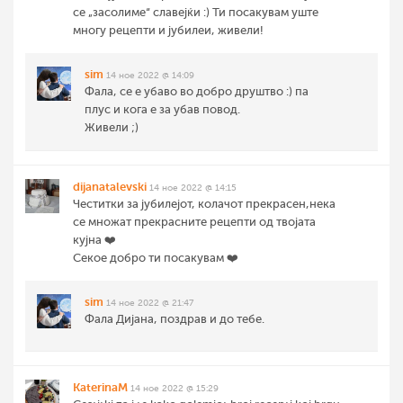
се „засолиме“ славејќи :) Ти посакувам уште
многу рецепти и јубилеи, живели!
sim
14 ное 2022 @ 14:09
Фала, се е убаво во добро друштво :) па
плус и кога е за убав повод.
Живели ;)
dijanatalevski
14 ное 2022 @ 14:15
Честитки за јубилејот, колачот прекрасен,нека
се множат прекрасните рецепти од твојата
кујна ❤️
Секое добро ти посакувам ❤️
sim
14 ное 2022 @ 21:47
Фала Дијана, поздрав и до тебе.
KaterinaM
14 ное 2022 @ 15:29