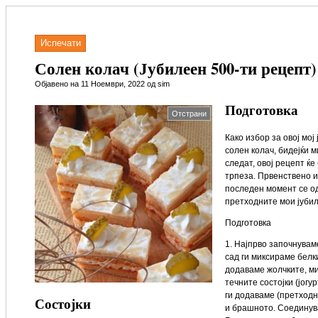
Испечати
Солен колач (Јубилеен 500-ти рецепт)
Објавено на 11 Ноември, 2022 од sim
Подготовка
Отстрани
Како избор за овој мој
солен колач, бидејќи 
следат, овој рецепт ќ
трпеза. Првенствено и
последен момент се од
претходните мои јубил
Подготовка
1. Најпрво започнувам
сад ги миксираме белки
додаваме жолчките, м
течните состојки (јогу
ги додаваме (претходн
Состојки
и брашното. Соединув