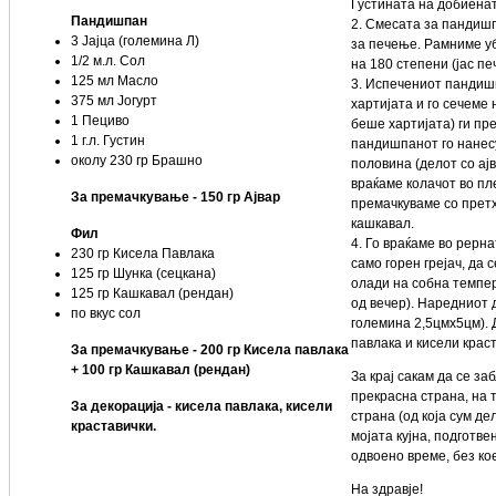
Густината на добиенат
Пандишпан
2. Смесата за пандишп
3 Јајца (големина Л)
за печење. Рамниме уб
1/2 м.л. Сол
на 180 степени (јас пе
125 мл Масло
3. Испечениот пандишп
375 мл Јогурт
хартијата и го сечеме 
1 Пециво
беше хартијата) ги пр
1 г.л. Густин
пандишпанот го нанес
околу 230 гр Брашно
половина (делот со ајв
враќаме колачот во пле
За премачкување - 150 гр Ајвар
премачкуваме со претх
кашкавал.
Фил
4. Го враќаме во рерна
230 гр Кисела Павлака
само горен грејач, да 
125 гр Шунка (сецкана)
олади на собна темпер
125 гр Кашкавал (рендан)
од вечер). Наредниот 
по вкус сол
големина 2,5цмх5цм). 
павлака и кисели крас
За премачкување - 200 гр Кисела павлака
+ 100 гр Кашкавал (рендан)
За крај сакам да се з
прекрасна страна, на 
За декорација - кисела павлака, кисели
страна (од која сум де
краставички.
мојата кујна, подготв
одвоено време, без ко
На здравје!