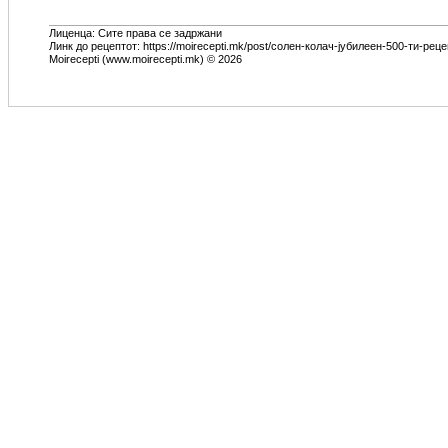
Лиценца: Сите права се задржани
Линк до рецептот: https://moirecepti.mk/post/солен-колач-јубилеен-500-ти-реце
Moirecepti (www.moirecepti.mk) © 2026