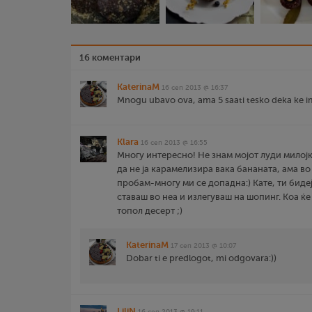
16 коментари
KaterinaM
16 сеп 2013 @ 16:37
Mnogu ubavo ova, ama 5 saati tesko deka ke im
Klara
16 сеп 2013 @ 16:55
Многу интересно! Не знам мојот луди милој
да не ја карамелизира вака бананата, ама во
пробам-многу ми се допадна:) Кате, ти бид
ставаш во неа и излегуваш на шопинг. Коа ќе
топол десерт ;)
KaterinaM
17 сеп 2013 @ 10:07
Dobar ti e predlogot, mi odgovara:))
LiliN
16 сеп 2013 @ 19:11