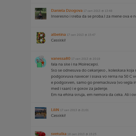
Daniela Dzogova
17 сеп 2013 @ 13:48
Interesno i treba da se proba.I za mene ova e no
albetina
17 сеп 2013 @ 15:47
Cestitki!
vanessa80
17 сеп 2013 @ 20:19
fala na site i na Moirecepti.
Sto se odnesuva do cekanjeto , koleskata koja
podgotvuva navecer i stava vo rerna na 50 C vo
e podgotven, samo go premackuva (vo tegla 
med i taan) i e gotov za jadenje.
Em na eftina struja, em nemora da ceka. Ali i 
LiliN
17 сеп 2013 @ 21:01
Cestitki!
svetulka
18 сеп 2013 @ 15:25