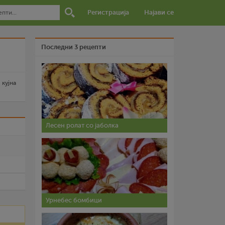
Регистрација
Најави се
Последни 3 рецепти
 кујна
Лесен ролат со јаболка
и
Урнебес бомбици