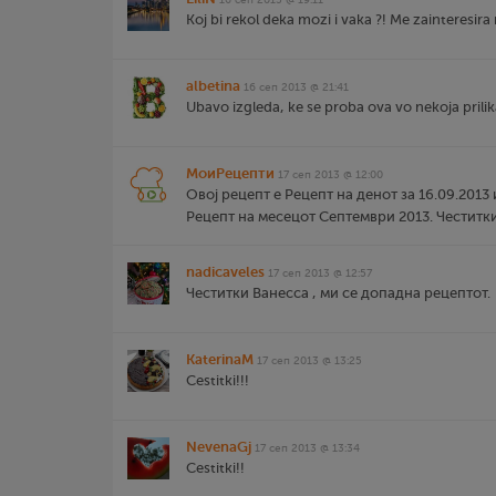
Koj bi rekol deka mozi i vaka ?! Me zainteresir
albetina
16 сеп 2013 @ 21:41
Ubavo izgleda, ke se proba ova vo nekoja prilika
МоиРецепти
17 сеп 2013 @ 12:00
Овој рецепт е Рецепт на денот за 16.09.2013 
Рецепт на месецот Септември 2013. Честитк
nadicaveles
17 сеп 2013 @ 12:57
Честитки Ванесса , ми се допадна рецептот.
KaterinaM
17 сеп 2013 @ 13:25
Cestitki!!!
NevenaGj
17 сеп 2013 @ 13:34
Cestitki!!