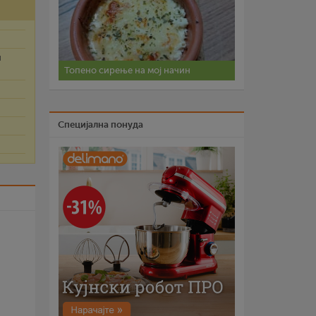
и
Топено сирење на мој начин
Специјална понуда