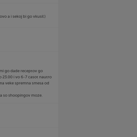
vo a i sekoj bi go vkusil:)
 mi go dade receptov go
 23.00 i vo 6-7 casot nautro
ima veke spremna smesa od
ova so shoopingov moze.