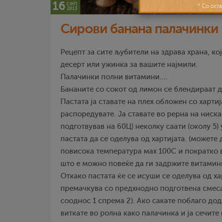
16
сеп
2013
Сирови банана палачинки
Рецепт за сите љубители на здрава храна, ко
десерт или ужинка за вашите најмили.
Палачинки полни витамини....
Бананите со сокот од лимон се блендираат д
Пастата ја ставате на плех обложен со хартиј
распоредувате. Ја ставате во рерна на ниска 
подготвував на 60Ц) неколку саати (околу 5)
пастата да се оделува од хартијата. (можете 
повисока температура мах 100С и пократко в
што е можно повеќе да ги задржите витамини
Откако пастата ќе се исуши се оделува од ха
премачкува со предхнодно подготвена смеса
сооднос 1 спрема 2). Ако сакате поблаго дод
виткате во ролна како палачинка и ја сечите