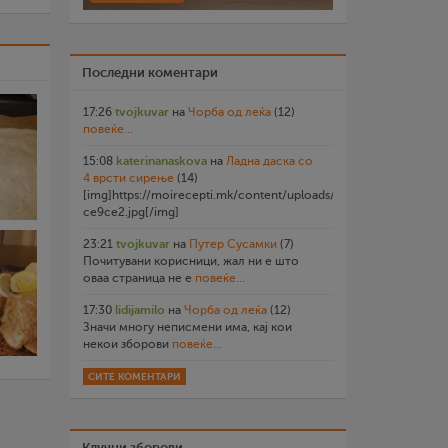
Последни коментари
17:26
tvojkuvar
на
Чорба од леќа
(12)
повеќе...
15:08
katerinanaskova
на
Ладна даска со
4 врсти сирење
(14)
[img]https://moirecepti.mk/content/uploads/2026/07/20260719
ce9ce2.jpg[/img]
23:21
tvojkuvar
на
Путер Сусамки
(7)
Почитувани корисници, жал ни е што
оваа страница не е
повеќе...
17:30
lidijamilo
на
Чорба од леќа
(12)
Значи многу неписмени има, кај кои
некои зборови
повеќе...
СИТЕ КОМЕНТАРИ
Клучни зборови