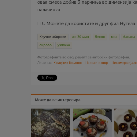
оваа смеса добив 3 парчиња во димензија к
палачинка.
П.С Можете да користите и друг фил Нутела и
Клучни зборови
до 30 мин
Лесно
мед
банана
сирово
ужинка
Фотографиите во овој рецепт се авторски фотографии.
Лиценца:
Криејтив Комонс - Наведи извор - Некомерцијалн
Може да ве интересира