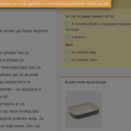
Состојки
за тесто (иако нема тесто)
4 големи убаво исферментиран
банани
ја може да биде вкусен
1 лимон
фил
по желба мед
о убава паста.
а и убаво ја
по желба таан
температура (јас ја
 убаво да се исуши
да користите и
Користени производи
реме - но идејата е
те).
ртијата и се
 од таан и мед (во
адете повеќе мед. Ја
 на парчиња. Јас од