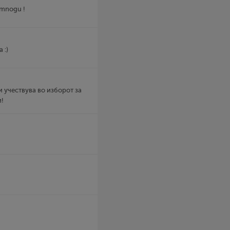
a mnogu !
 :)
и учествува во изборот за
и!