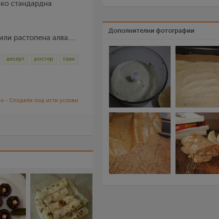
ако стандардна
Дополнителни фотографии
ли растопена алва....
десерт
ростер
таан
о - Сподели под исти услови