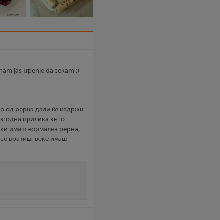
am jas trpenie da cekam :)
ко од рерна дали ќе издржи
 згодна прилика ќе го
ејќи имаш нормална рерна,
 се вратиш, веќе имаш