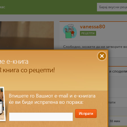
нас
vanessa80
РЕЦЕПТИ
Слободно, можете да ме затворите во
и да го изгубите клучот...
Биди вистински пријател и сподел
Омилен
Испечати го рецептот
Рецептот е прочитан
6,628
пати
Лесно
3 лица
до 30 мин