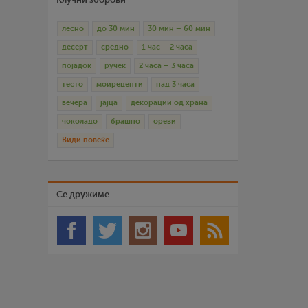
лесно
до 30 мин
30 мин – 60 мин
десерт
средно
1 час – 2 часа
појадок
ручек
2 часа – 3 часа
тесто
моирецепти
над 3 часа
вечера
јајца
декорации од храна
чоколадо
брашно
ореви
Види повеќе
Се дружиме