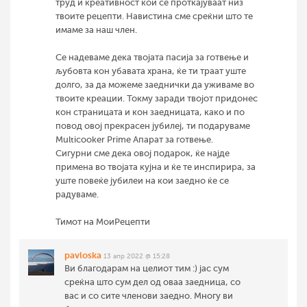
труд и креативност кои се проткајуваат низ
твоите рецепти. Навистина сме среќни што те
имаме за наш член.
Се надеваме дека твојата пасија за готвење и
љубовта кон убавата храна, ќе ти траат уште
долго, за да можеме заеднички да уживаме во
твоите креации. Токму заради твојот придонес
кон страницата и кон заедницата, како и по
повод овој прекрасен јубилеј, ти подаруваме
Multicooker Prime Апарат за готвење.
Сигурни сме дека овој подарок, ќе најде
примена во твојата кујна и ќе те инспирира, за
уште повеќе јубилеи на кои заедно ќе се
радуваме.
Тимот на МоиРецепти
pavloska
13 апр 2022 @ 15:28
Ви благодарам на целиот тим :) јас сум
среќна што сум дел од оваа заедница, со
вас и со сите членови заедно. Многу ви