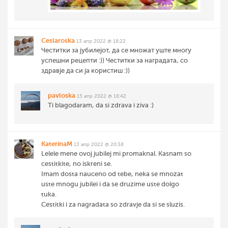
Ceslaroska
13 апр 2022 @ 18:22
Честитки за јубилејот, да се множат уште многу
успешни рецепти :)) Честитки за наградата, со
здравје да си ја користиш :))
pavloska
15 апр 2022 @ 18:42
Ti blagodaram, da si zdrava i ziva :)
KaterinaM
13 апр 2022 @ 20:38
Lelele mene ovoj jubilej mi promaknal. Kasnam so
cestitkite, no iskreni se.
Imam dosta nauceno od tebe, neka se mnozat
uste mnogu jubilei i da se druzime uste dolgo
tuka.
Cestitki i za nagradata so zdravje da si se sluzis.