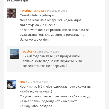
18 коментари
katerinanaskova
8 апр 2022 @ 08:53
Cestitki Jule za jubilejot
Neka se nizat uste recepti od tvojata kujna
Nazdravje da vi e rucekot
Se nadevam deka ke prodolzime so druzbata na
ovaa strana, koja site zaedno ja porasnavme
Uzivaj vo tvojot den
pavloska
8 апр 2022 @ 11:30
Ти благодарам Кате :) ќе продолжиме
секако, сите заедно сме вљубеници во
готвењето, тоа не поврзува :)
sim
8 апр 2022 @ 09:31
Честитки за јубилејот, едноставното е секогаш
најубаво, нема утка :)
Со убав ручек сте се почестиле за убав повод,
нека е среќен роденденот и на синот.
Се најубаво, поздрав.