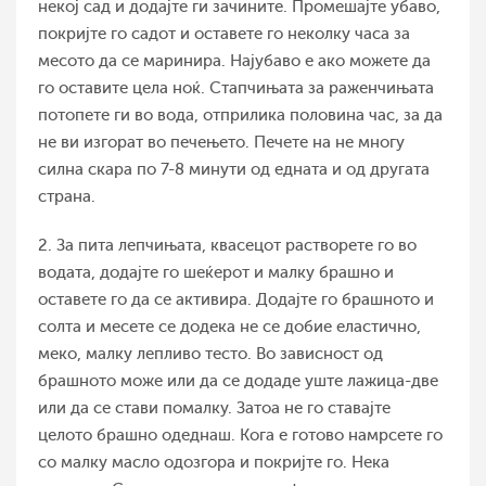
некој сад и додајте ги зачините. Промешајте убаво,
покријте го садот и оставете го неколку часа за
месото да се маринира. Најубаво е ако мoжете да
го оставите цела ноќ. Стапчињата за раженчињата
потопете ги во вода, отприлика половина час, за да
не ви изгорат во печењето. Печете на не многу
силна скара по 7-8 минути од едната и од другата
страна.
2. За пита лепчињата, квасецот растворете го во
водата, додајте го шеќерот и малку брашно и
оставете го да се активира. Додајте го брашното и
солта и месете се додека не се добие еластично,
меко, малку лепливо тесто. Во зависност од
брашното може или да се додаде уште лажица-две
или да се стави помалку. Затоа не го ставајте
целото брашно одеднаш. Кога е готово намрсете го
со малку масло одозгора и покријте го. Нека