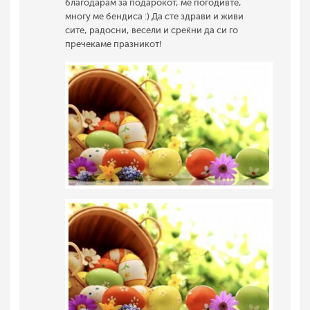
благодарам за подарокот, ме погодивте,
многу ме бендиса :) Да сте здрави и живи
сите, радосни, весели и среќни да си го
пречекаме празникот!