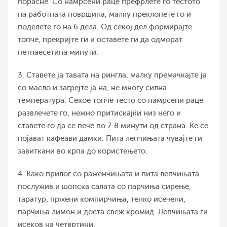
порасне. Со намрсени раце префрлете го тестото
на работната површина, малку преклопете го и
поделете го на 6 дела. Од секој дел формирајте
топче, прекријте ги и оставете ги да одморат
петнаесетина минути.
3. Ставете ја тавата на рингла, малку премачкајте ја
со масло и загрејте ја на, не многу силна
температура. Секое топче тесто со намрсени раце
развлечете го, нежно притискајќи низ него и
ставете го да се пече по 7-8 минути од страна. Ќе се
појават кафеави дамки. Пита лепчињата чувајте ги
завиткани во крпа до користењето.
4. Како прилог со раженчињата и пита лепчињата
послужив и шопска салата со парчиња сирење,
таратур, пржени компирчиња, тенко исечени,
парчиња лимон и доста свеж кромид. Лепчињата ги
исеков на четвртини.