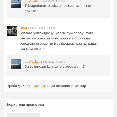
pavloska
15 апр 2022 @ 18:43
Ti blagodaram :) sekako, da se druzime sto
poveke :)
Klara
13 апр 2022 @ 23:23
опаааа уште едно јубилејче сум пропуштила!
честитки јуле и за импозантната бројка на
споделени рецепти и за прекрасната награда.
да се множат!
pavloska
15 апр 2022 @ 18:44
Da se mnozat kaj site, ti blagodaram :)
Треба да бидеш
најавен
за да оставиш коментар.
Користени производи