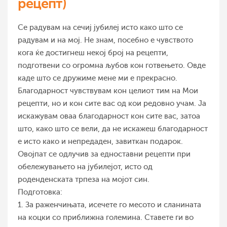
рецепт)
Се радувам на сечиј јубилеј исто како што се
радувам и на мој. Не знам, посебно е чувството
кога ќе достигнеш некој број на рецепти,
подготвени со огромна љубов кон готвењето. Овде
каде што се дружиме мене ми е прекрасно.
Благодарност чувствувам кон целиот тим на Мои
рецепти, но и кон сите вас од кои редовно учам. Ја
искажувам оваа благодарност кон сите вас, затоа
што, како што се вели, да не искажеш благодарност
е исто како и непредаден, завиткан подарок.
Овојпат се одлучив за едноставни рецепти при
обележувањето на јубилејот, исто од
роденденската трпеза на мојот син.
Подготовка:
1. За раженчињата, исечете го месото и сланината
на коцки со приближна големина. Ставете ги во