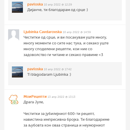
pavloska
10 апр 2022 @ 12:29
Дијанче, ти благодарам од срце :)
Ljubinka Cavdarovska
10 апр 2022 @ 14:59
Честитки од срце, и ви посакувам уште многу,
многу моменти со сите нас тука, и секако уште
многу споделени рецепти, кои ние со
задоволство ги читаме и секако правиме <3
pavloska
10 апр 2022 @ 17:42
Ti blagodaram Ljubinka :)
МоиРецепти
13 апр 2022 @ 13:13
Драга Јуле,
Честитки за јубилејниот 600-ти рецепт,
навистина импресивна бројка. Ти благодариме
за љубовта кон оваа страница и неуморниот