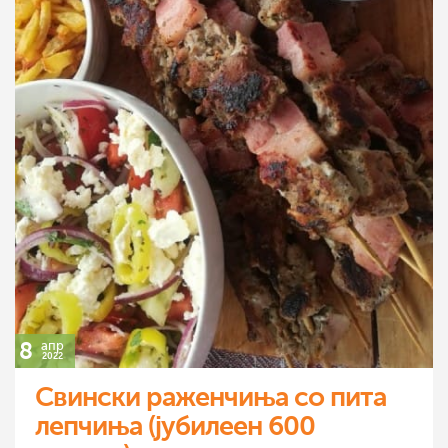
8
апр
2022
Свински раженчиња со пита
лепчиња (јубилеен 600