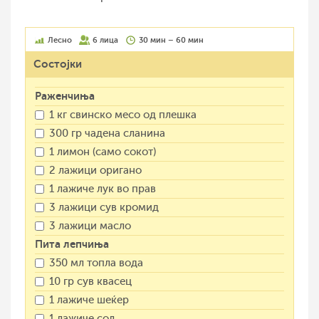
Лесно
6 лица
30 мин – 60 мин
Состојки
Раженчиња
1 кг свинско месо од плешка
300 гр чадена сланина
1 лимон (само сокот)
2 лажици оригано
1 лажиче лук во прав
3 лажици сув кромид
3 лажици масло
Пита лепчиња
350 мл топла вода
10 гр сув квасец
1 лажиче шеќер
1 лажиче сол