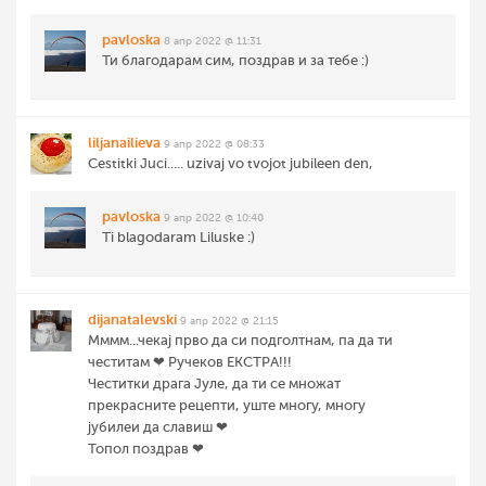
pavloska
8 апр 2022 @ 11:31
Ти благодарам сим, поздрав и за тебе :)
liljanailieva
9 апр 2022 @ 08:33
Cestitki Juci..... uzivaj vo tvojot jubileen den,
pavloska
9 апр 2022 @ 10:40
Ti blagodaram Liluske :)
dijanatalevski
9 апр 2022 @ 21:15
Мммм...чекај прво да си подголтнам, па да ти
честитам ❤ Ручеков ЕКСТРА!!!
Честитки драга Јуле, да ти се множат
прекрасните рецепти, уште многу, многу
јубилеи да славиш ❤
Топол поздрав ❤