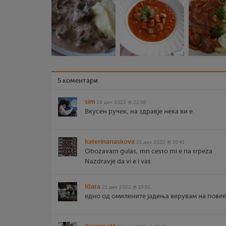
5 коментари
sim
19 дек 2022 @ 22:08
Вкусен ручек, на здравје нека ви е.
katerinanaskova
21 дек 2022 @ 10:41
Obozavam gulas, mn cesto mi e na trpeza
Nazdravje da vi e i vas
Klara
21 дек 2022 @ 15:51
едно од омилените јадења верувам на повеќ