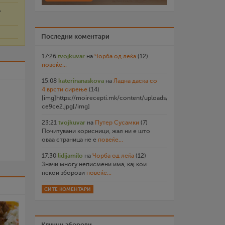
,
Последни коментари
17:26
tvojkuvar
на
Чорба од леќа
(12)
повеќе...
15:08
katerinanaskova
на
Ладна даска со
4 врсти сирење
(14)
[img]https://moirecepti.mk/content/uploads/2026/07/20260719
ce9ce2.jpg[/img]
23:21
tvojkuvar
на
Путер Сусамки
(7)
Почитувани корисници, жал ни е што
оваа страница не е
повеќе...
17:30
lidijamilo
на
Чорба од леќа
(12)
Значи многу неписмени има, кај кои
некои зборови
повеќе...
СИТЕ КОМЕНТАРИ
Клучни зборови