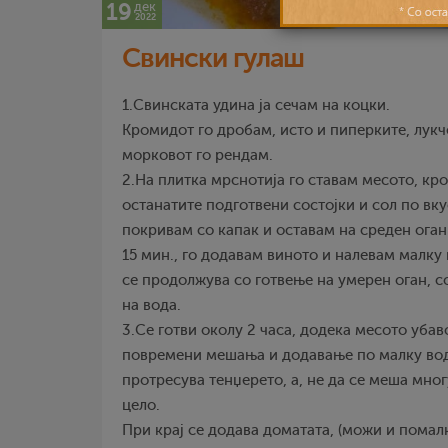
19
дек
2022
Свински гулаш
1.Свинската удина ја сечам на коцки.
Кромидот го дробам, исто и пиперките, лукче
морковот го рендам.
2.На плитка мрснотија го ставам месото, кр
останатите подготвени состојки и сол по вк
покривам со капак и оставам на среден оган 
15 мин., го додавам виното и налевам малку
се продолжува со готвење на умерен оган, 
на вода.
3.Се готви околу 2 часа, додека месото убав
повремени мешања и додавање по малку вод
протресува тенџерето, а, не да се меша мног
цело.
При крај се додава доматата, (можи и помал