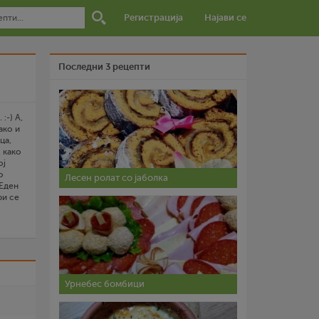
Регистрација
Најави се
Последни 3 рецепти
:-) А,
ако и
ца,
, како
ој
о
Лесен ролат со јаболка
.Еден
ри се
о
руг.Се
атели,
се
и
Урнебес бомбици