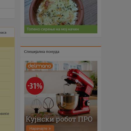
Топено сирење на мој начин
 часа
Специјална понуда
овеќе