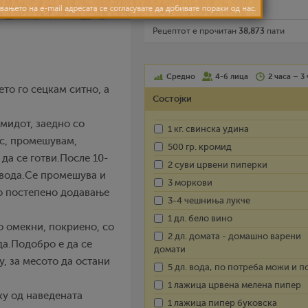
Испечати го рецептот
Рецептот е прочитан
38,873
пати
Средно
4-6 лица
2 часа – 3
то го сецкам ситно, а
Состојки
омидот, заедно со
1 кг. свинска удина
ус, промешувам,
500 гр. кромид
да се готви.После 10-
2 суви црвени пиперки
 вода.Се промешува и
3 моркови
со постепено додавање
3-4 чешниња лукче
1 дл. бело вино
о омекни, покриено, со
2 дл. домата - домашно варени
а.Подобро е да се
домати
у, за месото да остани
5 дл. вода, по потреба можи и п
1 лажица црвена мелена пипер
ку од наведената
1 лажица пипер буковска