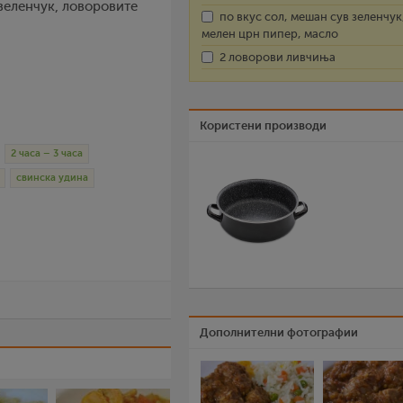
 зеленчук, ловоровите
по вкус сол, мешан сув зеленчук
мелен црн пипер, масло
2 ловорови ливчиња
Користени производи
2 часа – 3 часа
свинска удина
Дополнителни фотографии