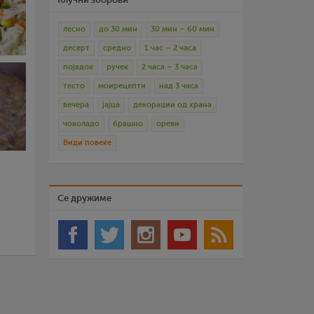
лесно
до 30 мин
30 мин – 60 мин
десерт
средно
1 час – 2 часа
појадок
ручек
2 часа – 3 часа
тесто
моирецепти
над 3 часа
вечера
јајца
декорации од храна
чоколадо
брашно
ореви
Види повеќе
Се дружиме