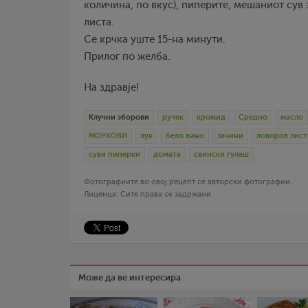
количина, по вкус), пиперите, мешаниот сув
листа.
Се крчка уште 15-на минути.
Прилог по желба.
На здравје!
Клучни зборови
ручек
кромид
Средно
масло
МОРКОВИ
лук
бело вино
зачини
ловоров лист
суви пиперки
домата
свински гулаш
Фотографиите во овој рецепт се авторски фотографии.
Лиценца: Сите права се задржани
Може да ве интересира