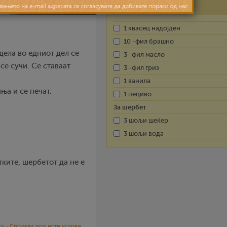
Состојки
1 квасец надојден
10 -фил брашно
 дела во едниот дел се
3 -фил масло
 се сучи. Се ставаат
3 -фил гриз
1 ванила
ња и се печат.
1 пециво
За шербет
3 шољи шеќер
3 шољи вода
тките, шербетот да не е
о - Сподели под исти услови