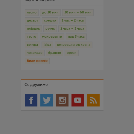
лесно
до 30 мин
30 мин – 60 мин
десерт
средно
1 час – 2 часа
појадок
ручек
2 часа – 3 часа
тесто
моирецепти
над 3 часа
вечера
јајца
декорации од храна
чоколадо
брашно
ореви
Види повеќе
Се дружиме