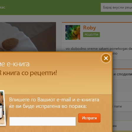
нас
Roby
РЕЦЕПТИ
vo slobodno vreme sakam ponekogas d
prigotvam nesto ubavo i vkusno
Биди вистински пријател и сподел
Омилен
Испечати го рецептот
Рецептот е прочитан
10,194
пати
Лесно
30 мин – 60 мин