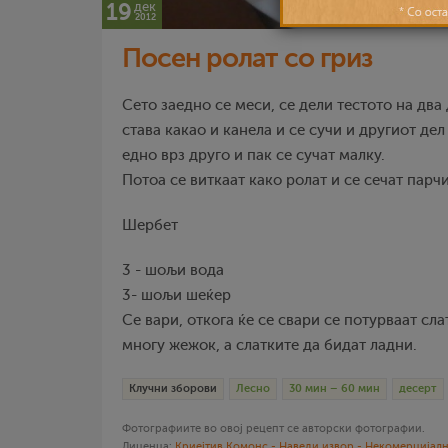
19
дек
2012
Посен ролат со гриз
Сето заедно се меси, се дели тестото на два
става какао и канела и се сучи и другиот дел
едно врз друго и пак се сучат малку.
Потоа се виткаат како ролат и се сечат парчи
Шербет
3 - шољи вода
3- шољи шеќер
Се вари, откога ќе се свари се потурваат сла
многу жежок, а слатките да бидат ладни.
Клучни зборови
Лесно
30 мин – 60 мин
десерт
Фотографиите во овој рецепт се авторски фотографии.
Лиценца:
Криејтив Комонс - Наведи извор - Некомерцијалн