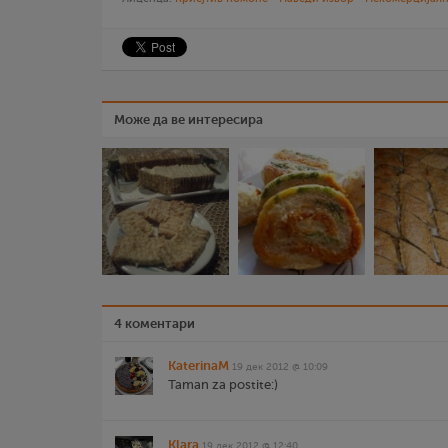
Може да ве интересира
4 коментари
KaterinaM
19 дек 2012 @ 10:09
Taman za postite:)
Klara
19 дек 2012 @ 12:40