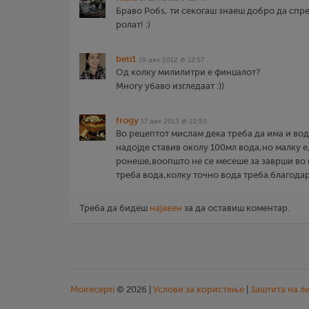
Браво Робѕ, ти секогаш знаеш добро да сп
ролат! :)
beti1
19 дек 2012 @ 12:57
Од колку милилитри е финџалот?
Многу убаво изгледаат :))
frogy
17 дек 2013 @ 22:50
Во рецептот мислам дека треба да има и вод
надојде ставив околу 100мл вода,но малку 
ронеше,воопшто не се месеше за заврши во
треба вода,колку точно вода треба.благода
Треба да бидеш
најавен
за да оставиш коментар.
Moirecepti
© 2026 |
Услови за користење
|
Заштита на л