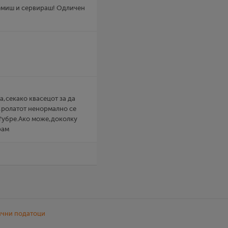
ремиш и сервираш! Одличен
а,секако квасецот за да
е,ролатот ненормално се
 ѓубре.Ако може,доколку
рам
ични податоци