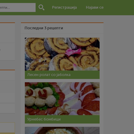
Регистрација
Најави се
Последни 3 рецепти
a
Лесен ролат со јаболка
и
Урнебес бомбици