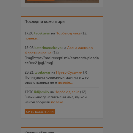
Последни коментари
17:26
tvojkuvar
на
Чорба од леќа
(12)
повеќе...
15:08
katerinanaskova
на
Ладна даска со
4 врсти сирење
(14)
[img]https://moirecepti.mk/content/uploads/2026/07/20260719
ce9ce2.jpg[/img]
23:21
tvojkuvar
на
Путер Сусамки
(7)
Почитувани корисници, жал ни е што
оваа страница не е
повеќе...
17:30
lidijamilo
на
Чорба од леќа
(12)
Значи многу неписмени има, кај кои
некои зборови
повеќе...
СИТЕ КОМЕНТАРИ
Клучни зборови