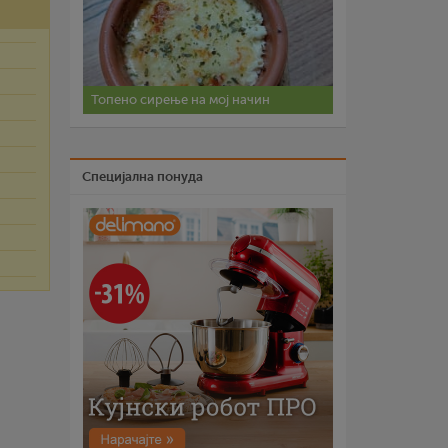
Топено сирење на мој начин
Специјална понуда