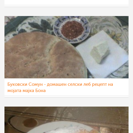
Roby
10 мар 2012
Буковски Сомун - домашен селски леб рецепт на
мојата мајка Бона
Roby
10 мар 2012