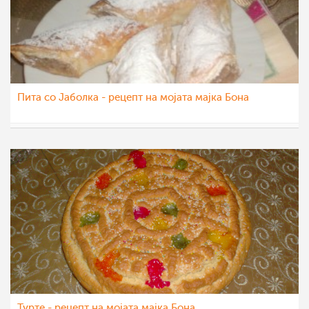
Пита со Јаболка - рецепт на мојата мајка Бона
Roby
10 мар 2012
Турте - рецепт на мојата мајка Бона