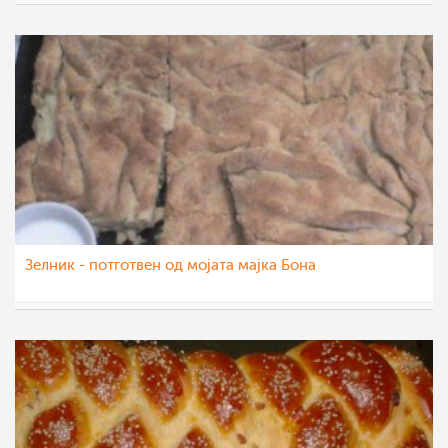
Roby
18 мар 2012
Зелник - потготвен од мојата мајка Бона
Roby
12 мар 2012