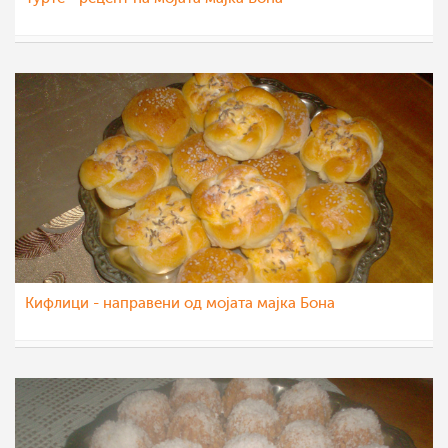
Roby
29 фев 2012
Кифлици - направени од мојата мајка Бона
Roby
28 фев 2012