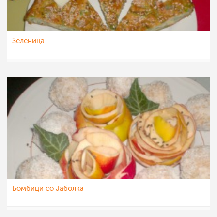
Зеленица
Roby
15 мај 2012
Бомбици со Јаболка
Roby
9 мај 2012