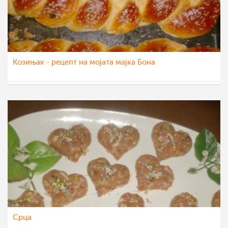
Козињак - рецепт на мојата мајка Бона
Roby
12 мар 2012
Срца