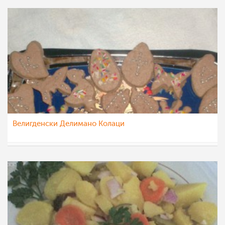
Велигденски Делимано Колаци
Roby
11 апр 2012