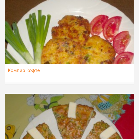
Компир ќофте
Roby
19 мај 2012