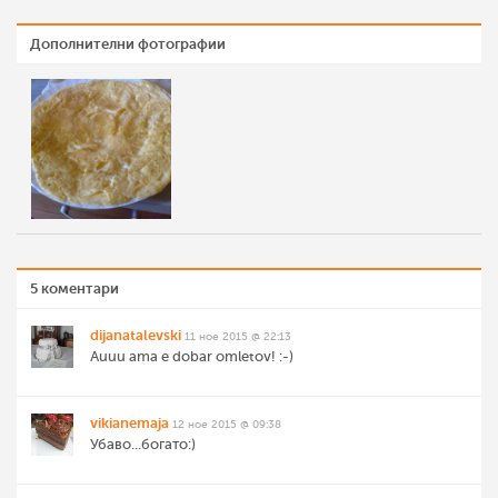
Дополнителни фотографии
5 коментари
dijanatalevski
11 ное 2015 @ 22:13
Auuu ama e dobar omletov! :-)
vikianemaja
12 ное 2015 @ 09:38
Убаво...богато:)