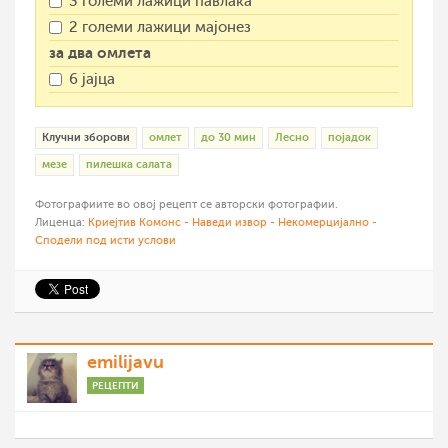
3 големи лажици павлака
2 големи лажици мајонез
за два омлета
6 јајца
Клучни зборови
омлет
до 30 мин
Лесно
појадок
мезе
пилешка салата
Фотографиите во овој рецепт се авторски фотографии.
Лиценца:
Криејтив Комонс - Наведи извор - Некомерцијално -
Сподели под исти услови
emilijavu
РЕЦЕПТИ