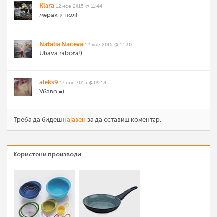
Klara
12 ное 2015 @ 11:44
мерак и пол!
Natalia Naceva
12 ное 2015 @ 14:30
Ubava rabota!)
aleks9
17 ное 2015 @ 09:18
Убаво =)
Треба да бидеш
најавен
за да оставиш коментар.
Користени производи