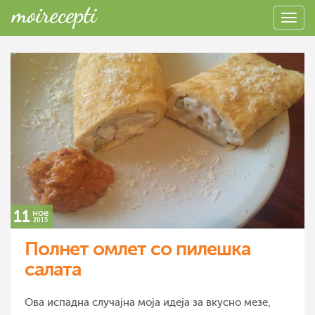
11
ное
2015
Полнет омлет со пилешка
салата
Ова испадна случајна моја идеја за вкусно мезе,