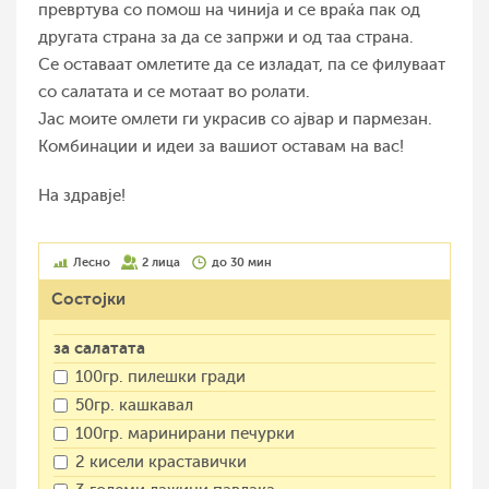
превртува со помош на чинија и се враќа пак од
другата страна за да се запржи и од таа страна.
Се оставаат омлетите да се изладат, па се филуваат
со салатата и се мотаат во ролати.
Јас моите омлети ги украсив со ајвар и пармезан.
Комбинации и идеи за вашиот оставам на вас!
На здравје!
Лесно
2 лица
до 30 мин
Состојки
за салатата
100гр. пилешки гради
50гр. кашкавал
100гр. маринирани печурки
2 кисели краставички