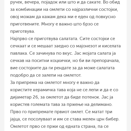
ручек, вечера, појадок или што и да сакате. Во обид
за комбинации на омлети со најразлични состојки,
овој можам да кажам дека ми е еден од повкусно
приготвените. Многу е важно што брзо се
приготвува.
Најпрво се приготвува салатата. Сите состојки се
сечкаат и се мешаат заедно со мајонезот и киселата
павлака. Се зачинува по вкус. Јас мојата салата ја
сечкав на поситни коцкички, но би ви препорачала,
вие состојките да ги рендате за да може салатата
подобро да се залепи на омлетот.
За припрема на омлетот многу е важно да
користите керамичка тава која не се лепи и да е со
дијаметар 26, за омлетот да биде потенок. Јас ја
користев големата тава за пржење на делимано.
Прво го припремате првиот омлет. Се матат три
јајца, се посолуваат и им се става мелен црн бибер.
Омлетот прво се пржи од едната страна, па се