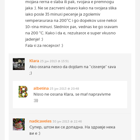
mojata rerna e slaba ili pak, tvojata e premnogu
jaka :). Ne se zacrveni ubavo kako na tvojata slika
iako posle 35 minuti pecenje ja zgolemiv
temperaturata na 200°C i go dopekov uste nekoi
10-tina minuti. Sledniot pat, vednas ke go stavam
na 200 °C. Kako i da e, rezultatot e super vkusno
jadenje! :)
Fala ti za receptot! :)
Klara
25 јун 2013 @ 15:51
Ako ostana nesto da dojdam na "cistenje" tava
;)
albetina
25 јун 2013 @ 20:48
Nisto ne ostana Klara, se maf napravivme
:)))
nadicaveles
30 јун 2013 @ 22:46
Супер, штом ви се допадна. На здравје нека
ви е :)