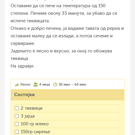
Оставаме да се пече на температура од 150
степени. Печеме околу 35 минути, за убаво да се
испече тиквицата.
Откако е добро печена, ја вадиме тавата од рерна и
оставаме малку да се излади, а потоа сечеме и
сервираме.
Јадењето е лесно и вкусно, за оној го обожува
тиквица.
На здравје.
Лесно
4 лица
30 мин – 60 мин
Состојки
2 тиквици
3 јајца
100 гр млеко
150гр сирење