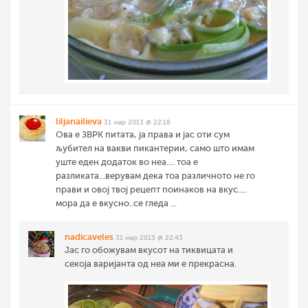
liljanailieva
31 мар 2013 @ 22:18
Ова е ЗВРК питата, ја права и јас оти сум
љубител на вакви пикантерии, само што имам
уште еден додаток во неа.... тоа е
разликата...верувам дека тоа различното не го
прави и овој твој рецепт поинаков на вкус....
мора да е вкусно..се гледа ...
nadicaveles
31 мар 2013 @ 22:43
Јас го обожувам вкусот на тиквицата и
секоја варијанта од неа ми е прекрасна.