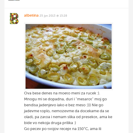
albetina
25 јун 2013 @ 15:28
Ova bese denes na moeto meni za rucek :).
Mnogu mi se dopadna, duri i "mesarot" moj go
bendisa jadenjevo iako e bez meso :))) Nie go
jadevme toplo, nemozevme da docekame da se
oladi, pa zatoa i nemam slika od presekot, ama ke
bide vo nekoja druga prilika :)
Go pecev po tvojov recept na 150°C, ama ili