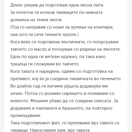
Денес решив да подготвам една лесна пита.
За почеток ги исеков тиквиците по нивната
должина на тенки ленти.
(Тоа го направив со ноже за лупење на компири,
она што ги сече тенките лушпи.)
Кога веќе се подговени лентичките, го попрскувам
тавчето со масло и почнувам со редење на лентите.
Една по една ги виткам кружно, па така како
тркалца ги сложувам во тавчето.
Кога тавата е наредена, одиме со подготовка на
преливот, кој ќе ја соедини тиквичката во печењето.
Во длабок сад ги матиме јајцата додавајќи им
зачин. Потоа го рониме сирењето и поливаме со
млекото. Мешаме убаво да се соедини смесата. Ја
додаваме и павлаката и брашното, па повторно
промешуваме.
Така подготвениот фил, го прелеваме врз тавата со
тиквици. Наросуваме ким, врз тавата.