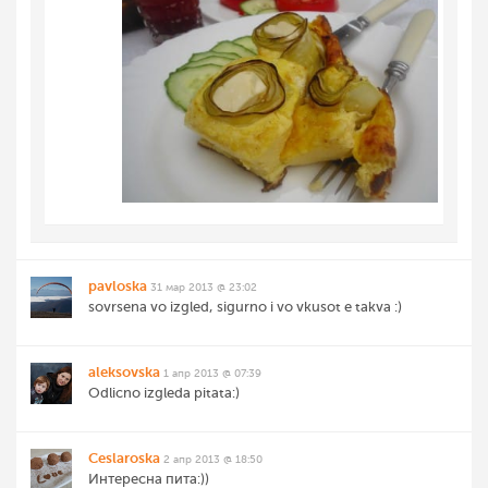
pavloska
31 мар 2013 @ 23:02
sovrsena vo izgled, sigurno i vo vkusot e takva :)
aleksovska
1 апр 2013 @ 07:39
Odlicno izgleda pitata:)
Ceslaroska
2 апр 2013 @ 18:50
Интересна пита:))