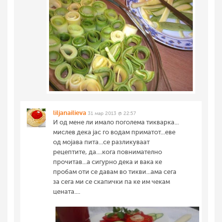
liljanailieva
31 мар 2013 @ 22:57
И од мене ли имало поголема тикварка...
мислев дека јас го водам приматот...еве
од мојава пита...се разликуваат
рецептите, да....кога повнимателно
прочитав...а сигурно дека и вака ке
пробам оти се давам во тикви...ама сега
за сега ми се скапички па ке им чекам
цената....