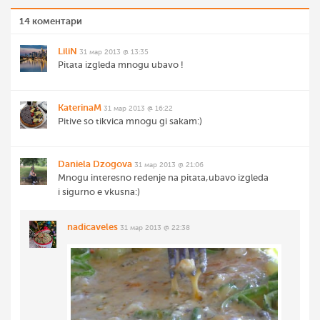
14 коментари
LiliN
31 мар 2013 @ 13:35
Pitata izgleda mnogu ubavo !
KaterinaM
31 мар 2013 @ 16:22
Pitive so tikvica mnogu gi sakam:)
Daniela Dzogova
31 мар 2013 @ 21:06
Mnogu interesno redenje na pitata,ubavo izgleda
i sigurno e vkusna:)
nadicaveles
31 мар 2013 @ 22:38