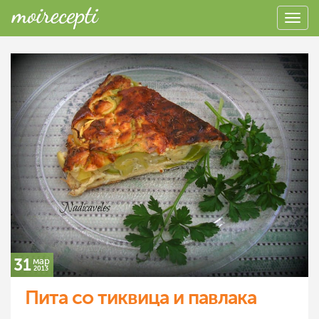
31
мар
2013
Пита со тиквица и павлака