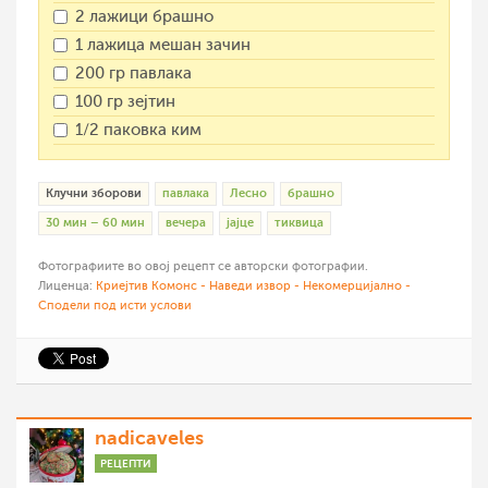
2 лажици брашно
1 лажица мешан зачин
200 гр павлака
100 гр зејтин
1/2 паковка ким
Клучни зборови
павлака
Лесно
брашно
30 мин – 60 мин
вечера
јајце
тиквица
Фотографиите во овој рецепт се авторски фотографии.
Лиценца:
Криејтив Комонс - Наведи извор - Некомерцијално -
Сподели под исти услови
nadicaveles
РЕЦЕПТИ