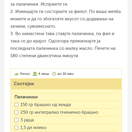
за палачинки. Испржете ги.
2. Измешајте ги состојките за филот. По ваша желба
можете и да го збогатите вкусот со додавање на
зачини, сувомеснато.
3. Во намастена тава ставјте палачинка, па фил и
така се до крајот. Одозгора премачкајте ја
последната палачинка со малку масло. Печете на
180 степени дваесетина минути.
Лесно
4 лица
до 30 мин
Состојки
Палачинки
150 гр брашно од хељда
250 гр интегрално пченично брашно
3 јајца
1,5 дл млеко