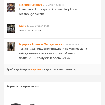
katerinanaskova
7 дек 2022 @ 09:10
Eden period mnogu go koristev heljdinoto
brasno, go sakam
Klara
13 дек 2022 @ 14:15
ова плачи за мене :)
Гордана Аџиева-Михајловска
6 јан 2023 @ 20:43
Taман имам од двете брашна и се мислев дали
леб да печам или нешто друго. Можи и
потпечечни со лукче и ореви мх мх
Треба да бидеш
најавен
за да оставиш коментар.
Користени производи