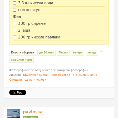
3,5 дл кисела вода
сол по вкус
Фил
300 гр сирење
2 јајца
200 гр кисела павлака
Клучни зборови
до 30 мин
Лесно
вечера
хељда
хељдини кори
Фотографиите во овој рецепт се авторски фотографии.
Лиценца:
Криејтив Комонс - Наведи извор - Некомерцијално -
Сподели под исти услови
pavloska
РЕЦЕПТИ