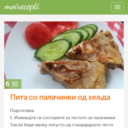
6
дек
2022
Пита со палачинки од хељда
Подготовка
1. Измешајте ги состојките за тестото за палачинки.
Тоа ќе биде малку погусто од стандардното тесто