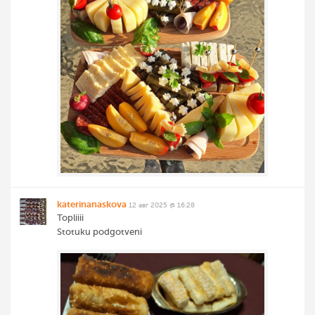
katerinanaskova
12 авг 2025 @ 16:28
Topliiii
Stotuku podgotveni