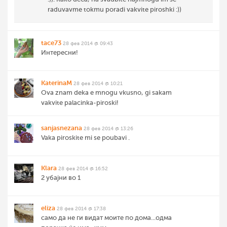
raduvavme tokmu poradi vakvite piroshki :))
tace73
28 фев 2014 @ 09:43
Интересни!
KaterinaM
28 фев 2014 @ 10:21
Ova znam deka e mnogu vkusno, gi sakam
vakvite palacinka-piroski!
sanjasnezana
28 фев 2014 @ 13:26
Vaka piroskite mi se poubavi .
Klara
28 фев 2014 @ 16:52
2 убајни во 1
eliza
28 фев 2014 @ 17:38
само да не ги видат моите по дома...одма