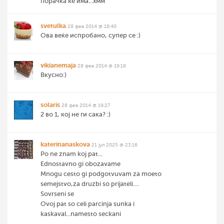
порачка ќе има...хмм
svetulka
28 фев 2014 @ 18:40
Ова веќе испробано, супер се :)
vikianemaja
28 фев 2014 @ 19:18
Вкусно:)
solaris
28 фев 2014 @ 19:27
2 во 1, кој не ги сака? :)
katerinanaskova
21 јул 2025 @ 23:16
Po ne znam koj pat...
Ednostavno gi obozavame
Mnogu cesto gi podgotvuvam za moeto
semejstvo,za druzbi so prijateli....
Sovrseni se
Ovoj pat so celi parcinja sunka i
kaskaval...namesto seckani