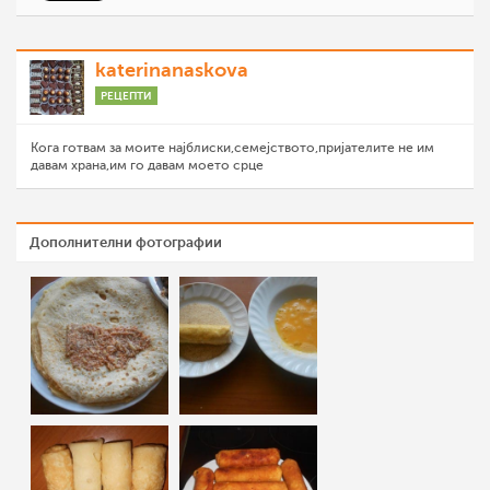
katerinanaskova
РЕЦЕПТИ
Кога готвам за моите најблиски,семејството,пријателите не им
давам храна,им го давам моето срце
Дополнителни фотографии