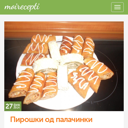
27
фев
2014
Пирошки од палачинки