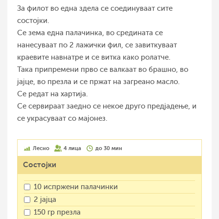
За филот во една здела се соединуваат сите
состојки.
Се зема една палачинка, во средината се
нанесуваат по 2 лажички фил, се завиткуваат
краевите навнатре и се витка како ролатче.
Така припремени прво се валкаат во брашно, во
јајце, во презла и се пржат на загреано масло.
Се редат на хартија.
Се сервираат заедно се некое друго предјадење, и
се украсуваат со мајонез.
Лесно
4 лица
до 30 мин
Состојки
10 испржени палачинки
2 јајца
150 гр презла