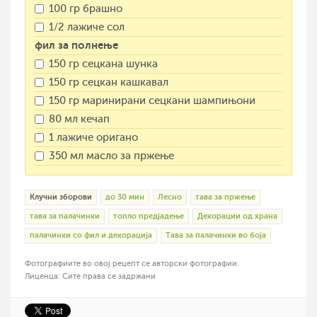
100 гр брашно
1/2 лажиче сол
фил за полнење
150 гр сецкана шунка
150 гр сецкан кашкавал
150 гр маринирани сецкани шампињони
80 мл кечап
1 лажиче оригано
350 мл масло за пржење
Клучни зборови
до 30 мин
Лесно
тава за пржење
тава за палачинки
топло предјадење
Декорации од храна
палачинки со фил и декорација
Tава за палачинки во боја
Фотографиите во овој рецепт се авторски фотографии.
Лиценца: Сите права се задржани