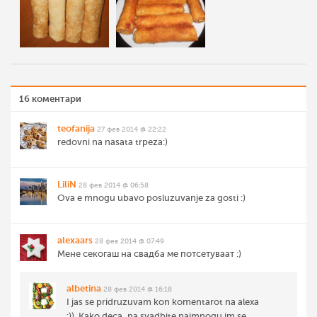
16 коментари
teofanija
27 фев 2014 @ 22:22
redovni na nasata trpeza:)
LiliN
28 фев 2014 @ 06:58
Ova e mnogu ubavo posluzuvanje za gosti :)
alexaars
28 фев 2014 @ 07:49
Мене секогаш на свадба ме потсетуваат :)
albetina
28 фев 2014 @ 16:18
I jas se pridruzuvam kon komentarot na alexa
:)). Kako deca, na svadbite najmnogu im se