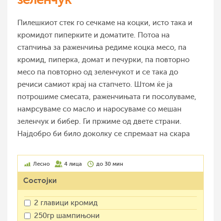
Пилешкиот стек го сечкаме на коцки, исто така и
кромидот пиперките и доматите. Потоа на
стапчиња за раженчиња редиме коцка месо, па
кромид, пиперка, домат и печурки, па повторно
месо па повторно од зеленчукот и се така до
речиси самиот крај на стапчето. Штом ќе ја
потрошиме смесата, раженчињата ги посолуваме,
намрсуваме со масло и наросуваме со мешан
зеленчук и бибер. Ги пржиме од двете страни.
Најдобро би било доколку се спремаат на скара
Лесно
4 лица
до 30 мин
Состојки
2 главици кромид
250гр шампињони