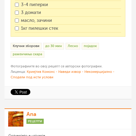
3-4 пиперки
3 домати
масло, зачини
1кг пилешки стек
Клучни зборови
до 30 мин
Лесно
појадок
раженчиња скара
Фотографиите во овој рецепт се авторски фотографии.
Лиценца:
Криејтив Комонс - Наведи извор - Некомерцијално -
Сподели под исти услови
Ana
РЕЦЕПТИ
Gotvenjeto e uzivanje