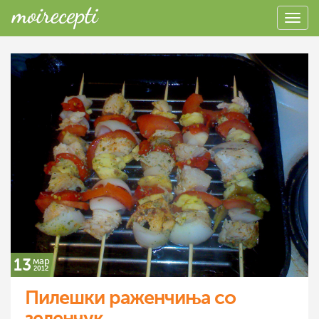
13
мар
2012
Пилешки раженчиња со
зеленчук