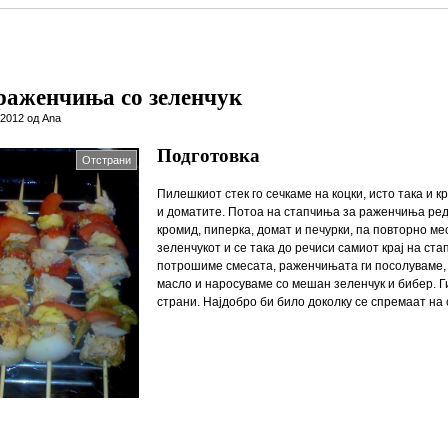
аженчиња со зеленчук
 2012 од Ana
Подготовка
Отстрани
Пилешкиот стек го сечкаме на коцки, исто така и 
и доматите. Потоа на стапчиња за раженчиња ред
кромид, пиперка, домат и печурки, па повторно ме
зеленчукот и се така до речиси самиот крај на ста
потрошиме смесата, раженчињата ги посолуваме,
масло и наросуваме со мешан зеленчук и бибер. Г
страни. Најдобро би било доколку се спремаат на 