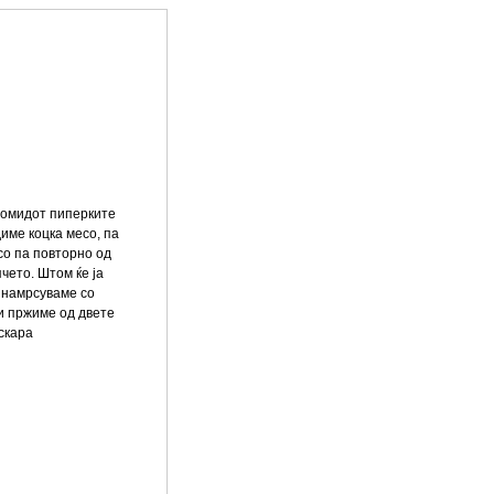
кромидот пиперките
име коцка месо, па
со па повторно од
пчето. Штом ќе ја
 намрсуваме со
и пржиме од двете
скара