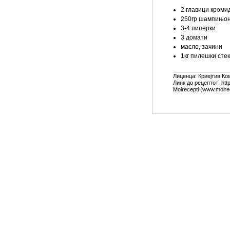
2 главици кроми
250гр шампињо
3-4 пиперки
3 домати
масло, зачини
1кг пилешки стек
Лиценца:
Криејтив Ко
Линк до рецептот: ht
Moirecepti (www.moire