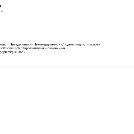
д
ни
монс - Наведи извор - Некомерцијално - Сподели под исти услови
tps://moirecepti.mk/post/пилешки-раженчиња
cepti.mk) © 2026