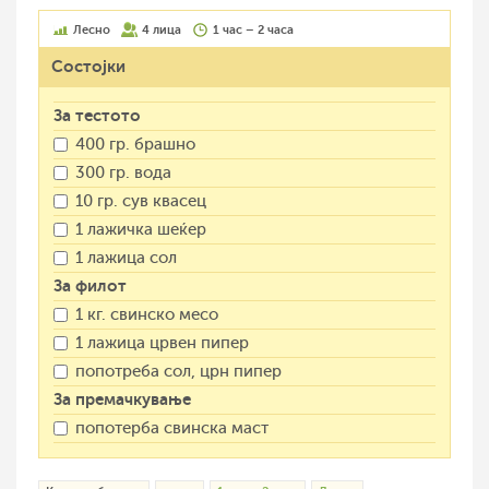
Лесно
4 лица
1 час – 2 часа
Состојки
За тестото
400 гр. брашно
300 гр. вода
10 гр. сув квасец
1 лажичка шеќер
1 лажица сол
За филот
1 кг. свинско месо
1 лажица црвен пипер
попотреба сол, црн пипер
За премачкување
попотерба свинска маст