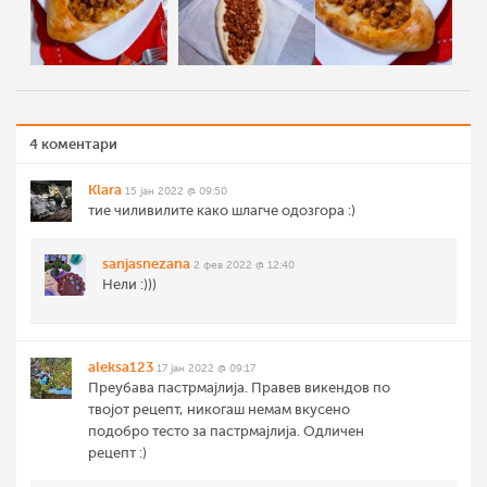
4 коментари
Klara
15 јан 2022 @ 09:50
тие чиливилите како шлагче одозгора :)
sanjasnezana
2 фев 2022 @ 12:40
Нели :)))
aleksa123
17 јан 2022 @ 09:17
Преубава пастрмајлија. Правев викендов по
твојот рецепт, никогаш немам вкусено
подобро тесто за пастрмајлија. Одличен
рецепт :)