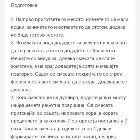
Подготовка
1. Најпрво пригответе го месото, исечете го на мали
коцки, зачинете го и оставете го да отстои, додека
не биде готово тестото.
2. Во млаката вода додадете ги шеќерот и квасецот
да се растопат, а потоа додадете го брашното.
Мешајте со вилушка, додека смесата не стане
хомогена, а на крај додадете ја солта и мешајте
повторно. Садот со смесата покријте го со стреч
фолија и оставете смесата да стасува, додека не се
дуплира.
3. Кога смесата ќе се дуплира, додајте ја врз многу
набрашенета работна површина. Од смесата
притскајќи со рацете, направете кора, а кората
предиплете ја како плик. Повторете ја постапката 3
пати. Тогаш смесата разделете ја на 4 дела и
формирајте топчиња на истиот начин, т.е прво