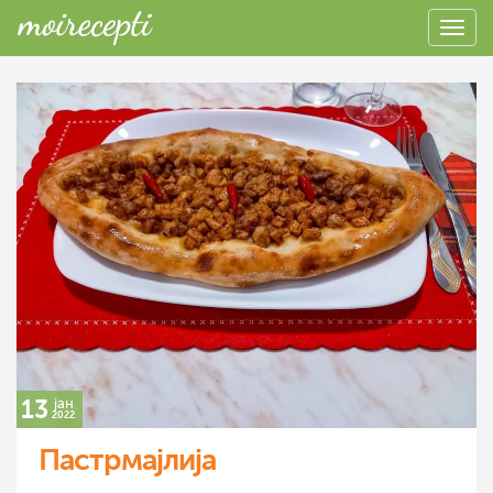
13
јан
2022
Пастрмајлија