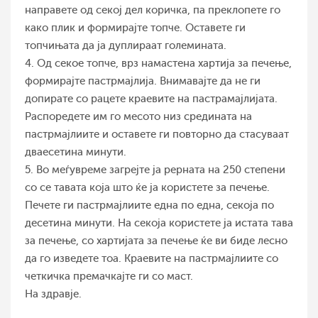
направете од секој дел коричка, па преклопете го
како плик и формирајте топче. Оставете ги
топчињата да ја дуплираат големината.
4. Од секое топче, врз намастена хартија за печење,
формирајте пастрмајлија. Внимавајте да не ги
допирате со рацете краевите на пастрамајлијата.
Распоредете им го месото низ средината на
пастрмајлиите и оставете ги повторно да стасуваат
дваесетина минути.
5. Во меѓувреме загрејте ја рерната на 250 степени
со се тавата која што ќе ја користете за печење.
Печете ги пастрмајлиите една по една, секоја по
десетина минути. На секоја користете ја истата тава
за печење, со хартијата за печење ќе ви биде лесно
да го изведете тоа. Краевите на пастрмајлиите со
четкичка премачкајте ги со маст.
На здравје.