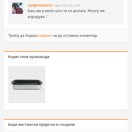
sanjasnezana
2 фев 2022 @ 12:39
Баш ми е мило што ти се допаѓа. Многу ме
израдува ♡
Треба да бидеш
најавен
за да оставиш коментар.
Користени производи
Биди вистински пријател и сподели