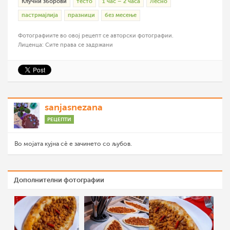
Клучни зборови
тесто
1 час – 2 часа
Лесно
пастрмајлија
празници
без месење
Фотографиите во овој рецепт се авторски фотографии.
Лиценца: Сите права се задржани
sanjasnezana
РЕЦЕПТИ
Во мојата кујна сѐ е зачинето со љубов.
Дополнителни фотографии