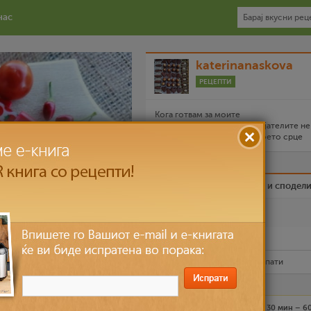
нас
katerinanaskova
РЕЦЕПТИ
Кога готвам за моите
најблиски,семејството,пријателите не
давам храна,им го давам моето срце
Биди вистински пријател и сподел
Омилен
Испечати го рецептот
Рецептот е прочитан
8,025
пати
Средно
10 лица
30 мин – 6