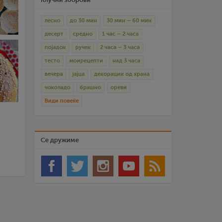
лесно
до 30 мин
30 мин – 60 мин
десерт
средно
1 час – 2 часа
појадок
ручек
2 часа – 3 часа
тесто
моирецепти
над 3 часа
вечера
јајца
декорации од храна
чоколадо
брашно
ореви
Види повеќе
Се дружиме