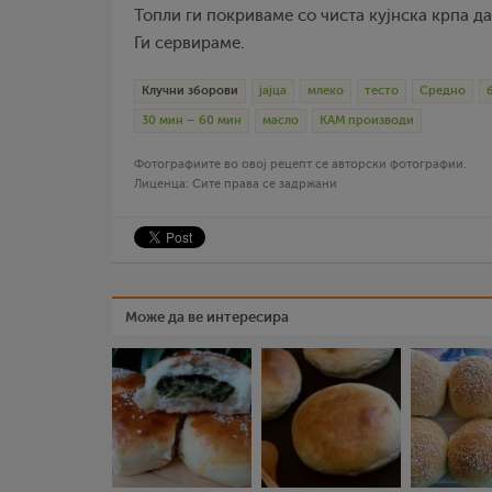
Топли ги покриваме со чиста кујнска крпа да
Ги сервираме.
Клучни зборови
јајца
млеко
тесто
Средно
30 мин – 60 мин
масло
КАМ производи
Фотографиите во овој рецепт се авторски фотографии.
Лиценца: Сите права се задржани
Може да ве интересира