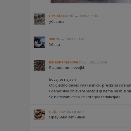
Ceslaroska
30 сеп 2021 @ 15:30
убавина
sim
30 сеп 2021 @ 19:45
Убави
katerinanaskova
30 сеп 2021 @ 20:43
Blagodaram devojki
Edvaj se najaviv
Ocigledno denes ima tehnicki precki na strana
I denesnive objaveni recepti gi nema na fb stra
Se nadevam deka ke koregira redakcijata
talija
1 окт 2021 @ 00:13
Преубави лепчиња!