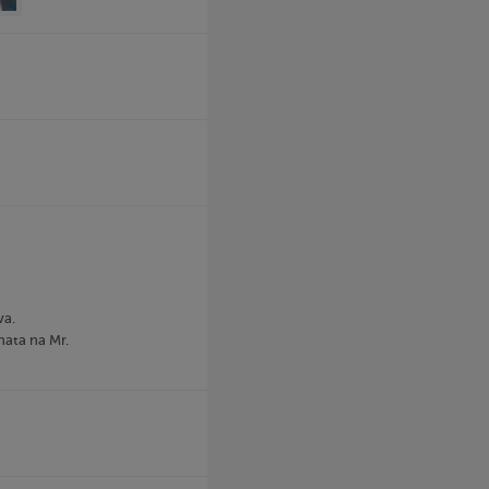
va.
nata na Mr.