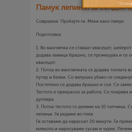
Памук лепињи за сендвич
Совршени. Пробајте ги. Меки како памук.
Подготовка:
1. Во вангличка се ставаат квасецот, шеќерот
додава лажица брашно, се промешува и се ос
квасецот.
2. Потоа во вангличката се додава топлата во
путер и белки. Со вилушка убаво се соединув
Постепено се додава брашно и сол. Се замес
Тестото е прекрасно за работа. Се покрива и
дуплира.
3. Потоа тестото го делиме на 10 топчиња.
лепињи. Ги редиме во плех.
Ги оставаме да нараснат 20 минути. Ги прем
млекото и наросуваме сусам и чурек. Печеме