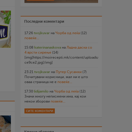
Последни коментари
17:26
tvojkuvar
на
Чорба од леќа
(12)
повеќе...
15:08
katerinanaskova
на
Ладна даска со
4 врсти сирење
(14)
[img]https://moirecepti.mk/content/uploads/2026/07/20260719
ce9ce2.jpg[/img]
23:21
tvojkuvar
на
Путер Сусамки
(7)
Почитувани корисници, жал ни е што
оваа страница не е
повеќе...
17:30
lidijamilo
на
Чорба од леќа
(12)
Значи многу неписмени има, кај кои
некои зборови
повеќе...
СИТЕ КОМЕНТАРИ
Клучни зборови