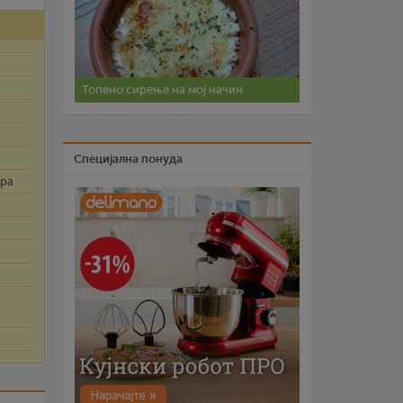
Топено сирење на мој начин
Специјална понуда
ура