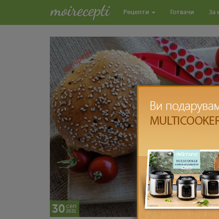
Рецепти
Готвачи
За 
30
сеп
2021