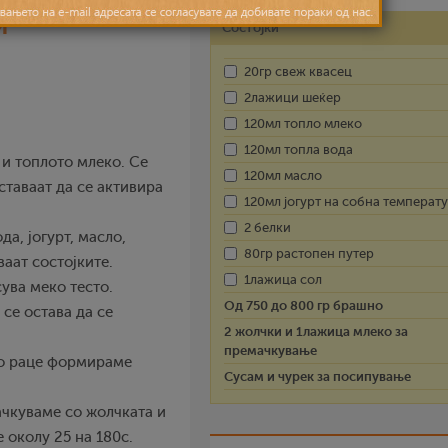
и
Состојки
20гр свеж квасец
2лажици шеќер
120мл топло млеко
120мл топла вода
 и топлото млеко. Се
120мл масло
таваат да се активира
120мл јогурт на собна температ
2 белки
да, јогурт, масло,
80гр растопен путер
аат состојките.
1лажица сол
ува меко тесто.
Од 750 до 800 гр брашно
 се остава да се
2 жолчки и 1лажица млеко за
премачкување
 Со раце формираме
Сусам и чурек за посипување
ачкуваме со жолчката и
 околу 25 на 180с.