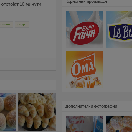
Користени производи
 отстојат 10 минути.
брашно
јогурт
Дополнителни фотографии