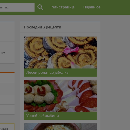
Регистрација
Најави се
Последни 3 рецепти
 им
Лесен ролат со јаболка
и
Урнебес бомбици
0 мин