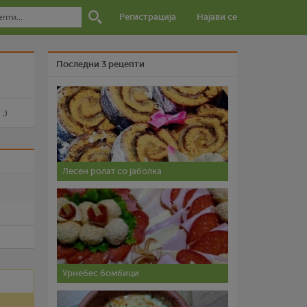
Регистрација
Најави се
Последни 3 рецепти
:)
и
Лесен ролат со јаболка
Урнебес бомбици