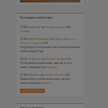
Последни коментари
17:26
tvojkuvar
на
Чорба од леќа
(12)
повеќе...
15:08
katerinanaskova
на
Ладна даска со
4 врсти сирење
(14)
[img]https://moirecepti.mk/content/uploads/2026/07/20260719
ce9ce2.jpg[/img]
23:21
tvojkuvar
на
Путер Сусамки
(7)
Почитувани корисници, жал ни е што
оваа страница не е
повеќе...
17:30
lidijamilo
на
Чорба од леќа
(12)
Значи многу неписмени има, кај кои
некои зборови
повеќе...
СИТЕ КОМЕНТАРИ
Клучни зборови