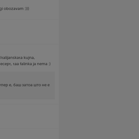
,gi obozavam :)))
 Italijanskata kujna,
ecept, taa falinka ja nema :)
упер е, баш затоа што не е