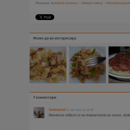
Лиценца:
Криејтив Комонс - Наведи извор - Некомерцијалн
Може да ве интересира
7 коментари
Svetlanali
17 авг 2012 @ 16:39
Nevence odlicni vi se makaronite so sosot ,dob