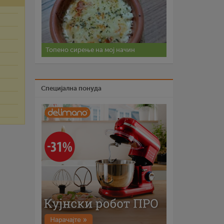
Топено сирење на мој начин
Специјална понуда