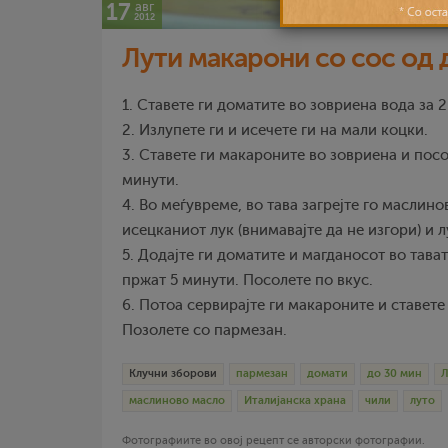
17
авг
2012
Лути макарони со сос од
1. Ставете ги доматите во зовриена вода за 
2. Излупете ги и исечете ги на мали коцки.
3. Ставете ги макароните во зовриена и посо
минути.
4. Во меѓувреме, во тава загрејте го маслино
исецканиот лук (внимавајте да не изгори) и 
5. Додајте ги доматите и магданосот во тават
пржат 5 минути. Посолете по вкус.
6. Потоа сервирајте ги макароните и ставете
Позолете со пармезан.
Клучни зборови
пармезан
домати
до 30 мин
Л
маслиново масло
Италијанска храна
чили
луто
Фотографиите во овој рецепт се авторски фотографии.