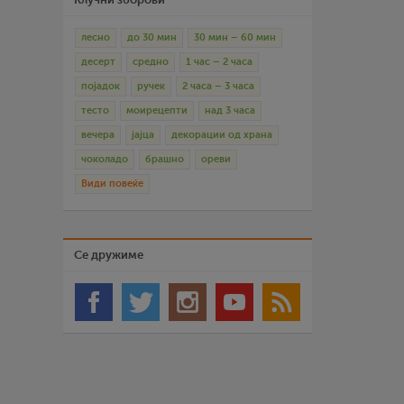
лесно
до 30 мин
30 мин – 60 мин
десерт
средно
1 час – 2 часа
појадок
ручек
2 часа – 3 часа
тесто
моирецепти
над 3 часа
вечера
јајца
декорации од храна
чоколадо
брашно
ореви
Види повеќе
Се дружиме