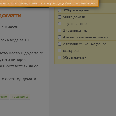
320гр макарони
 домати
500гр домати
1 луто пиперче
2-3 минути.
2 чешниња лук
4 лажици маслиново масло
лена вода за 10
2 лажици сецкан магдонос
малку сол
вото масло и додајте го
50гр пармезан
лутото пиперче.
а и оставете ги да се
 го сосот од домати.
есно
предјадење