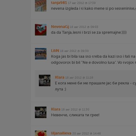
tanja981
17 авг 2012 @ 17:39
nevena izgleda i ti kako mene si po testeninite
NevenaGj
18 авг 2012 @ 09:03
da da Tanja,lesni i brzi se za spremajne:))))
LiliN
18 авг 2012 @ 09:30
Koga jas bi bila taa sto treba da kazi sto i fali na
odgovorot bi bil "Ne e dovolno luta". Vo tvojot r
Klara
18 авг 2012 @ 11:28
Е кога мене би ме прашале јас би рекла - с
лута :)
Klara
18 авг 2012 @ 11:30
Невенче, сликата ти грее!
liljanailieva
20 авг 2012 @ 14:48