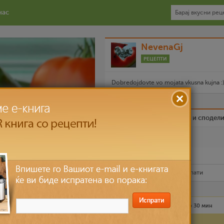
нас
NevenaGj
РЕЦЕПТИ
Dobredojdovte vo mojata vkusna kujna :) 
Биди вистински пријател и сподел
Омилен
Испечати го рецептот
Рецептот е прочитан
5,681
пати
Лесно
4 лица
до 30 мин
Состојки