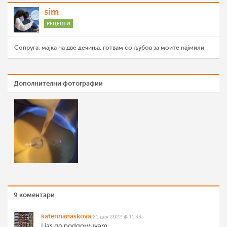
sim
РЕЦЕПТИ
Сопруга, мајка на две дечиња, готвам со љубов за моите најмили
Дополнителни фотографии
9 коментари
katerinanaskova
21 дек 2022 @ 11:33
I jas go podgotvuvam