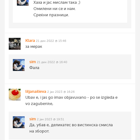
Хаха и јас мислам така ;)
Омилени ни се и нам.
Среќни празници.
Klara
21 дек 2022 @ 15:46
за мерак
sim
21 дек 2022 @ 16:40
Фала
liljanailieva
2 јан 2023 @ 16:26
Ubav e, i jas go imav objavuvano - po se izgleda e
vo zagubenite,
sim
2 јан 2023 @ 19:51
Да, убав е, деликатес во вистинска смисла
на зборот.