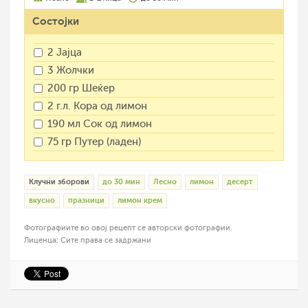
Состојки
2 Јајца
3 Жолчки
200 гр Шеќер
2 г.л. Кора од лимон
190 мл Сок од лимон
75 гр Путер (ладен)
Клучни зборови
до 30 мин
Лесно
лимон
десерт
вкусно
празници
лимон крем
Фотографиите во овој рецепт се авторски фотографии.
Лиценца: Сите права се задржани