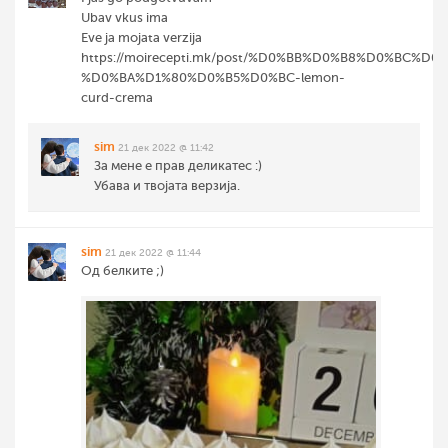
Ubav vkus ima
Eve ja mojata verzija
https://moirecepti.mk/post/%D0%BB%D0%B8%D0%BC%D
%D0%BA%D1%80%D0%B5%D0%BC-lemon-
curd-crema
sim
21 дек 2022 @ 11:42
За мене е прав деликатес :)
Убава и твојата верзија.
sim
21 дек 2022 @ 11:44
Од белките ;)