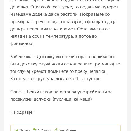
доволно. Откако ќе се згусне, го додаваме путерот
и мешаме додека да се растопи. Покриваме со
проѕирна стреч фолија, оставајќи ја фолијата да ја
допира површината на кремот. Оставаме да се
излади на собна температура, а потоа во
фрижидер.
Забелешка - Доколку ви пречи кората од лимонот
(или доколку случајно ви се направиле грутчиња) во
тој случај кремот поминете го преку цедалка.
За погуста структура додадете 1 г.л. густин.
Совет - Белките кои ви останаа употребете ги за
превкусни целуфки (пуслици, кајмаци).
На здравје!
Лесно
1-2 лица
до 30 мин