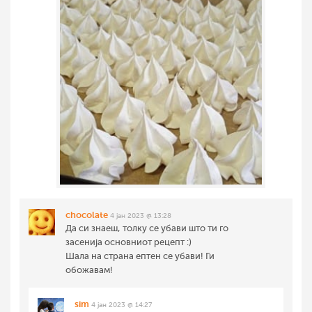
chocolate
4 јан 2023 @ 13:28
Да си знаеш, толку се убави што ти го
засенија основниот рецепт :)
Шала на страна ептен се убави! Ги
обожавам!
sim
4 јан 2023 @ 14:27