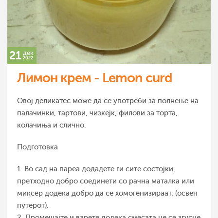
21
дек
2022
Лимон крем - Lemon curd
Овој деликатес може да се употреби за полнење на
палачинки, тартови, чизкејк, филови за торта,
колачиња и слично.
Подготовка
1. Во сад на пареа додадете ги сите состојки,
претходно добро соединети со рачна маталка или
миксер додека добро да се хомогенизираат. (освен
путерот).
2. Промешајте и варете додека смесата не се згусне