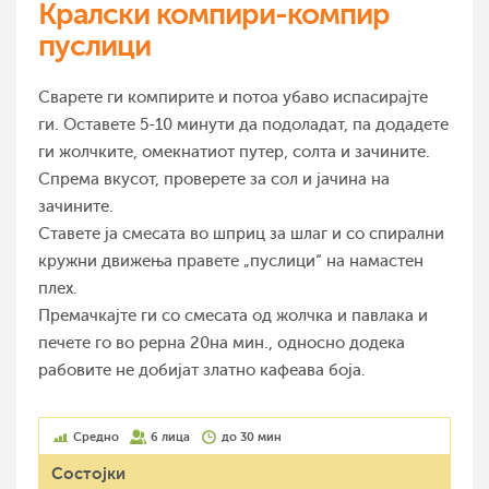
Кралски компири-компир
пуслици
Сварете ги компирите и потоа убаво испасирајте
ги. Оставете 5-10 минути да подоладат, па додадете
ги жолчките, омекнатиот путер, солта и зачините.
Спрема вкусот, проверете за сол и јачина на
зачините.
Ставете ја смесата во шприц за шлаг и со спирални
кружни движења правете „пуслици“ на намастен
плех.
Премачкајте ги со смесата од жолчка и павлака и
печете го во рерна 20на мин., односно додека
рабовите не добијат златно кафеава боја.
Средно
6 лица
до 30 мин
Состојки