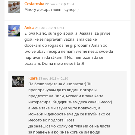
Ceslaroska
22 сеп 2012 @ 11:54
Многу декоративен , супер :)
Anica
21 ное 2012 @ 12:31
E, ova Klaric, sum go ispustila! Aaaaaa, za prvite
gosti ke se napravam vazna, ama dali ke
docekam do togas da ne gi probam? Aman od
tvoive ubavi recepti nemam vreme nesto svoe da
napravam i da slikam!!! No, nemozam da se
pozalam. Doma nisto ne se frla :))
Klara
23 ное 2012 @ 01:20
Па беше зафатена Анче затоа :) Ти
препорачувам да го видиш погоре и
предлогот на Лили, можеби и така ќе те
интересира, бидејќи знам дека сакаш месо;)
а мене така ми звучи уште повкусно, а
можеби и декорот нема да се изгуби ако се
месото во подлога. Позз
Да знаеш само колку од тука ми се на листа
за правење и кој знае кога ќе им дојди