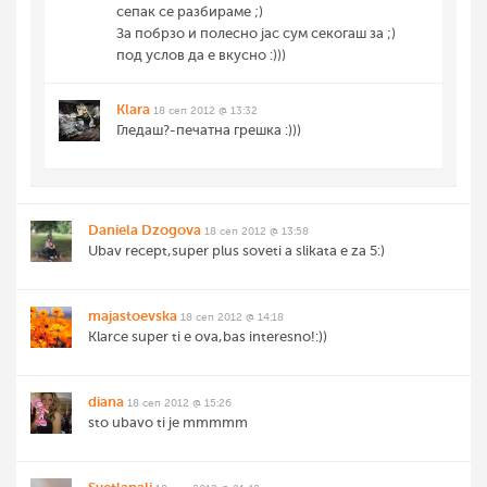
сепак се разбираме ;)
За побрзо и полесно јас сум секогаш за ;)
под услов да е вкусно :)))
Klara
18 сеп 2012 @ 13:32
Гледаш?-печатна грешка :)))
Daniela Dzogova
18 сеп 2012 @ 13:58
Ubav recept,super plus soveti a slikata e za 5:)
majastoevska
18 сеп 2012 @ 14:18
Klarce super ti e ova,bas interesno!:))
diana
18 сеп 2012 @ 15:26
sto ubavo ti je mmmmm