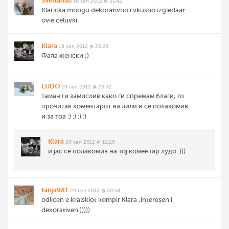
Svetlanali
18 сеп 2012 @ 21:42
Klaricka mnogu dekorativno i vkusno izgledaat
ovie celuvki.
Klara
18 сеп 2012 @ 23:20
Фала женски ;)
LUDO
19 сеп 2012 @ 20:02
таман ги замислив како ги спремам благи, го
прочитав коментарот на лили и се полакомив
и за тоа :) :) :) :)
Klara
20 сеп 2012 @ 12:25
и јас се полакомив на тој коментар лудо :)))
tanja981
20 сеп 2012 @ 20:58
odlicen e kralskiot kompir Klara ,interesen i
dekorativen:)))))