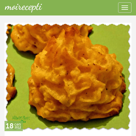
18
сеп
2012