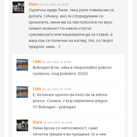
Klara
18 сеп 2012 @ 10:25
Одлична идеја Лили, така уште повеќе ми се
допаѓа ;) Инаку, ако ги споредуваме со
крокетите, мене ми се тие побогати по вкус
(имаат можност по некое стапче
сувомеснато или кашкавалче да се стави), а
вака пак се полични на изглед. Но, со твојот
предлог, ммм... :)
LiliN
18 сеп 2012 @ 12:05
Bobogati ili ne, vaka e nesporedlivo pobrzo
i polesno, citaj podobro :))))))))
LiliN
18 сеп 2012 @ 12:08
E, ke baram uporno da mozi da se editira
postot. Covece, v kraj nepismena izlegov
!!!! Bobogati - pobogati
Klara
18 сеп 2012 @ 13:18
Нема врска со непосменост, само
печатна грешка е во прашање :))) а ние