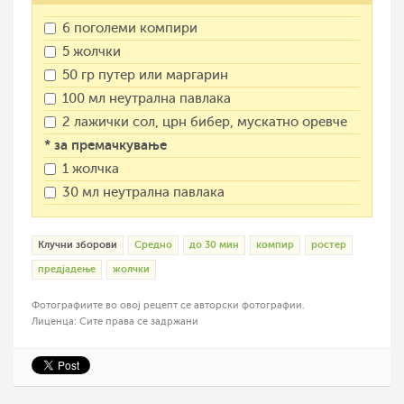
6 поголеми компири
5 жолчки
50 гр путер или маргарин
100 мл неутрална павлака
2 лажички сол, црн бибер, мускатно оревче
* за премачкување
1 жолчка
30 мл неутрална павлака
Клучни зборови
Средно
до 30 мин
компир
ростер
предјадење
жолчки
Фотографиите во овој рецепт се авторски фотографии.
Лиценца: Сите права се задржани