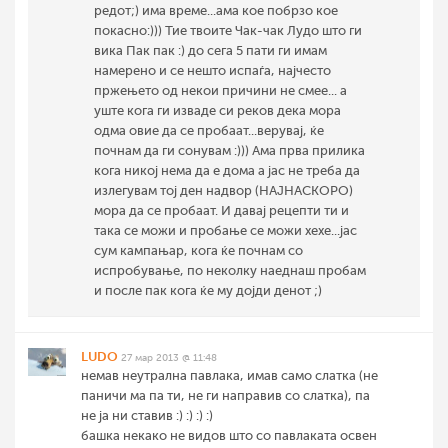
редот;) има време...ама кое побрзо кое
покасно:))) Тие твоите Чак-чак Лудо што ги
вика Пак пак :) до сега 5 пати ги имам
намерено и се нешто испаѓа, најчесто
пржењето од некои причини не смее... а
уште кога ги изваде си реков дека мора
одма овие да се пробаат...верувај, ќе
почнам да ги сонувам :))) Ама прва прилика
кога никој нема да е дома а јас не треба да
излегувам тој ден надвор (НАЈНАСКОРО)
мора да се пробаат. И давај рецепти ти и
така се можи и пробање се можи хехе...јас
сум кампањар, кога ќе почнам со
испробување, по неколку наеднаш пробам
и после пак кога ќе му дојди денот ;)
LUDO
27 мар 2013 @ 11:48
немав неутрална павлака, имав само слатка (не
паничи ма па ти, не ги направив со слатка), па
не ја ни ставив :) :) :) :)
башка некако не видов што со павлаката освен