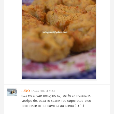
LUDO
27 мар 2013 @ 11:51
и да ме следи некој по сајтов ќе си помисли:
-добро бе, оваа го храни тоа сирото дете со
нешто или готви само за да слика :) :) :) :)