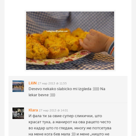
LiliN
27 мар 2013 @ 11:55
Detevo nekako slabicko mi izgleda :))))) Na
lekar bevte :))))
Klara
27 мар 2013 @ 14:01
И фала ти за овие супер сликички, што
красат тука, а манирот на ова рацето често
во кадар што го гледам, многу ме потсетува
на мене кога бев мала :))) и мене „ништо не