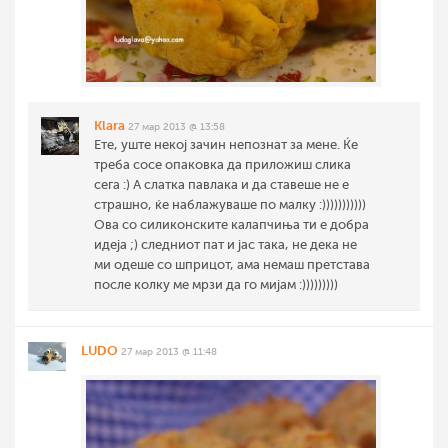
Klara
27 мар 2013 @ 13:58
Ете, уште некој зачин непознат за мене. Ќе
треба сосе опаковка да приложиш слика
сега :) А слатка павлака и да ставеше не е
страшно, ќе наблажуваше по малку :)))))))))))
Ова со силиконските калапчиња ти е добра
идеја ;) следниот пат и јас така, не дека не
ми одеше со шприцот, ама немаш претстава
после колку ме мрзи да го мијам :)))))))))
LUDO
27 мар 2013 @ 11:48