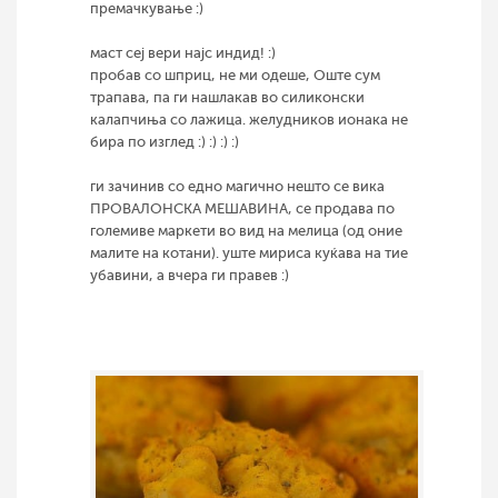
премачкување :)
маст сеј вери најс индид! :)
пробав со шприц, не ми одеше, Оште сум
трапава, па ги нашлакав во силиконски
калапчиња со лажица. желудников ионака не
бира по изглед :) :) :) :)
ги зачинив со едно магично нешто се вика
ПРОВАЛОНСКА МЕШАВИНА, се продава по
големиве маркети во вид на мелица (од оние
малите на котани). уште мириса куќава на тие
убавини, а вчера ги правев :)