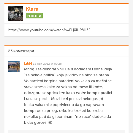
Klara
РЕЦЕПТИ
https://www.youtube.com/watch?v=ELjXiUP8H3E
23 коментари
LiliN
18 сеп 2012 @ 09:28
Mnogu se dekorativni! Da ti dodadam i edna ideja
"za nekoja prilika" koja ja vidov na blog za hrana.
Vo hartieni korpina naredeni vo kalap za mafini se
stava smesa kako za vekna od meso ili kofte,
odozgora se sprica isto kako tvoite kompir puslici
i taka se peci.... Mozi ke ti posluzi nekogas :)))
Inaku vaka mi e poprivlecno da go napravam
kompirot za prilog, otkolku kroketi koi treba
nekolku pati da gi pominam "niz race" dodeka da
bidat gotovi :))))