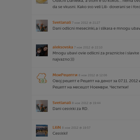
Odlicni Danielka, a stom e so kokos... nema 
da se vkusni. Kako sto veli Lili- doterani se i fo
Svetlanali
7 ное 2012 @ 21:27
Dani odlicni mesecinki,a i slikata e mnogu uba
aleksovska
7 ное 2012 @ 22:10
Mnogu ubavi ovie odlicni za praznicite i slavite
najvazno:)))
МоиРецепти
8 ное 2012 @ 12:06
Овој рецепт е Рецепт на денот за 07.11. 2012
Рецепт на месецот Ноември. Честитки!
Svetlanali
8 ное 2012 @ 19:44
Dani cestitki za RD.
LiliN
8 ное 2012 @ 19:57
Cestitki!