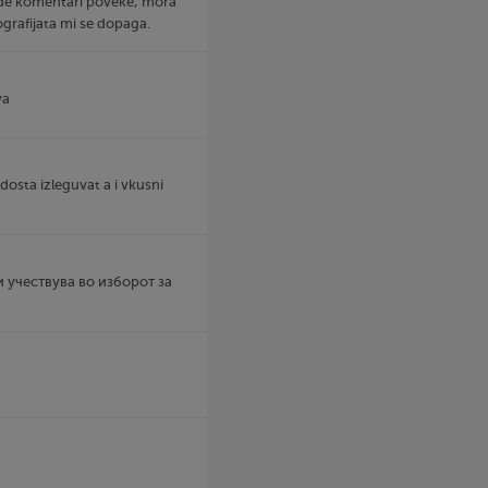
ovde komentari poveke, mora
tografijata mi se dopaga.
va
 dosta izleguvat a i vkusni
 и учествува во изборот за