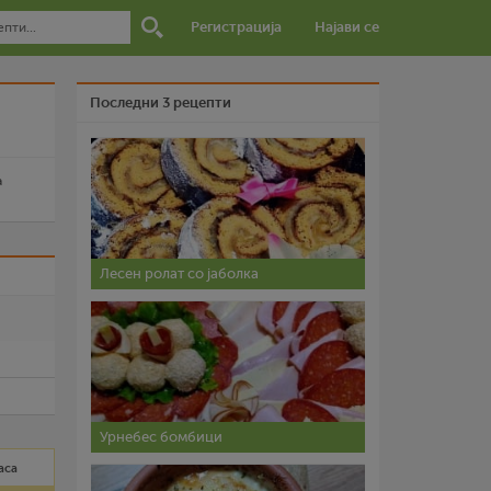
Регистрација
Најави се
Последни 3 рецепти
a
Лесен ролат со јаболка
и
Урнебес бомбици
аса