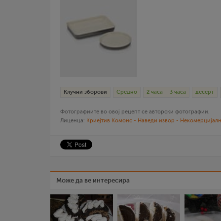
Клучни зборови
Средно
2 часа – 3 часа
десерт
Фотографиите во овој рецепт се авторски фотографии.
Лиценца:
Криејтив Комонс - Наведи извор - Некомерцијалн
Може да ве интересира