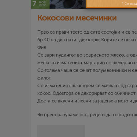
7
ное
2012
Кокосови месечинки
Прво се прави тесто од сите состојки и се п
бр 40 на два пати -две кори. Корите се печат 
Фил
Се вари пудингот во зовриеното млеко, а одк
меша со изматениот маргарин со шеќер во п
Со голема чаша се сечат полумесечинки и се
филот.
Со изматениот шлаг крем се мачкаат од стран
кокос. Одозгора се декорираат со обичниот 
Доста се вкусни и лесни за јадење а исто и 
Ви препорачуваме овој рецепт да го подготв