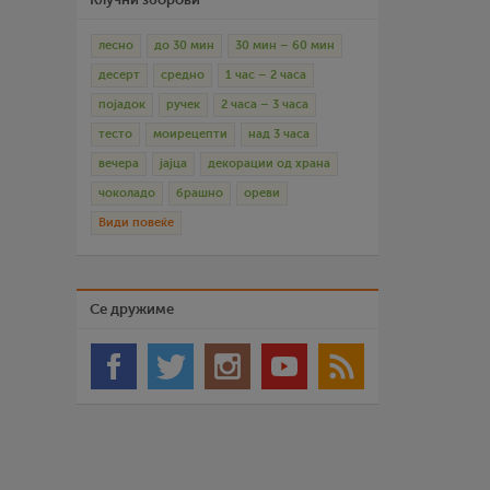
лесно
до 30 мин
30 мин – 60 мин
десерт
средно
1 час – 2 часа
појадок
ручек
2 часа – 3 часа
тесто
моирецепти
над 3 часа
вечера
јајца
декорации од храна
чоколадо
брашно
ореви
Види повеќе
Се дружиме