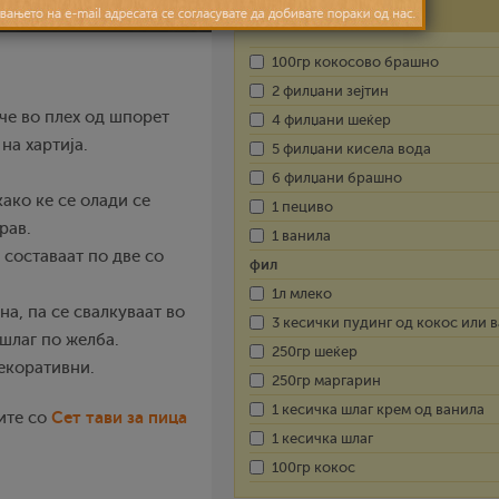
Состојки
100гр кокосово брашно
2 филџани зејтин
ече во плех од шпорет
4 филџани шеќер
на хартија.
5 филџани кисела вода
6 филџани брашно
ако ке се олади се
1 пециво
рав.
1 ванила
 составаат по две со
фил
1л млеко
а, па се свалкуваат во
3 кесички пудинг од кокос или 
шлаг по желба.
250гр шеќер
декоративни.
250гр маргарин
1 кесичка шлаг крем од ванила
Сет тави за пица
ите со
1 кесичка шлаг
100гр кокос