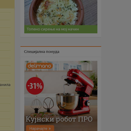
Топено сирење на мој начин
Специјална понуда
ванила