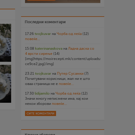
Последни коментари
17:26
tvojkuvar
на
Чорба од леќа
(12)
повеќе...
15:08
katerinanaskova
на
Ладна даска со
4 врсти сирење
(14)
[img]https://moirecepti.mk/content/uploads/2026/07/20260719
ce9ce2.jpg[/img]
23:21
tvojkuvar
на
Путер Сусамки
(7)
Почитувани корисници, жал ни е што
оваа страница не е
повеќе...
17:30
lidijamilo
на
Чорба од леќа
(12)
Значи многу неписмени има, кај кои
некои зборови
повеќе...
СИТЕ КОМЕНТАРИ
Клучни зборови