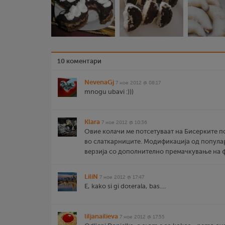
10 коментари
NevenaGj
7 ное 2012 @ 08:17
mnogu ubavi :)))
Klara
7 ное 2012 @ 10:36
Овие колачи ме потсетуваат на Бисерките п
во слаткарниците. Модификација од попула
верзија со дополнително премачкување на фи
LiliN
7 ное 2012 @ 17:47
E, kako si gi doterala, bas....
liljanailieva
7 ное 2012 @ 17:55