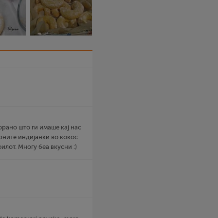
орано што ги имаше кај нас
рните индијанки во кокос
лот. Многу беа вкусни :)