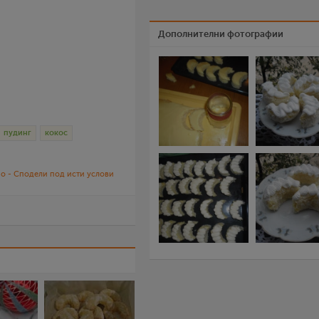
Дополнителни фотографии
пудинг
кокос
о - Сподели под исти услови