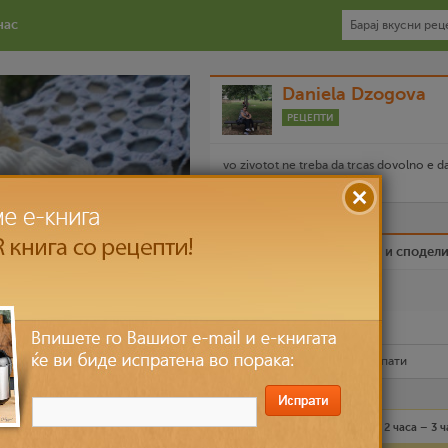
нас
Daniela Dzogova
РЕЦЕПТИ
vo zivotot ne treba da trcas dovolno e d
trgnes na vreme
Биди вистински пријател и сподел
Омилен
Испечати го рецептот
Рецептот е прочитан
8,496
пати
Средно
20 лица
2 часа – 3 ч