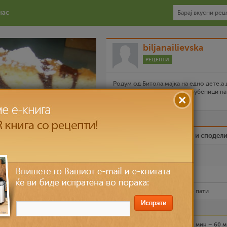
нас
biljanailievska
РЕЦЕПТИ
Родум од Битола,мајка на едно дете,а
сите заедно сме големи вљубеници на
домашно зготвено.
Биди вистински пријател и сподел
Омилен
Испечати го рецептот
Рецептот е прочитан
11,015
пати
Лесно
6 лица
30 мин – 60 