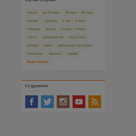
лесно
до 30 мин
30 мин – 60 мин
десерт
средно
1 час – 2 часа
појадок
ручек
2 часа – 3 часа
тесто
моирецепти
над 3 часа
вечера
јајца
декорации од храна
чоколадо
брашно
ореви
Види повеќе
Се дружиме