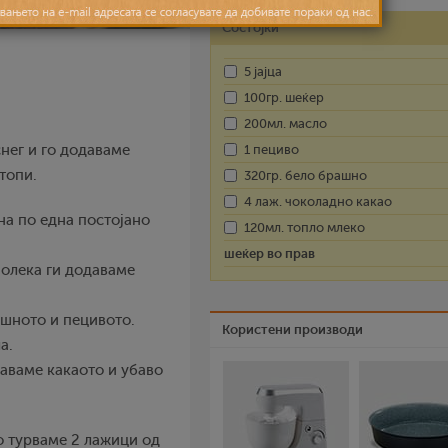
Состојки
5 јајца
100гр. шеќер
200мл. масло
снег и го додаваме
1 пециво
топи.
320гр. бело брашно
4 лаж. чоколадно какао
на по една постојано
120мл. топло млеко
шеќер во прав
полека ги додаваме
ашното и пецивото.
Користени производи
а.
даваме какаото и убаво
о турваме 2 лажици од