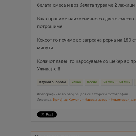
белата смеса и врз белата турваме 2 лажици
Вака правиме наизменично со двете смеси с
потрошиме.
Кексот го печиме во загреана рерна на 180 
минути.
Колачот ладен го наросуваме со шеќер во пр
Уживајте!!!
Клучни зборови
какао
Лесно
30 мин – 60 мин
Фотографиите во овој рецепт се авторски фотографии.
Лиценца:
Криејтив Комонс - Наведи извор - Некомерцијалн