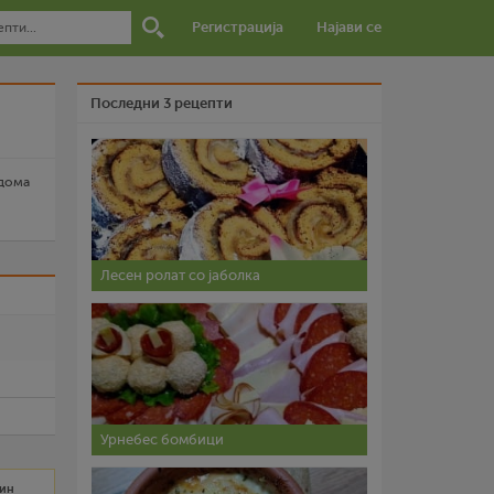
Регистрација
Најави се
Последни 3 рецепти
 дома
Лесен ролат со јаболка
и
Урнебес бомбици
мин