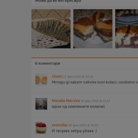
Може да ве интересира
6 коментари
chalo
15 фев 2016 @ 22:18
Mnogu gi sakam vakvite suvi kolaci, osobeno so 
Natalia Naceva
16 фев 2016 @ 01:17
едни од омилените колачи)
svetulka
16 фев 2016 @ 16:30
И твојава зебра убава :)