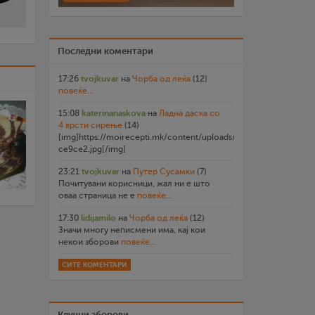
Последни коментари
17:26
tvojkuvar
на
Чорба од леќа
(12)
повеќе...
15:08
katerinanaskova
на
Ладна даска со
4 врсти сирење
(14)
[img]https://moirecepti.mk/content/uploads/2026/07/20260719
ce9ce2.jpg[/img]
23:21
tvojkuvar
на
Путер Сусамки
(7)
Почитувани корисници, жал ни е што
оваа страница не е
повеќе...
17:30
lidijamilo
на
Чорба од леќа
(12)
Значи многу неписмени има, кај кои
некои зборови
повеќе...
СИТЕ КОМЕНТАРИ
Клучни зборови