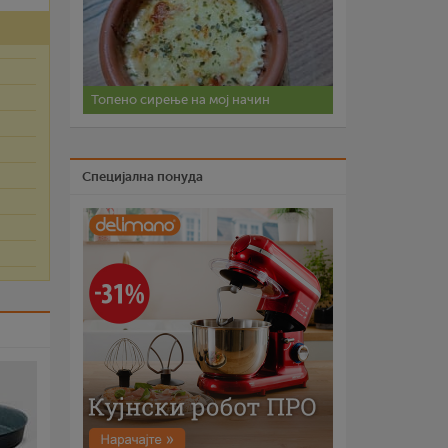
Топено сирење на мој начин
Специјална понуда