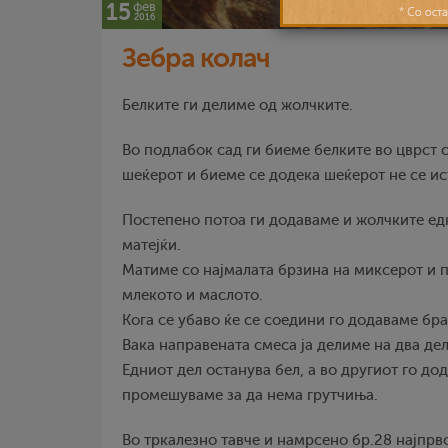
15
фев
2016
Зебра колач
Белките ги делиме од жолчките.
Во подлабок сад ги биеме белките во цврст 
шеќерот и биеме се додека шеќерот не се ис
Постепено потоа ги додаваме и жолчките ед
матејќи.
Матиме со најмалата брзина на миксерот и 
млекото и маслото.
Кога се убаво ќе се соедини го додаваме бр
Вака направената смеса ја делиме на два дел
Едниот дел останува бел, а во другиот го до
промешуваме за да нема грутчиња.
Во тркалезно тавче и намрсено бр.28 најпрв