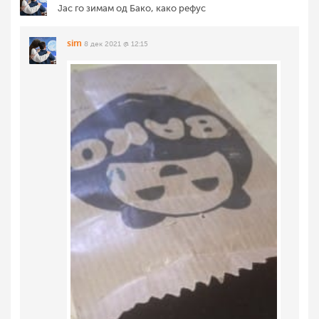
Јас го зимам од Бако, како рефус
sim
8 дек 2021 @ 12:15