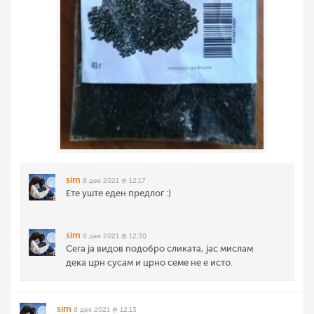
sim
8 дек 2021 @ 12:17
Ете уште еден предлог :)
sim
8 дек 2021 @ 12:30
Сега ја видов подобро сликата, јас мислам
дека црн сусам и црно семе не е исто.
sim
8 дек 2021 @ 12:13