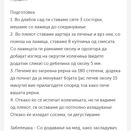
Подготовка
1. Во длабок сад ги ставаме сите 3 состојки,
мешаме со лажица до соединување.
2. Во плехот ставаме хартија за печење и врз неа, со
помош на лажица, ставаме 8 купчиња од смесата.
Со лажицата ги рамниме околу и одозгора да
добијат изглед на округли колачиња (видете
додатни слики) со дебелина од околу 5 мм.
3. Печеме во загреана рерна на 180 степени, додека
да почнат да ја менуваат бојата (јас печев околу 15
минути) вие прилагодете според тоа како пече
вашата рерна.
4. Откако ќе се испечат колачињата, не ги вадиме
од плехот, ги оставаме до потполно изладување.
Откако ќе изладат сосема, ги дегустираме.
Забелешка - Со додавање на мед, како засладувач,