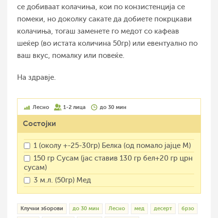
се добиваат колачиња, кои по конзистенција се
помеки, но доколку сакате да добиете покрцкави
колачиња, тогаш заменете го медот со кафеав
шеќер (во истата количина 50гр) или евентуално по
ваш вкус, помалку или повеќе.
На здравје.
Лесно
1-2 лица
до 30 мин
Состојки
1 (околу +-25-30гр) Белка (од помало јајце М)
150 гр Сусам (јас ставив 130 гр бел+20 гр црн
сусам)
3 м.л. (50гр) Мед
Клучни зборови
до 30 мин
Лесно
мед
десерт
брзо