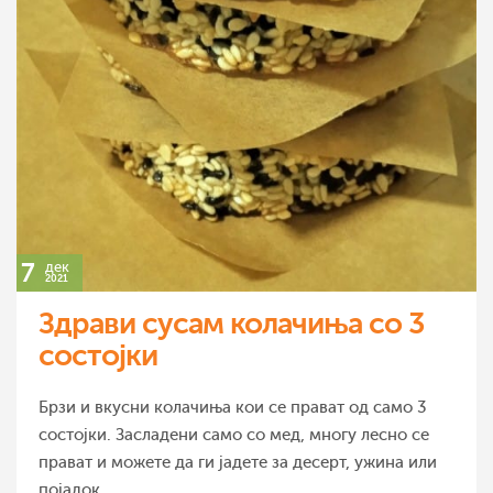
7
дек
2021
Здрави сусам колачиња со 3
состојки
Брзи и вкусни колачиња кои се прават од само 3
состојки. Засладени само со мед, многу лесно се
прават и можете да ги јадете за десерт, ужина или
појадок.