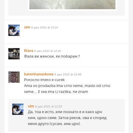
sim
8 дек 2021 @ 12:14
Klara
8 дек 2021 @ 12:16
Фала ви женски, ќе побарам ?
katerinanaskova
8 дек 2021 @ 12:46
Potocno imeto e curek
Ama vo prodazba ima crno seme, maslo od crno
seme.... E sea ima Li razlika, ne znam
sim
8 дек 2021 @ 12:50
Да, тоа е исто, или познато е и како црн
ким, црно семе. Затоа реков, ова е според
мене друго (сусам, ама црн).