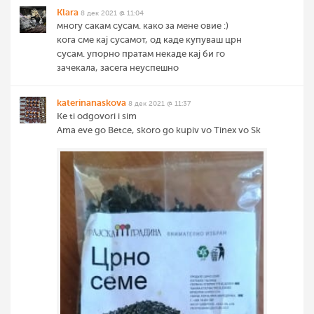
Klara
8 дек 2021 @ 11:04
многу сакам сусам. како за мене овие :)
кога сме кај сусамот, од каде купуваш црн
сусам. упорно пратам некаде кај би го
зачекала, засега неуспешно
katerinanaskova
8 дек 2021 @ 11:37
Ke ti odgovori i sim
Ama eve go Betce, skoro go kupiv vo Tinex vo Sk