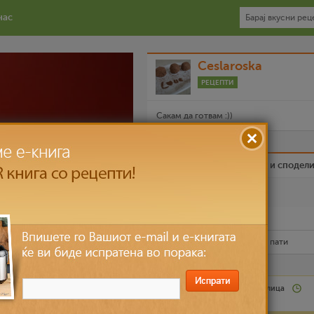
нас
Ceslaroska
РЕЦЕПТИ
Сакам да готвам :))
Биди вистински пријател и сподел
Омилен
Испечати го рецептот
Рецептот е прочитан
11,125
пати
Средно
30 парчиња лица
над 3 часа