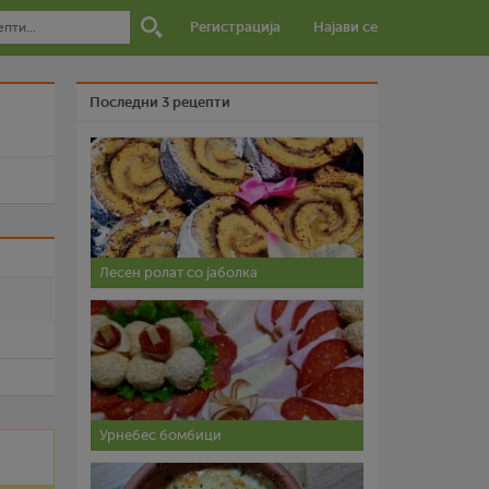
Регистрација
Најави се
Последни 3 рецепти
и
Лесен ролат со јаболка
Урнебес бомбици