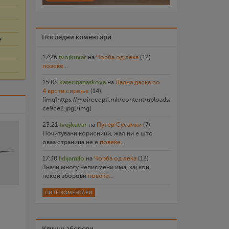
Последни коментари
е
17:26
tvojkuvar
на
Чорба од леќа
(12)
повеќе...
15:08
katerinanaskova
на
Ладна даска со
4 врсти сирење
(14)
[img]https://moirecepti.mk/content/uploads/2026/07/20260719
ce9ce2.jpg[/img]
23:21
tvojkuvar
на
Путер Сусамки
(7)
Почитувани корисници, жал ни е што
оваа страница не е
повеќе...
17:30
lidijamilo
на
Чорба од леќа
(12)
Значи многу неписмени има, кај кои
некои зборови
повеќе...
СИТЕ КОМЕНТАРИ
Клучни зборови