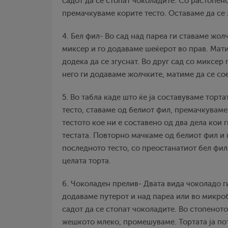
садот да се стопат чоколадите. Со растопен
премачкуваме корите тесто. Оставаме да се 
4. Бел фил- Во сад над пареа ги ставаме жол
миксер и го додаваме шеќерот во прав. Мат
додека да се згуснат. Во друг сад со миксер 
него ги додаваме жолчките, матиме да се со
5. Во табла каде што ќе ја составуваме торта
тесто, ставаме од белиот фил, премачкуваме
тестото кое ни е составено од два дела кои 
тестата. Повторно мачкаме од белиот фил и 
последното тесто, со преостанатиот бел фил
целата торта.
6. Чоколаден прелив- Двата вида чоколадо г
додаваме путерот и над пареа или во микро
садот да се стопат чоколадите. Во стопенот
жешкото млеко, промешуваме. Тортата ја по