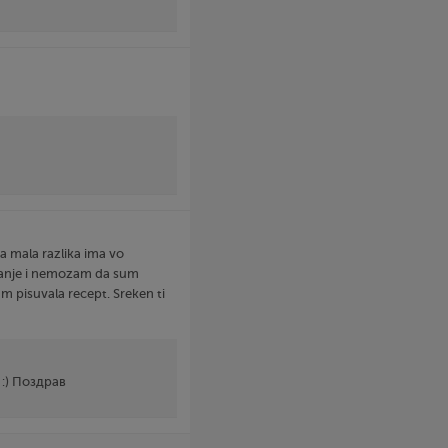
a mala razlika ima vo
uvanje i nemozam da sum
m pisuvala recept. Sreken ti
 :) Поздрав