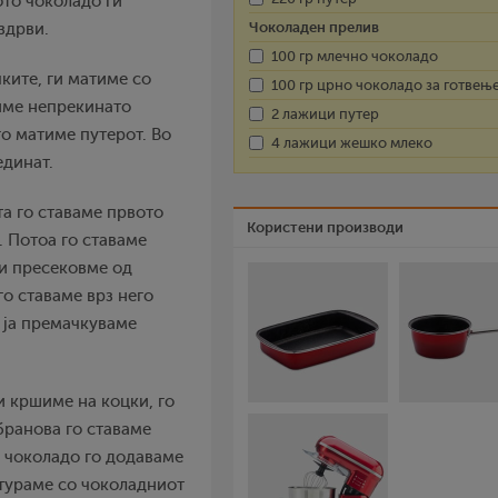
ото чоколадо ги
Чоколаден прелив
здрви.
100 гр млечно чоколадо
чките, ги матиме со
100 гр црно чоколадо за готвењ
име непрекинато
2 лажици путер
го матиме путерот. Во
4 лажици жешко млеко
единат.
та го ставаме првото
Користени производи
. Потоа го ставаме
ги пресековме од
го ставаме врз него
 ја премачкуваме
и кршиме на коцки, го
бранова го ставаме
о чоколадо го додаваме
тураме со чоколадниот