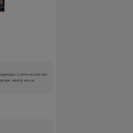
роденден :) сите на кои им
орови, многу им се