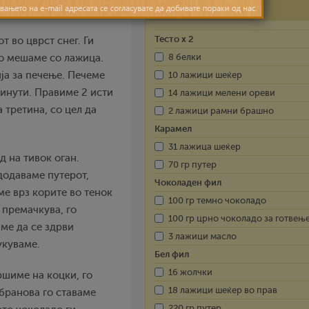
Состојки
Тесто х 2
т во цврст снег. Ги
8 белки
о мешаме со лажица.
10 лажици шеќер
ија за печење. Печеме
минути. Правиме 2 исти
14 лажици мелени ореви
 третина, со цел да
2 лажици рамни брашно
Карамел
31 лажица шеќер
д на тивок оган.
70 гр путер
додаваме путерот,
Чоколаден фил
е врз корите во тенок
100 гр темно чоколадо
 премачкува, го
100 гр црно чоколадо за готвењ
ме да се здрви
3 лажици масло
укуваме.
Бел фил
16 жолчки
ршиме на коцки, го
18 лажици шеќер во прав
бранова го ставаме
220 гр путер