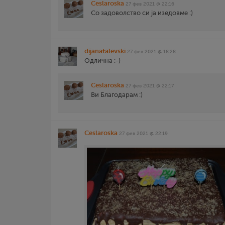
Ceslaroska
27 фев 2021 @ 22:16
Со задоволство си ја изедовме :)
dijanatalevski
27 фев 2021 @ 18:28
Одлична :-)
Ceslaroska
27 фев 2021 @ 22:17
Ви Благодарам :)
Ceslaroska
27 фев 2021 @ 22:19