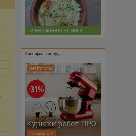
Топено сирење на мој начин
Специјална понуда
е