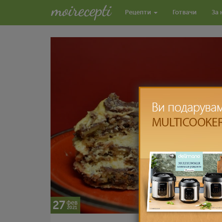
Рецепти
Готвачи
За 
27
фев
2021