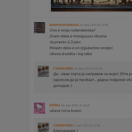
katerinanaskova
28 фев 2021 @ 17:08
Ova e tvoja rodendenska?
Znam deka e mnoguuuu vkusna
Ja pravev 2,3 pati
Mislam deka e vo izgubenite recepti
Ubava izvedba i kaj tebe
Ceslaroska
28 фев 2021 @ 18:19
Да , оваа торта ја направив за мојот 29ти 
однесов да ја пробаат , дадоа пофални зб
допадна :)
eli4ka
28 фев 2021 @ 18:26
ubava torta bravo
Ceslaroska
1 мар 2021 @ 11:39
Благодарам :)