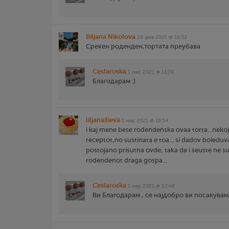
Biljana Nikolova
28 фев 2021 @ 18:32
Среќен роденден,тортата преубава
Ceslaroska
1 мар 2021 @ 11:39
Благодарам :)
liljanailieva
1 мар 2021 @ 18:54
i kaj mene bese rodendenska ovaa torta...nekoj
receptot,no sustinata e toa... si dadov boled
postojano prisutna ovde, taka da i seuste ne su
rodendenot draga gospa...
Ceslaroska
1 мар 2021 @ 22:48
Ви Благодарам , се најдобро ви посакувам