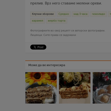
прелив. Врз него ставаме мелени ореви.
Клучни зборови
Средно
над 3 часа
чоколадо
карамел
жербо торта
Фотографиите во овој рецепт се авторски фотографии.
Лиценца: Сите права се задржани
Може да ве интересира