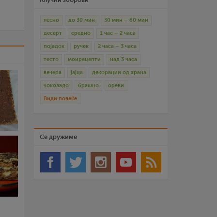
лесно
до 30 мин
30 мин – 60 мин
десерт
средно
1 час – 2 часа
појадок
ручек
2 часа – 3 часа
тесто
моирецепти
над 3 часа
вечера
јајца
декорации од храна
чоколадо
брашно
ореви
Види повеќе
Се дружиме