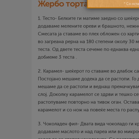
Жербо торта
1. Тесто- Белките ги матиме заедно со шеќеро
додаваме мелените ореви и брашното, нежн
Смесата ја ставаме во плех обложен со харт
во загреана рерна на 180 степени околу 30 
теста. Од двете теста сечеме по еднаква една
добиеме 3 теста .
2. Карамел- шеќерот го ставаме во длабок са
Постојано мешаме додека да се растопи. Го 
мешаме да се растопи и веднаш премачкувам
слој. Доколку карамелот се здрви и тешко се
растопуваме повторно на тивок оган. Остава
карамелот и со нож на повеќе места го расп
3. Чоколаден фил- Двата вида чоколадо ги к
додаваме маслото и над пареа или во микро