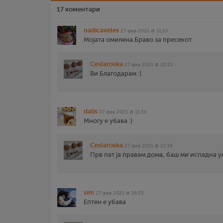
17 коментари
nadicaveles
27 фев 2021 @ 11:10
Мојата омилена.Браво за пресекот.
Ceslaroska
27 фев 2021 @ 22:15
Ви Благодарам :)
dalis
27 фев 2021 @ 11:39
Многу е убава :)
Ceslaroska
27 фев 2021 @ 22:16
Прв пат ја правам дома, баш ми испадна у
sim
27 фев 2021 @ 16:35
Ептен е убава