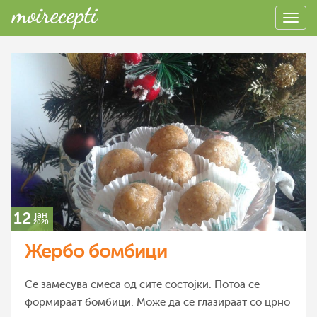
12
јан
2020
Жербо бомбици
Се замесува смеса од сите состојки. Потоа се
формираат бомбици. Може да се глазираат со црно