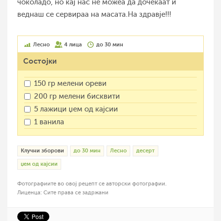
чоколадо, но кај нас не можеа да дочекаат и
веднаш се сервираа на масата.На здравје!!!
Лесно
4 лица
до 30 мин
Состојки
150 гр мелени ореви
200 гр мелени бисквити
5 лажици џем од кајсии
1 ванила
Клучни зборови
до 30 мин
Лесно
десерт
џем од кајсии
Фотографиите во овој рецепт се авторски фотографии.
Лиценца: Сите права се задржани