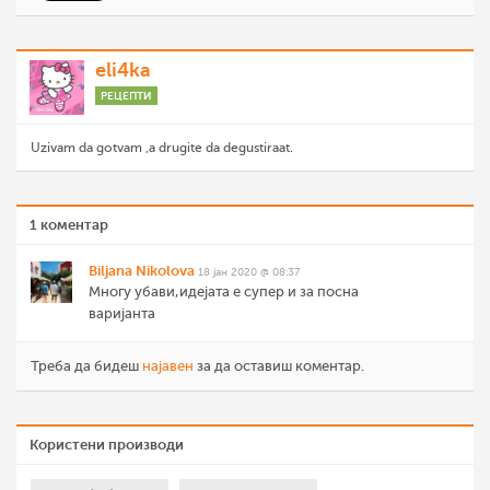
eli4ka
РЕЦЕПТИ
Uzivam da gotvam ,a drugite da degustiraat.
1 коментар
Biljana Nikolova
18 јан 2020 @ 08:37
Многу убави,идејата е супер и за посна
варијанта
Треба да бидеш
најавен
за да оставиш коментар.
Користени производи