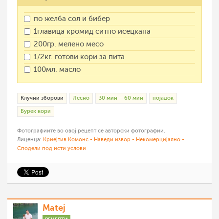
по желба сол и бибер
1главица кромид ситно исецкана
200гр. мелено месо
1/2кг. готови кори за пита
100мл. масло
Клучни зборови
Лесно
30 мин – 60 мин
појадок
Бурек кори
Фотографиите во овој рецепт се авторски фотографии.
Лиценца:
Криејтив Комонс - Наведи извор - Некомерцијално -
Сподели под исти услови
Matej