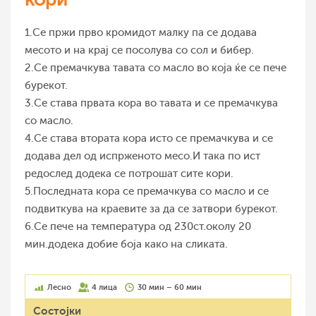
1.Се пржи прво кромидот малку па се додава
месото и на крај се посолува со сол и бибер.
2.Се премачкува тавата со масло во која ќе се пече
бурекот.
3.Се става првата кора во тавата и се премачкува
со масло.
4.Се става втората кора исто се премачкува и се
додава дел од испрженото месо.И така по ист
редослед додека се потрошат сите кори.
5.Последната кора се премачкува со масло и се
подвиткува на краевите за да се затвори бурекот.
6.Се пече на температура од 230ст.околу 20
мин.додека добие боја како на сликата.
Лесно
4 лица
30 мин – 60 мин
Состојки