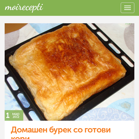
1
мар
2012
Домашен бурек со готови
кори