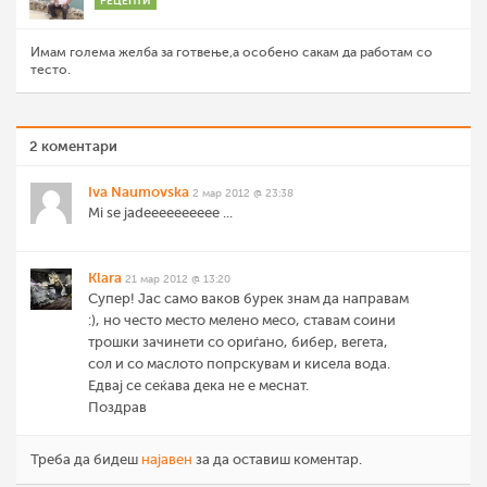
РЕЦЕПТИ
Имам голема желба за готвење,а особено сакам да работам со
тесто.
2 коментари
Iva Naumovska
2 мар 2012 @ 23:38
Mi se jadeeeeeeeeee ...
Klara
21 мар 2012 @ 13:20
Супер! Jас само ваков бурек знам да направам
:), но често место мелено месо, ставам соини
трошки зачинети со ориѓано, бибер, вегета,
сол и со маслото попрскувам и кисела вода.
Едвај се сеќава дека не е меснат.
Поздрав
Треба да бидеш
најавен
за да оставиш коментар.