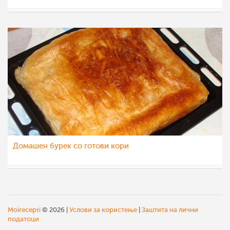
Matej
1 мар 2012
Домашен бурек со готови кори
Matej
1 мар 2012
Moirecepti
© 2026 |
Услови за користење
|
Заштита на лични
податоци