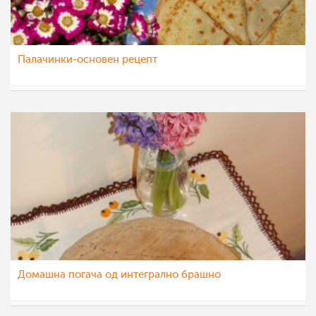
Палачинки-основен рецепт
Matej
26 мар 2012
Домашна погача од интегрално брашно
Matej
25 мар 2012