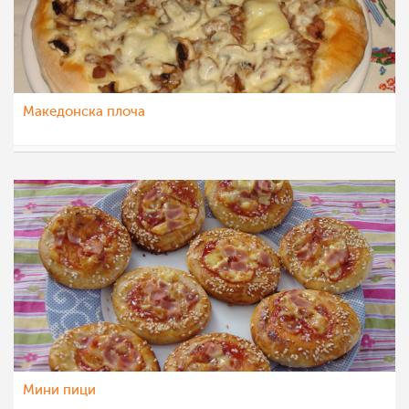
Македонска плоча
Matej
2 мар 2012
Мини пици