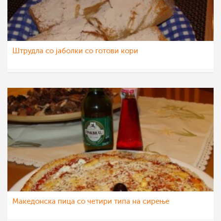
Штрудла со јаболки со готови кори
Matej
6 мар 2012
Македонска пица со четири типа на сирење