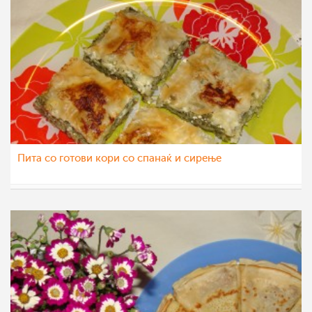
Пита со готови кори со спанаќ и сирење
Matej
31 мар 2012