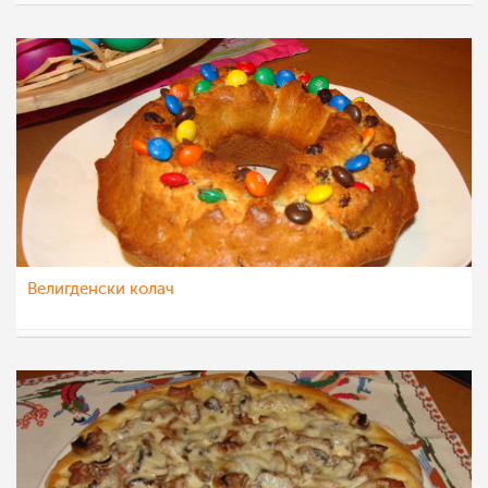
Matej
5 мар 2012
Велигденски колач
Matej
3 мар 2012