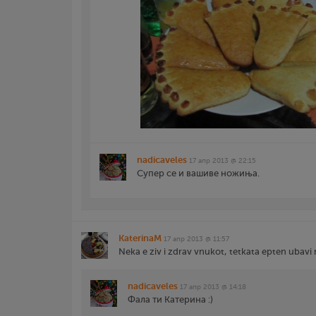
nadicaveles
17 апр 2013 @ 22:15
Супер се и вашиве ножиња.
KaterinaM
17 апр 2013 @ 11:57
Neka e ziv i zdrav vnukot, tetkata epten ubavi 
nadicaveles
17 апр 2013 @ 14:18
Фала ти Катерина :)