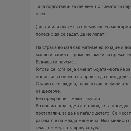
Така подготвени за печење, ножињата ги на
плех.
(тавата или плехот го премачкав со маргарин
полесно да се вадат, да не лепат )
На страна во мал сад матиме едно јајце и д
масло и ванила. Промешуваме и ги премачк
Веднаш ги печеме .
Готови се кога ќе ја сменат бојата--кога ќе 
попрскав со шеќер во прав за да впие додека
Откако се изладија, ги завиткав во фолија за
на шеќерче.
Беа прекрасни... меки...вкусни....
Во нашиот крај адетот е таков, кога проодува
постапалки, за да не паѓало детето. Се меса
раѓала т. е на млада месечина. Има милион 
тема, но мојата завршува тука... .....