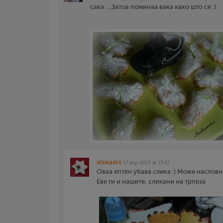
сака ....Затоа поминаа вака како што се :)
alexaars
17 апр 2013 @ 17:47
Оваа ептен убава слика :) Може насловн
Еве ги и нашите, сликани на трпеза