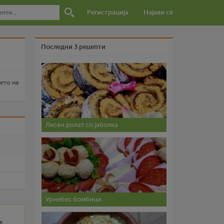
Регистрација
Најави се
Последни 3 рецепти
њето на
Лесен ролат со јаболка
и
Урнебес бомбици
е