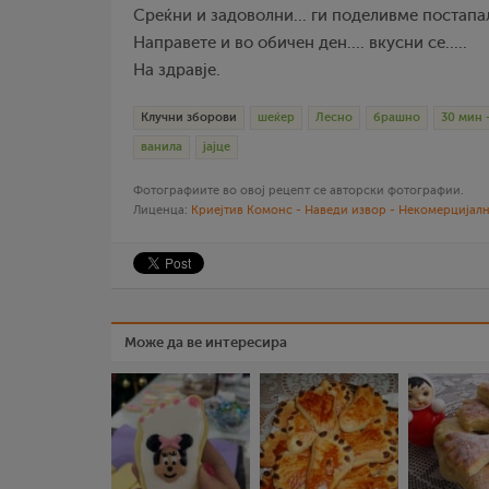
Среќни и задоволни... ги поделивме постапал
Направете и во обичен ден.... вкусни се.....
На здравје.
Клучни зборови
шеќер
Лесно
брашно
30 мин 
ванила
јајце
Фотографиите во овој рецепт се авторски фотографии.
Лиценца:
Криејтив Комонс - Наведи извор - Некомерцијалн
Може да ве интересира