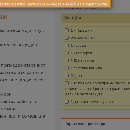
модлата лица
30 мин – 60 мин
ки
Состојки
палките за мојот внук
1 кг брашно
250 мл млеко
 затоа се потрудив
1 квасец
150 гр зејтин
100 гр шеќер
в претходно стасаниот
1 паковка ванила
 млекото и маслото, и
2 јајца
ото ви е тврдичко се
100 гр вода по потреба..околу 1
зависи какво е брашното дали е ме
дмори.
дали се расплеснува
тово за работа. Го
1 јајце за премачкување
 не мора.
ден прст и со модлата
Користени производи