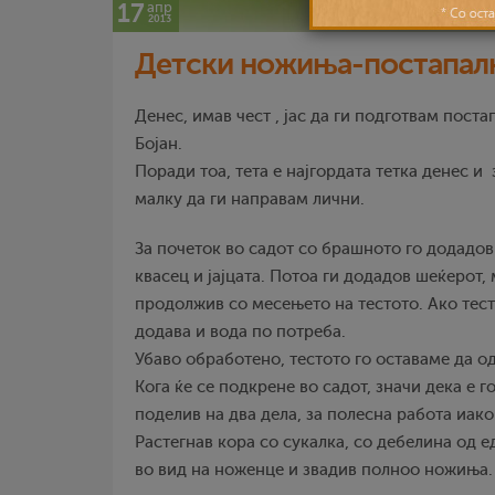
17
апр
2013
Детски ножиња-постапал
Денес, имав чест , јас да ги подготвам поста
Бојан.
Поради тоа, тета е најгордата тетка денес и
малку да ги направам лични.
За почеток во садот со брашното го додадо
квасец и јајцата. Потоа ги додадов шеќерот,
продолжив со месењето на тестото. Ако тест
додава и вода по потреба.
Убаво обработено, тестото го оставаме да о
Кога ќе се подкрене во садот, значи дека е го
поделив на два дела, за полесна работа иако
Растегнав кора со сукалка, со дебелина од е
во вид на ноженце и звадив полноо ножиња.