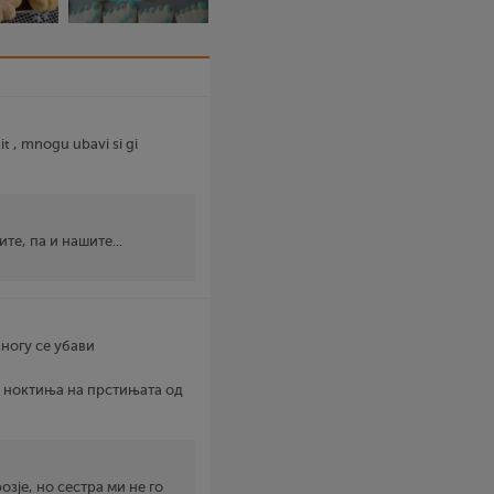
it , mnogu ubavi si gi
те, па и нашите...
Многу се убави
е ноктиња на прстињата од
озје, но сестра ми не го