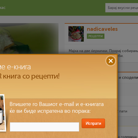
нас
nadicaveles
РЕЦЕПТИ
Мајка на две ќеркички. Покрај собира
салфети,готвењето ми е хоби.
Биди вистински пријател и сподел
Омилен
Испечати го рецептот
Рецептот е прочитан
67,932
пати
Лесно
40 може и повеќе, зависи која големина 