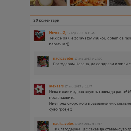
20 коментари
NevenaGj
17 апр 2013 @ 11:35
Tetkice,da ti e zdrav i ziv vnukot, golem da rast
napravila :))
nadicaveles
17 апр 2013 @ 14:09
Благодарам Невена, да се здрави и живи си
alexaars
17 апр 2013 @ 11:47
Нека е жив и здрав внукот, голем да расте! 
постапалките.
Ние пред скоро кога правевеме им стававм
суво грозје :)
nadicaveles
17 апр 2013 @ 14:17
Ти благодарам , јас сакав да ставам суво гр