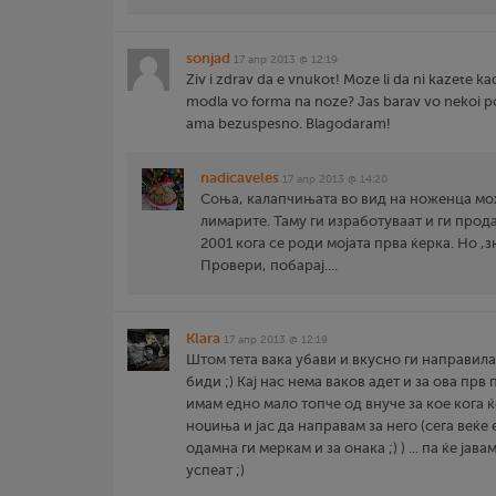
sonjad
17 апр 2013 @ 12:19
Ziv i zdrav da e vnukot! Moze li da ni kazete
modla vo forma na noze? Jas barav vo nekoi p
ama bezuspesno. Blagodaram!
nadicaveles
17 апр 2013 @ 14:20
Соња, калапчињата во вид на ноженца мож
лимарите. Таму ги изработуваат и ги прода
2001 кога се роди мојата прва ќерка. Но ,з
Провери, побарај....
Klara
17 апр 2013 @ 12:19
Штом тета вака убави и вкусно ги направила
биди ;) Кај нас нема ваков адет и за ова прв 
имам едно мало топче од внуче за кое кога 
ноџиња и јас да направам за него (сега веќе
одамна ги меркам и за онака ;) ) ... па ќе јав
успеат ;)