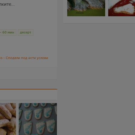
ките...
– 60 мин
десерт
о - Сподели под исти услови