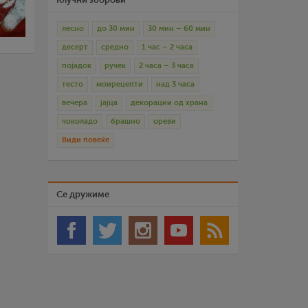
лесно
до 30 мин
30 мин – 60 мин
десерт
средно
1 час – 2 часа
појадок
ручек
2 часа – 3 часа
тесто
моирецепти
над 3 часа
вечера
јајца
декорации од храна
чоколадо
брашно
ореви
Види повеќе
Се дружиме