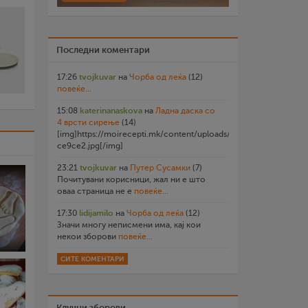
Последни коментари
17:26
tvojkuvar
на
Чорба од леќа
(12)
повеќе...
15:08
katerinanaskova
на
Ладна даска со
4 врсти сирење
(14)
[img]https://moirecepti.mk/content/uploads/2026/07/20260719
ce9ce2.jpg[/img]
23:21
tvojkuvar
на
Путер Сусамки
(7)
Почитувани корисници, жал ни е што
оваа страница не е
повеќе...
17:30
lidijamilo
на
Чорба од леќа
(12)
Значи многу неписмени има, кај кои
некои зборови
повеќе...
СИТЕ КОМЕНТАРИ
Клучни зборови