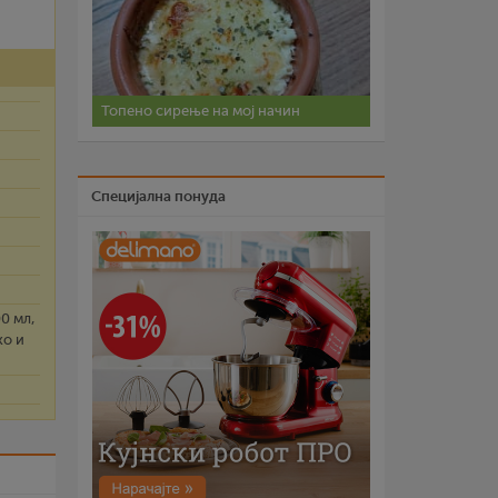
Топено сирење на мој начин
Специјална понуда
00 мл,
ко и