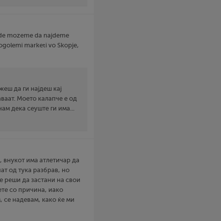
 kade mozeme da najdeme
ogolemi marketi vo Skopje,
еш да ги најдеш кај
ваат. Моето калапче е од
нам дека сеуште ги има...
, внукот има атлетичар да
пат од тука разбрав, но
ќе реши да застани на свои
 ете со причина, иако
ам, се надевам, како ќе ми