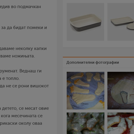
редив во подмачкан
 за да бидат помеки и
одаваме неколку капки
уваме ножињата.
Дополнителни фотографии
заруменат. Веднаш ги
 е топло.
 да не се рони вишокот
 детето, се месат овие
т кога месечината се
прикаски околу оваа