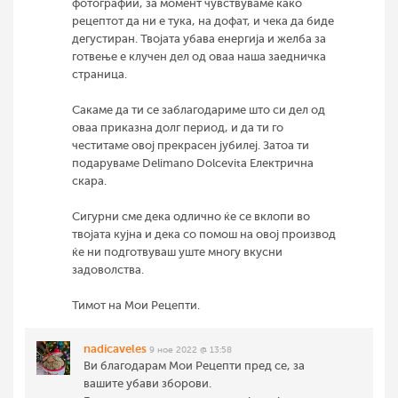
фотографии, за момент чувствуваме како
рецептот да ни е тука, на дофат, и чека да биде
дегустиран. Твојата убава енергија и желба за
готвење е клучен дел од оваа наша заедничка
страница.
Сакаме да ти се заблагодариме што си дел од
оваа приказна долг период, и да ти го
честитаме овој прекрасен јубилеј. Затоа ти
подаруваме Delimano Dolcevita Електрична
скара.
Сигурни сме дека одлично ќе се вклопи во
твојата кујна и дека со помош на овој производ
ќе ни подготвуваш уште многу вкусни
задоволства.
Тимот на Мои Рецепти.
nadicaveles
9 ное 2022 @ 13:58
Ви благодарам Мои Рецепти пред се, за
вашите убави зборови.