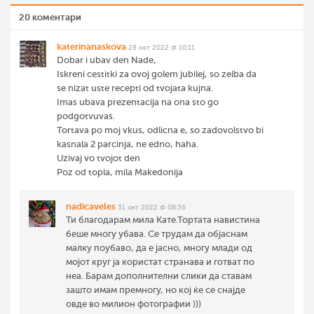
20 коментари
katerinanaskova
28 окт 2022 @ 10:11
Dobar i ubav den Nade,
Iskreni cestitki za ovoj golem jubilej, so zelba da
se nizat uste recepti od tvojata kujna.
Imas ubava prezentacija na ona sto go
podgotvuvas.
Tortava po moj vkus, odlicna e, so zadovolstvo bi
kasnala 2 parcinja, ne edno, haha.
Uzivaj vo tvojot den
Poz od topla, mila Makedonija
nadicaveles
31 окт 2022 @ 08:36
Ти благодарам мила Кате.Тортата навистина
беше многу убава. Се трудам да објаснам
малку поубаво, да е јасно, многу млади од
мојот круг ја користат странава и готват по
неа. Барам дополнителни слики да ставам
зашто имам премногу, но кој ќе се снајде
овде во милион фотографии )))