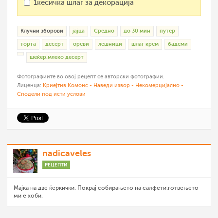
1кесичка шлаг за декорација
Клучни зборови
јајца
Средно
до 30 мин
путер
торта
десерт
ореви
лешници
шлаг крем
бадеми
шеќер.млеко десерт
Фотографиите во овој рецепт се авторски фотографии.
Лиценца:
Криејтив Комонс - Наведи извор - Некомерцијално -
Сподели под исти услови
nadicaveles
РЕЦЕПТИ
Мајка на две ќеркички. Покрај собирањето на салфети,готвењето
ми е хоби.