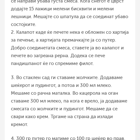
се направи убава густа смеса. Кога снегот е цврст
додајте 15 лажици мелени бисквити и мелени
лешници. Мешајте со шпатула да се соединат убаво
состојките.
2. Калапот каде ќе печете нека е обложен со хартија
за печење, а хартијата премачкајте ја со путер.
Добро соединетата смеса, ставете ја во калапот и
печете во загреана рерна. Додека се пече
пандишпанот ќе го спремиме филот.
3. Во стаклен сад ги ставаме жолчките. Додаваме
шеќерот и пудингот, а потоа и 300 мл млеко.
Мешаме со рачна маталка. Во кацерола на оган
ставаме 300 мл млеко, па кога е врело, ја додаваме
смесата со жолчките и пудингот. Мешаме да се
свари како крем. Тргаме на страна да излади
кремот.
4. 300 гр путер го матиме со 100 гр шеќер во прав,