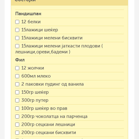
Пандишпан
12 белки
15лажици шеќер
15лажици мелени бисквити
15лажици мелени јаткасти плодови (
лешници,ореви,бадеми )
Фил
12 жолчки
600мл млеко
2 паковки пудинг од ванила
150гр шеќер
300гр путер
100гр шеќер во прав
200гр чоколатца на парченца
200гр сецкани лешници
200гр сецкани бисквити