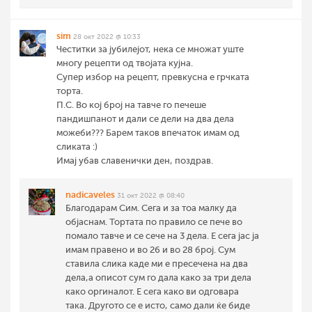
sim
28 окт 2022 @ 10:33
Честитки за јубилејот, нека се множат уште
многу рецепти од твојата кујна.
Супер избор на рецепт, превкусна е грчката
торта.
П.С. Во кој број на тавче го печеше
пандишпанот и дали се дели на два дела
можеби??? Барем таков впечаток имам од
сликата :)
Имај убав славенички ден, поздрав.
nadicaveles
31 окт 2022 @ 08:40
Благодарам Сим. Сега и за тоа малку да
објаснам. Тортата по правило се пече во
помало тавче и се сече на 3 дела. Е сега јас ја
имам правено и во 26 и во 28 број. Сум
ставила слика каде ми е пресечена на два
дела,а описот сум го дала како за три дела
како оргиналот. Е сега како ви одговара
така. Другото се е исто, само дали ќе биде