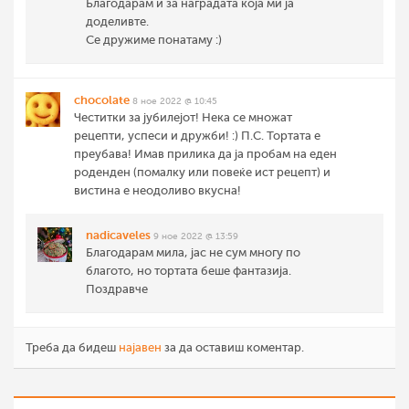
Благодарам и за наградата која ми ја
доделивте.
Се дружиме понатаму :)
chocolate
8 ное 2022 @ 10:45
Честитки за јубилејот! Нека се множат
рецепти, успеси и дружби! :) П.С. Тортата е
преубава! Имав прилика да ја пробам на еден
роденден (помалку или повеќе ист рецепт) и
вистина е неодоливо вкусна!
nadicaveles
9 ное 2022 @ 13:59
Благодарам мила, јас не сум многу по
благото, но тортата беше фантазија.
Поздравче
Треба да бидеш
најавен
за да оставиш коментар.