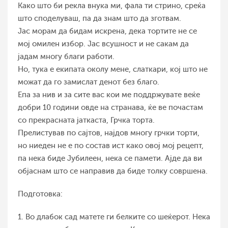
Како што би рекла внука ми, фала ти стрино, среќа
што споделуваш, па да знам што да зготвам.
Јас морам да бидам искрена, дека тортите не се
мој омилен избор. Јас всушност и не сакам да
јадам многу благи работи.
Но, тука е екипата околу мене, слаткари, кој што не
можат да го замислат денот без благо.
Епа за нив и за сите вас кои ме поддржувате веќе
добри 10 години овде на странава, ќе ве почастам
со прекрасната јаткаста, Грчка торта.
Прелистував по сајтов, најдов многу грчки торти,
но ниеден не е по состав ист како овој мој рецепт,
па нека биде Јубилеен, нека се памети. Ајде да ви
објаснам што се направив да биде толку совршена.
Подготовка:
1. Во длабок сад матете ги белките со шеќерот. Нека