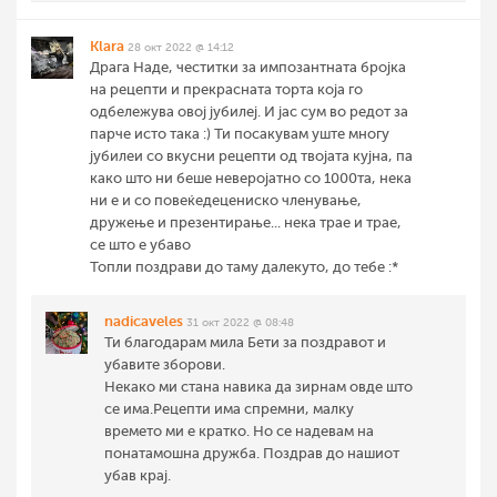
Klara
28 окт 2022 @ 14:12
Драга Наде, честитки за импозантната бројка
на рецепти и прекрасната торта која го
одбележува овој јубилеј. И јас сум во редот за
парче исто така :) Ти посакувам уште многу
јубилеи со вкусни рецепти од твојата кујна, па
како што ни беше неверојатно со 1000та, нека
ни е и со повеќедецениско членување,
дружење и презентирање... нека трае и трае,
се што е убаво
Топли поздрави до таму далекуто, до тебе :*
nadicaveles
31 окт 2022 @ 08:48
Ти благодарам мила Бети за поздравот и
убавите зборови.
Некако ми стана навика да зирнам овде што
се има.Рецепти има спремни, малку
времето ми е кратко. Но се надевам на
понатамошна дружба. Поздрав до нашиот
убав крај.