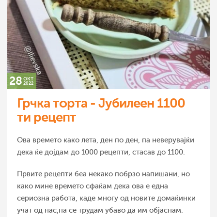
28
окт
2022
Грчка торта - Јубилеен 1100
ти рецепт
Ова времето како лета, ден по ден, па неверувајќи
дека ќе дојдам до 1000 рецепти, стасав до 1100.
Првите рецепти беа некако побрзо напишани, но
како мине времето сфаќам дека ова е една
сериозна работа, каде многу од новите домаќинки
учат од нас,па се трудам убаво да им објаснам.