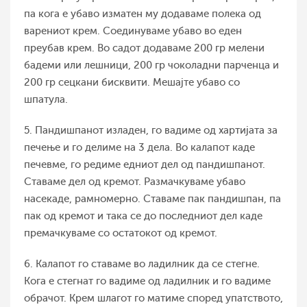
па кога е убаво изматен му додаваме полека од
варениот крем. Соединуваме убаво во еден
преубав крем. Во садот додаваме 200 гр мелени
бадеми или лешници, 200 гр чоколадни парченца и
200 гр сецкани бисквити. Мешајте убаво со
шпатула.
5. Пандишпанот изладен, го вадиме од хартијата за
печење и го делиме на 3 дела. Во калапот каде
печевме, го редиме едниот дел од пандишпанот.
Ставаме дел од кремот. Размачкуваме убаво
насекаде, рамномерно. Ставаме пак пандишпан, па
пак од кремот и така се до последниот дел каде
премачкуваме со остатокот од кремот.
6. Калапот го ставаме во ладилник да се стегне.
Кога е стегнат го вадиме од ладилник и го вадиме
обрачот. Крем шлагот го матиме според упатството,