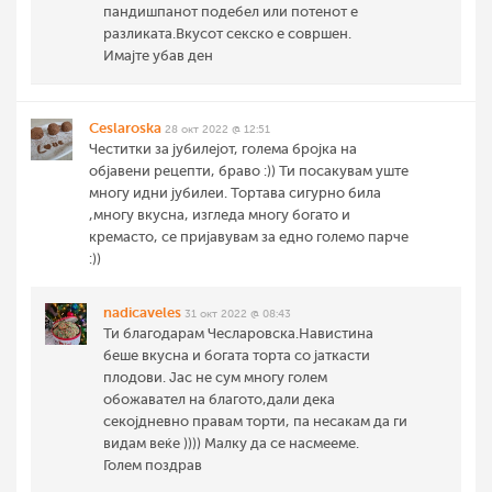
пандишпанот подебел или потенот е
разликата.Вкусот секско е совршен.
Имајте убав ден
Ceslaroska
28 окт 2022 @ 12:51
Честитки за јубилејот, голема бројка на
објавени рецепти, браво :)) Ти посакувам уште
многу идни јубилеи. Тортава сигурно била
,многу вкусна, изгледа многу богато и
кремасто, се пријавувам за едно големо парче
:))
nadicaveles
31 окт 2022 @ 08:43
Ти благодарам Чесларовска.Навистина
беше вкусна и богата торта со јаткасти
плодови. Јас не сум многу голем
обожавател на благото,дали дека
секојдневно правам торти, па несакам да ги
видам веќе )))) Малку да се насмееме.
Голем поздрав