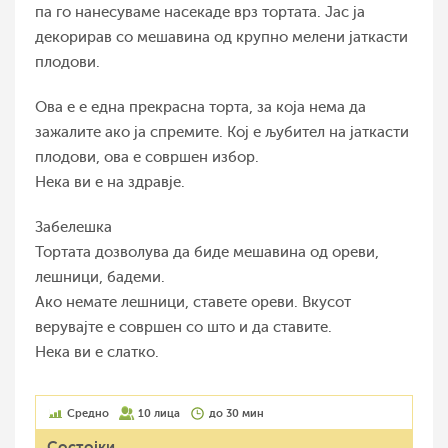
па го нанесуваме насекаде врз тортата. Јас ја
декорирав со мешавина од крупно мелени јаткасти
плодови.
Ова е е една прекрасна торта, за која нема да
зажалите ако ја спремите. Кој е љубител на јаткасти
плодови, ова е совршен избор.
Нека ви е на здравје.
Забелешка
Тортата дозволува да биде мешавина од ореви,
лешници, бадеми.
Ако немате лешници, ставете ореви. Вкусот
верувајте е совршен со што и да ставите.
Нека ви е слатко.
Средно
10 лица
до 30 мин
Состојки