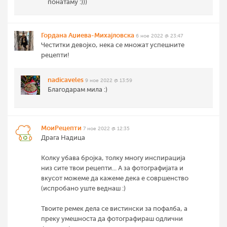
понатаму :)))
Гордана Аџиева-Михајловска
6 ное 2022 @ 23:47
Честитки девојко, нека се множат успешните
рецепти!
nadicaveles
9 ное 2022 @ 13:59
Благодарам мила :)
МоиРецепти
7 ное 2022 @ 12:35
Драга Надица
Колку убава бројка, толку многу инспирација
низ сите твои рецепти... А за фотографијата и
вкусот можеме да кажеме дека е совршенство
(испробано уште веднаш :)
Твоите ремек дела се вистински за пофалба, а
преку умешноста да фотографираш одлични