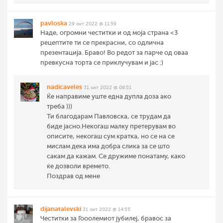
pavloska
29 окт 2022 @ 11:59
Наде, огромни честитки и од моја страна <3
рецептите ти се прекрасни, со одлична
презентација. Браво! Во редот за парче од оваа
превкусна торта се приклучувам и јас :)
nadicaveles
31 окт 2022 @ 08:51
Ќе направиме уште една дупла доза ако
треба )))
Ти благодарам Павловска, се трудам да
биде јасно.Некогаш малку претерувам во
описите, некогаш сум кратка, но се на се
мислам дека има добра слика за се што
сакам да кажам. Се дружиме понатаму, како
ќе дозволи времето.
Поздрав од мене
dijanatalevski
31 окт 2022 @ 14:55
Честитки за Гооолемиот јубилеј, бравос за