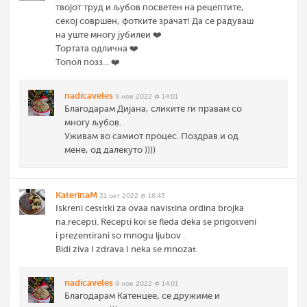
твојот труд и љубов посветен на рецептите,
секој совршен, фотките зрачат! Да се радуваш
на уште многу јубилеи ❤️
Тортата одлична ❤️
Топол позз... ❤️
nadicaveles
9 ное 2022 @ 14:01
Благодарам Дијана, сликите ги правам со
многу љубов.
Уживам во самиот процес. Поздрав и од
мене, од далекуто ))))
KaterinaM
31 окт 2022 @ 16:43
Iskreni cestitki za ovaa navistina ordina brojka
na.recepti. Recepti koi se fleda deka se prigotveni
i prezentirani so mnogu ljubov .
Bidi ziva I zdrava I neka se mnozat.
nadicaveles
9 ное 2022 @ 14:01
Благодарам Катенцее, се дружиме и