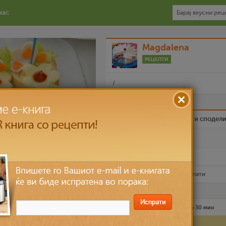
нас
Magdalena
РЕЦЕПТИ
/
Биди вистински пријател и сподел
Омилен
Испечати го рецептот
Рецептот е прочитан
4,743
пати
Лесно
4 лица
до 30 мин
Состојки