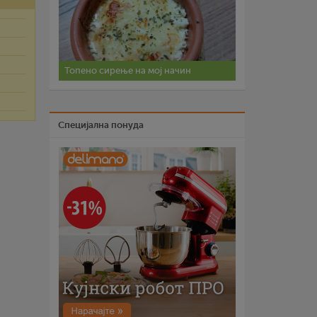
Топено сирење на мој начин
Специјална понуда