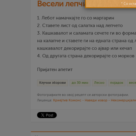
Весели лепчиња
1. Лебот намачкајте го со маргарин
2. Ставете лист од салатка над лепчето
3. Кашкавалот и саламата сечете ги во форм
на калапче и ставете ги на едната страна од 
кашкавалот декорирајте со ајвар или кечап
4. Од другата страна декорирајте со морков
Пријатен апетит
Клучни зборови
до 30 мин
Лесно
појадок
вес
Фотографиите во овој рецепт се авторски фотографии.
Лиценца:
Криејтив Комонс - Наведи извор - Некомерцијалн