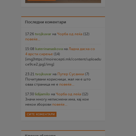
Последни коментари
17:26
tvojkuvar
на
Чорба од леќа
(12)
повеќе...
15:08
katerinanaskova
на
Ладна даска со
4 врсти сирење
(14)
[img]https://moirecepti.mk/content/uploads/2026/07/20260719
ce9ce2.jpg[/img]
23:21
tvojkuvar
на
Путер Сусамки
(7)
Почитувани корисници, жал ни е што
оваа страница не е
повеќе...
17:30
lidijamilo
на
Чорба од леќа
(12)
Значи многу неписмени има, кај кои
некои зборови
повеќе...
СИТЕ КОМЕНТАРИ
Клучни зборови