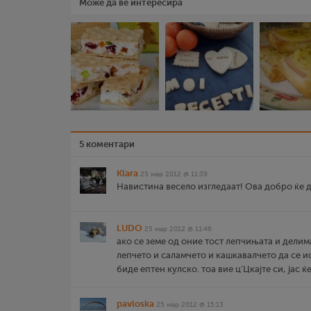
Може да ве интересира
5 коментари
Klara
25 мар 2012 @ 11:39
Навистина весело изгледаат! Ова добро ќе дој
LUDO
25 мар 2012 @ 11:46
ако се земе од оние тост лепчињата и дели
лепчето и саламчето и кашкавалчето да се и
биде ептен кулско. тоа вие ц'Цкајте си, јас ќе си
pavloska
25 мар 2012 @ 15:13