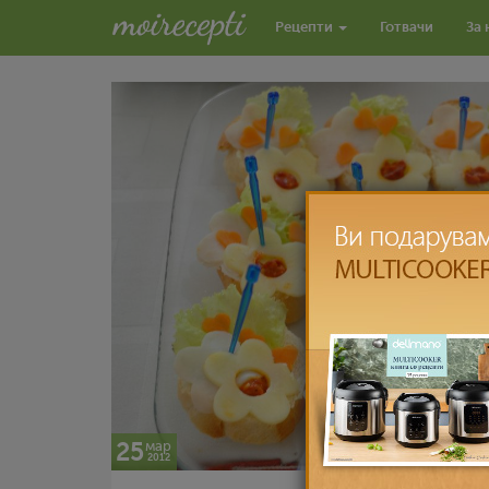
Рецепти
Готвачи
За 
25
мар
2012