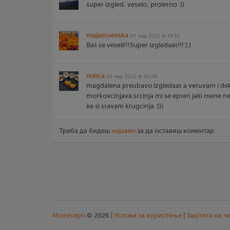
super izgled, veselo, proletno :))
majastoevska
25 мар 2012 @ 16:51
Bas se veseli!!!Super izgledaat!!!:):)
milica
26 мар 2012 @ 02:09
magdalena preubavo izgledaat a veruvam i dek
morkovcinjava srcinja mi se epten jaki mene n
ke si stavam krugcinja :)))
Треба да бидеш
најавен
за да оставиш коментар.
Moirecepti
© 2026 |
Услови за користење
|
Заштита на л