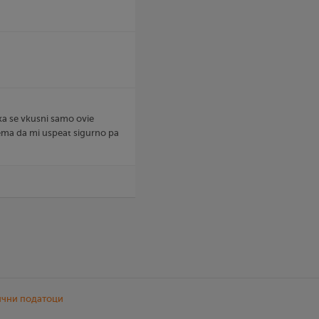
a se vkusni samo ovie
ema da mi uspeat sigurno pa
ични податоци