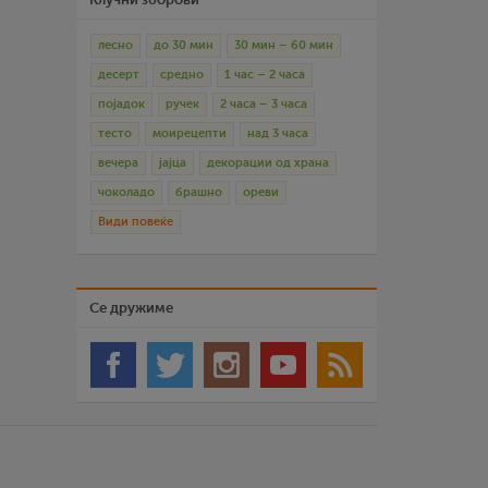
лесно
до 30 мин
30 мин – 60 мин
десерт
средно
1 час – 2 часа
појадок
ручек
2 часа – 3 часа
тесто
моирецепти
над 3 часа
вечера
јајца
декорации од храна
чоколадо
брашно
ореви
Види повеќе
Се дружиме