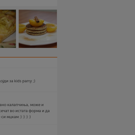
ди за kids party ;)
мано калапчиња, може и
сечат во истата форма и да
 мцкам :) :) :) :)