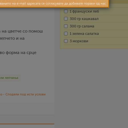
1 француски леб
300 гр кашкавал
300 гр салама
а на цветче со помош
1 зелена салатка
лепчето и на
3 моркови
 во форма на срце
ели лепчиња
о - Сподели под исти услови