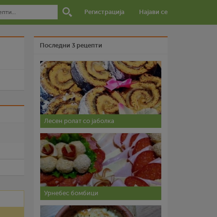
Регистрација
Најави се
Последни 3 рецепти
и
Лесен ролат со јаболка
Урнебес бомбици