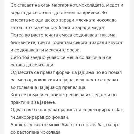
Се ставаат на оган маргаринот, чоколадата, медот и
водата да се стопат до степен на вриење. Во
смесата не оди шеќер заради млечната чоколада
затоа што таа е многу блага и заради медот.
Потоа во растопената смеса се додаваат плазма
бисквитите, тие ги користам секогаш заради вкусот
и се додаваат и мелените ореви.
Сето тоа заедно убаво се меша со лажича и се
остава да се излади.
Од месата се прават форми на јајциња но во помал
размер од кокошкините јајца, всушност се прават
во големина на јајца од препелица.
Кога се помали се поинетресни за изглед но и по
практични за јадење.
Одкако ќе се направат јајцињата се декорираат. Јас
ги декорирарав со фондан.
А доколку сакате може било што по желба , на пр.
со растопена чоколада.