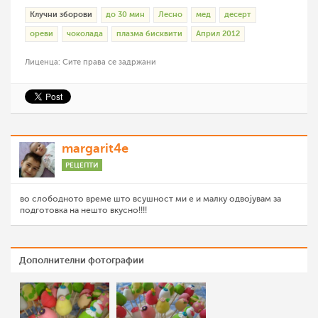
Клучни зборови
до 30 мин
Лесно
мед
десерт
ореви
чоколада
плазма бисквити
Април 2012
Лиценца: Сите права се задржани
margarit4e
РЕЦЕПТИ
во слободното време што всушност ми е и малку одвојувам за
подготовка на нешто вкусно!!!!
Дополнителни фотографии