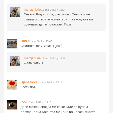
margarit4e
12 апр 2012 @ 12:17
Секако Лудо, со задоволство. Секогаш ме
смееш со твоите коментари, па заслужуваш
со нешто да те почастам. Позз
LiliN
12 апр 2012 @ 13:43
Cestitki!! Ubavi veseli jajca :)
margarit4e
12 апр 2012 @ 14:28
Фала ЛилиН..
liljanailieva
12 апр 2012 @ 15:12
Честитки,
tobi
12 апр 2012 @ 15:16
Дали може некој да ми каже каде да купам
прехранбена боја, таа ме кочи во креативноста