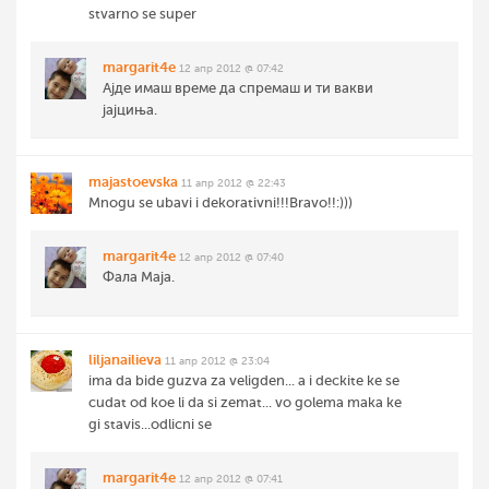
stvarno se super
margarit4e
12 апр 2012 @ 07:42
Ајде имаш време да спремаш и ти вакви
јајциња.
majastoevska
11 апр 2012 @ 22:43
Mnogu se ubavi i dekorativni!!!Bravo!!:)))
margarit4e
12 апр 2012 @ 07:40
Фала Маја.
liljanailieva
11 апр 2012 @ 23:04
ima da bide guzva za veligden... a i deckite ke se
cudat od koe li da si zemat... vo golema maka ke
gi stavis...odlicni se
margarit4e
12 апр 2012 @ 07:41