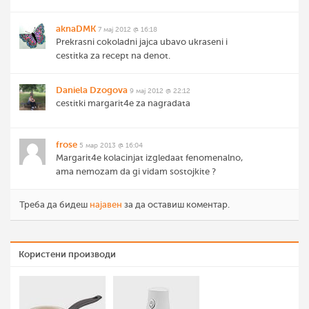
aknaDMK
7 мај 2012 @ 16:18
Prekrasni cokoladni jajca ubavo ukraseni i
cestitka za recept na denot.
Daniela Dzogova
9 мај 2012 @ 22:12
cestitki margarit4e za nagradata
frose
5 мар 2013 @ 16:04
Margarit4e kolacinjat izgledaat fenomenalno,
ama nemozam da gi vidam sostojkite ?
Треба да бидеш
најавен
за да оставиш коментар.
Користени производи