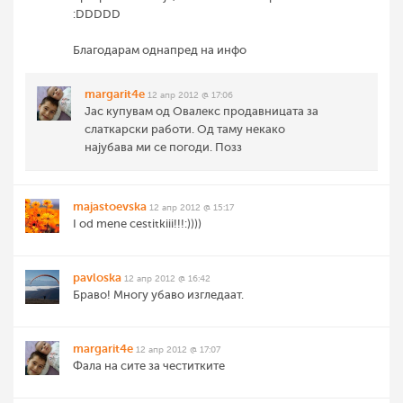
:DDDDD
Благодарам однапред на инфо
margarit4e
12 апр 2012 @ 17:06
Јас купувам од Овалекс продавницата за
слаткарски работи. Од таму некако
најубава ми се погоди. Позз
majastoevska
12 апр 2012 @ 15:17
I od mene cestitkiii!!!:))))
pavloska
12 апр 2012 @ 16:42
Браво! Многу убаво изгледаат.
margarit4e
12 апр 2012 @ 17:07
Фала на сите за честитките