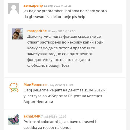
zemziperip
12 апр 2012 @ 18:25
jas najdov prehrambeni boi ama ne znam vo sto
da gi stavam za dekoriranje pls help
margarit4e
12 апр 2012 @ 19:50
Доколку мислиш за фондан смеса тие се
стваат растворени во неколку капки води
колку само да се потопи правот. И се
замесуваат заедно со подготвениот
фондан. Ако уште нешто не е јасно
слободно прашај. Позз
МоиРецепти
2 мај 2012 @ 11:59
Овој рецепт е Рецепт на денот за 11.04.2012 и
учествува во изборот за Рецепт на месецот
Април. Честитки
aknaDMK
7 мај 2012 @ 16:16
Prekrasni cokoladni jajca ubavo ukraseni i
cestitka za recept na denot