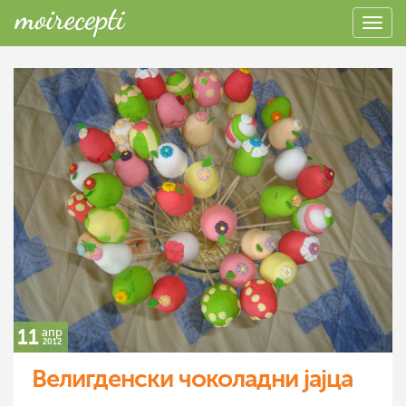
11
апр
2012
Велигденски чоколадни јајца