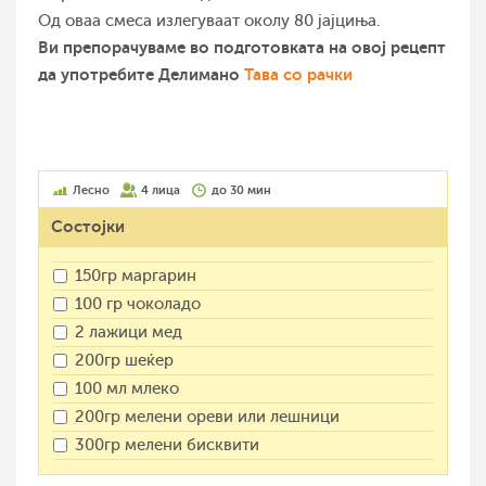
Од оваа смеса излегуваат околу 80 јајциња.
Ви препорачуваме во подготовката на овој рецепт
да употребите Делимано
Тава со рачки
Лесно
4 лица
до 30 мин
Состојки
150гр маргарин
100 гр чоколадо
2 лажици мед
200гр шеќер
100 мл млеко
200гр мелени ореви или лешници
300гр мелени бисквити