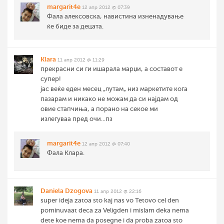
margarit4e
12 апр 2012 @ 07:39
Фала алексовска, навистина изненадување
ќе биде за децата.
Klara
11 апр 2012 @ 11:29
прекрасни си ги ишарала марџи, а составот е
супер!
јас веќе еден месец „лутам„ низ маркетите кога
пазарам и никако не можам да си најдам од
овие стапчиња, а порано на секое ми
излегуваа пред очи...пз
margarit4e
12 апр 2012 @ 07:40
Фала Клара.
Daniela Dzogova
11 апр 2012 @ 22:16
super ideja zatoa sto kaj nas vo Tetovo cel den
pominuvaat deca za Veligden i mislam deka nema
dete koe nema da posegne i da proba zatoa sto