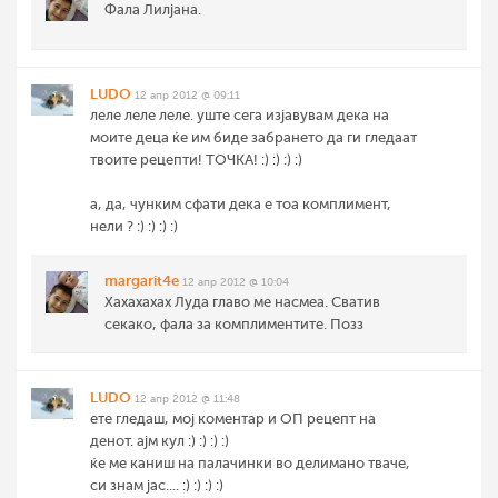
Фала Лилјана.
LUDO
12 апр 2012 @ 09:11
леле леле леле. уште сега изјавувам дека на
моите деца ќе им биде забрането да ги гледаат
твоите рецепти! ТОЧКА! :) :) :) :)
а, да, чунким сфати дека е тоа комплимент,
нели ? :) :) :) :)
margarit4e
12 апр 2012 @ 10:04
Хахахахах Луда главо ме насмеа. Сватив
секако, фала за комплиментите. Позз
LUDO
12 апр 2012 @ 11:48
ете гледаш, мој коментар и ОП рецепт на
денот. ајм кул :) :) :) :)
ќе ме каниш на палачинки во делимано тваче,
си знам јас.... :) :) :) :)