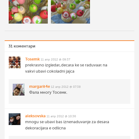
31 коментари
Tosemk
11 апр 2012 @ 09:37
prekrasno izgledat,decata ke se raduvaat na
vakvi ubavi cokoladni jajca
margarit4e
12 апр 2012 @ 07:38
Фала многу Тосемк.
aleksovska
11 апр 2012 @ 10:36
mnogu se ubavi bas iznenaduvanje za desata
dekoracijata e odlicna