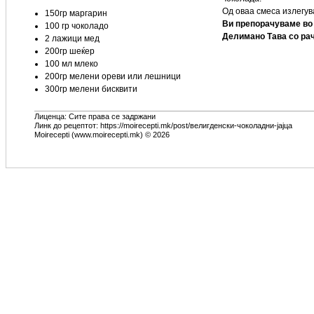
Од оваа смеса излегув
150гр маргарин
Ви препорачуваме во 
100 гр чоколадо
Делимано
Тава со ра
2 лажици мед
200гр шеќер
100 мл млеко
200гр мелени ореви или лешници
300гр мелени бисквити
Лиценца: Сите права се задржани
Линк до рецептот: https://moirecepti.mk/post/велигденски-чоколадни-јајца
Moirecepti (www.moirecepti.mk) © 2026