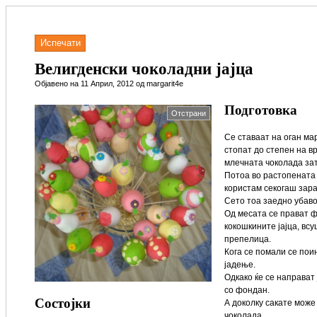
Испечати
Велигденски чоколадни јајца
Објавено на 11 Април, 2012 од margarit4e
Подготовка
Отстрани
Се ставаат на оган ма
стопат до степен на в
млечната чоколада зат
Потоа во растопената 
користам секогаш зара
Сето тоа заедно убаво
Од месата се прават ф
кокошкините јајца, всу
препелица.
Кога се помали се пои
јадење.
Одкако ќе се направат
со фондан.
Состојки
А доколку сакате може
чоколада.