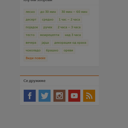
лесно
до 30 мин
30 мин – 60 мин
десерт
средно
1 час – 2 часа
појадок
ручек
2 часа – 3 часа
тесто
моирецепти
над 3 часа
вечера
јајца
декорации од храна
чоколадо
брашно
ореви
Види повеќе
Се дружиме