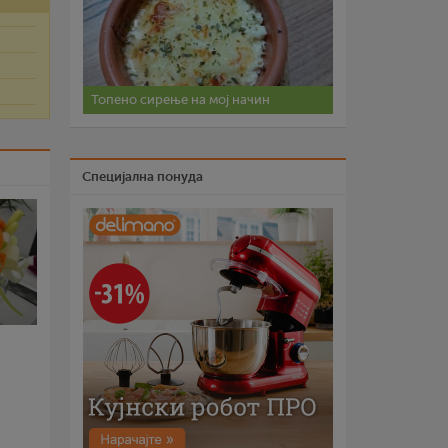
Топено сирење на мој начин
Специјална понуда