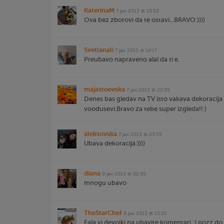
KaterinaM
7 јан 2013 @ 10:33
Ova bez zborovi da te ostavi...BRAVO:))))
Svetlanali
7 јан 2013 @ 14:17
Preubavo napraveno alal da ti e.
majastoevska
7 јан 2013 @ 22:05
Denes bas gledav na TV isto vakava dekoracija
voodusevi.Bravo za tebe super izgleda!!:)
aleksovska
7 јан 2013 @ 23:35
Ubava dekoracija:))))
diana
9 јан 2013 @ 02:30
mnogu ubavo
TheStarChef
9 јан 2013 @ 13:10
Fala vi devojki na ubavite komentari ;) pozz do 