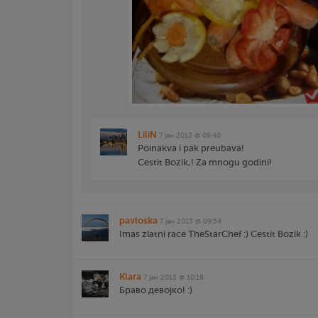
LiliN
7 јан 2013 @ 09:40
Poinakva i pak preubava!
Cestit Bozik,! Za mnogu godini!
pavloska
7 јан 2013 @ 09:54
Imas zlatni race TheStarChef :) Cestit Bozik :)
Klara
7 јан 2013 @ 10:18
Браво девојко! :)