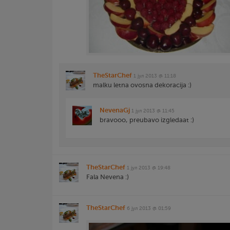
TheStarChef
1 јул 2013 @ 11:18
malku letna ovosna dekoracija :)
NevenaGj
1 јул 2013 @ 11:45
bravooo, preubavo izgledaat :)
TheStarChef
1 јул 2013 @ 19:48
Fala Nevena :)
TheStarChef
6 јул 2013 @ 01:59