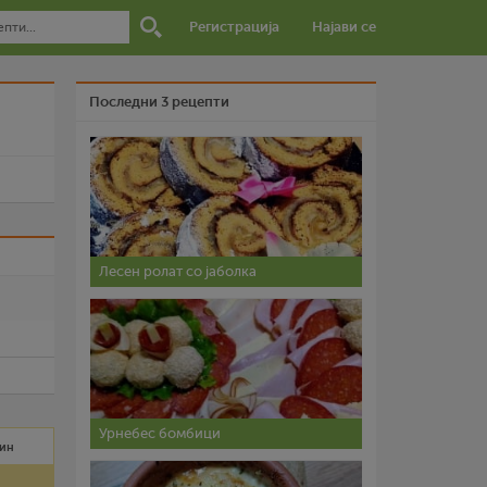
Регистрација
Најави се
Последни 3 рецепти
и
Лесен ролат со јаболка
Урнебес бомбици
мин