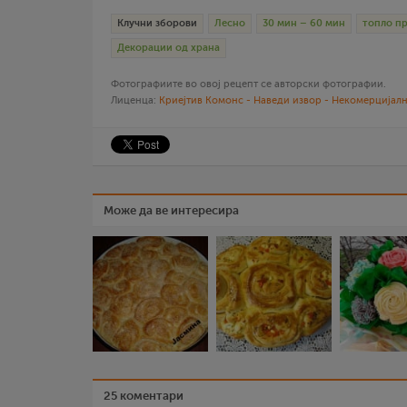
Клучни зборови
Лесно
30 мин – 60 мин
топло п
Декорации од храна
Фотографиите во овој рецепт се авторски фотографии.
Лиценца:
Криејтив Комонс - Наведи извор - Некомерцијалн
Може да ве интересира
25 коментари