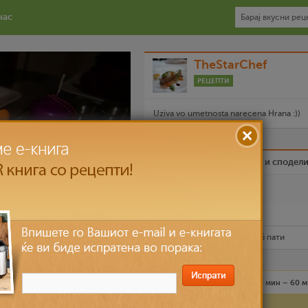
нас
TheStarChef
РЕЦЕПТИ
Uziva vo umetnosta narecena Hrana :))
Биди вистински пријател и сподел
Омилен
Испечати го рецептот
Рецептот е прочитан
10,956
пати
Лесно
4 лица
30 мин – 60 
Состојки