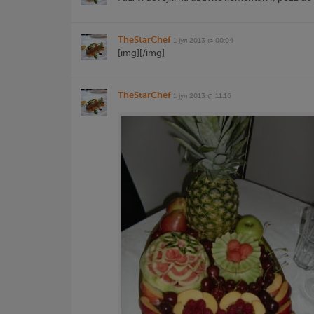
TheStarChef
1 јул 2013 @ 00:04
[img][/img]
TheStarChef
1 јул 2013 @ 11:16