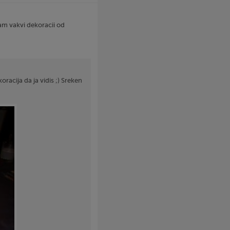
m vakvi dekoracii od
oracija da ja vidis ;) Sreken