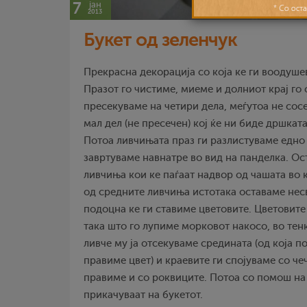
7
јан
2013
Букет од зеленчук
Прекрасна декорација со која ке ги воодуше
Празот го чистиме, миеме и долниот крај го 
пресекуваме на четири дела, меѓутоа не сосе
мал дел (не пресечен) кој ќе ни биде дршката
Потоа ливчињата праз ги разлистуваме едно 
завртуваме навнатре во вид на панделка. Ос
ливчиња кои ке паѓаат надвор од чашата во 
од средните ливчиња истотака оставаме нес
подоцна ке ги ставиме цветовите. Цветовите
така што го лупиме морковот накосо, во тен
ливче му ја отсекуваме средината (од која п
правиме цвет) и краевите ги спојуваме со че
правиме и со роквиците. Потоа со помош на
прикачуваат на букетот.