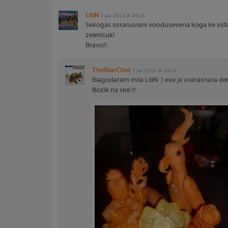
LiliN
7 јан 2013 @ 09:26
Sekogas ostanuvam voodusevena koga ke vida
zelencuk!
Bravo!!
TheStarChef
7 јан 2013 @ 09:29
Blagodaram mila LiliN :) eve ja vcerasnata dek
Bozik na site !!