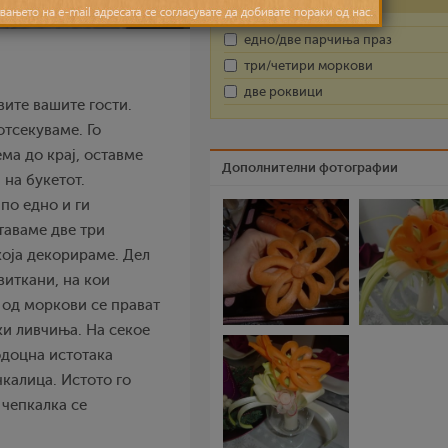
едно/две парчиња праз
три/четири моркови
две роквици
вите вашите гости.
отсекуваме. Го
ма до крај, оставме
Дополнителни фотографии
 на букетот.
по едно и ги
таваме две три
која декорираме. Дел
виткани, на кои
 од моркови се прават
ки ливчиња. На секое
одоцна истотака
чкалица. Истото го
 чепкалка се