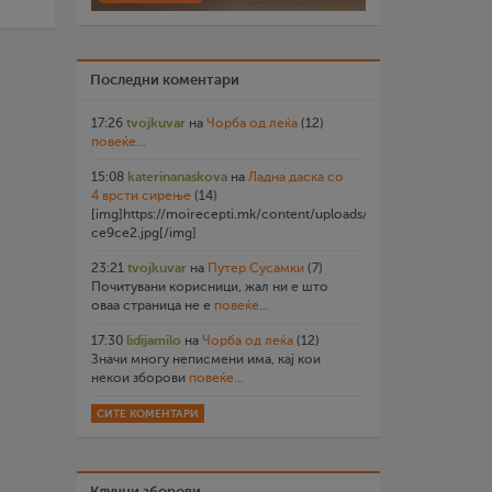
Последни коментари
17:26
tvojkuvar
на
Чорба од леќа
(12)
повеќе...
15:08
katerinanaskova
на
Ладна даска со
4 врсти сирење
(14)
[img]https://moirecepti.mk/content/uploads/2026/07/20260719
ce9ce2.jpg[/img]
23:21
tvojkuvar
на
Путер Сусамки
(7)
Почитувани корисници, жал ни е што
оваа страница не е
повеќе...
17:30
lidijamilo
на
Чорба од леќа
(12)
Значи многу неписмени има, кај кои
некои зборови
повеќе...
СИТЕ КОМЕНТАРИ
Клучни зборови