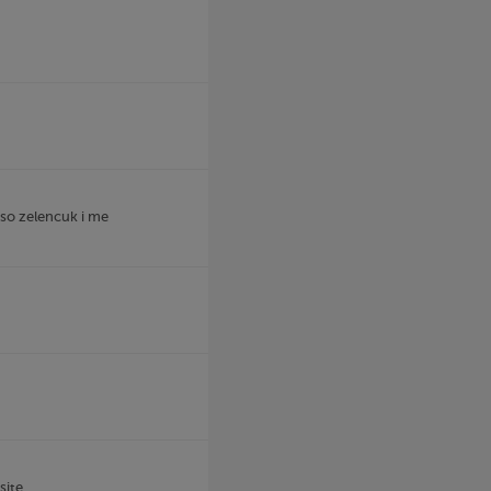
 so zelencuk i me
site