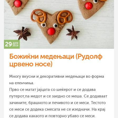
29
дек
2019
Божиќни медењаци (Рудолф
црвено носе)
Многу вкусни и декоративни медењаци во форма
на еленчиња.
Прво се матат јајцата со шеќерот и се додава
путерот,па медот и се заедно се меша. Се додаваат
зачините, брашното и печивото и се меси. Тестото
се меси се додека смесата не се изедначи. На крај
се додава какаото и повторно убаво се меси.