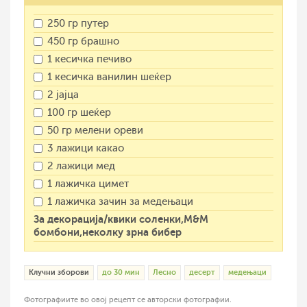
250 гр путер
450 гр брашно
1 кесичка печиво
1 кесичка ванилин шеќер
2 јајца
100 гр шеќер
50 гр мелени ореви
3 лажици какао
2 лажици мед
1 лажичка цимет
1 лажичка зачин за медењаци
За декорација/квики соленки,М&М
бомбони,неколку зрна бибер
Клучни зборови
до 30 мин
Лесно
десерт
медењаци
Фотографиите во овој рецепт се авторски фотографии.