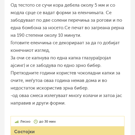
Од тестото се сучи кора дебела околу 5 мм и со
модла срце се вадат форми за еленчињата. Се
забодуваат по две солени перечиња за рогови и по
една бомбона за носето.Се печат во загреана рерна
на 190 степени околу 10 минути.
Готовите еленчиња се декорираат за да го добијат
конечниот изглед,
За очи се капнува по една капка глазура(ројал
ајсинг) и се забодува по едно зрно бибер.
Претходните години користев чоколадни капки за
очите, меѓутоа оваа година немав дома и во
недостаток искористив зрна бибер.
-од оваа смеса излегуваат многу колачи и затоа јас
направив и други форми.
Лесно
до 30 мин
Состојки