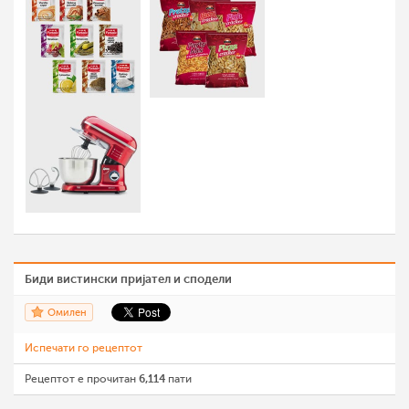
Биди вистински пријател и сподели
Омилен
Испечати го рецептот
Рецептот е прочитан
6,114
пати