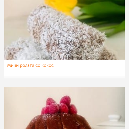
Мини ролати со кокос
dalis
10 мар 2021