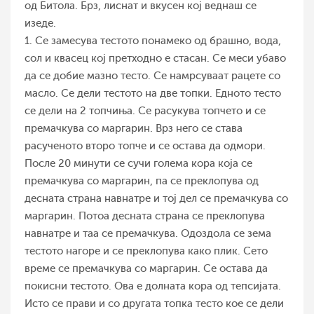
од Битола. Брз, лиснат и вкусен кој веднаш се
изеде.
1. Се замесува тестото понамеко од брашно, вода,
сол и квасец кој претходно е стасан. Се меси убаво
да се добие мазно тесто. Се намрсуваат рацете со
масло. Се дели тестото на две топки. Едното тесто
се дели на 2 топчиња. Се расукува топчето и се
премачкува со маргарин. Врз него се става
расученото второ топче и се остава да одмори.
После 20 минути се сучи голема кора која се
премачкува со маргарин, па се преклопува од
десната страна навнатре и тој дел се премачкува со
маргарин. Потоа десната страна се преклопува
навнатре и таа се премачкува. Одоздола се зема
тестото нагоре и се преклопува како плик. Сето
време се премачкува со маргарин. Се остава да
покисни тестото. Ова е долната кора од тепсијата.
Исто се прави и со другата топка тесто кое се дели