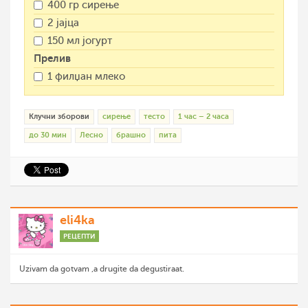
400 гр сирење
2 јајца
150 мл јогурт
Прелив
1 филџан млеко
Клучни зборови
сирење
тесто
1 час – 2 часа
до 30 мин
Лесно
брашно
пита
eli4ka
РЕЦЕПТИ
Uzivam da gotvam ,a drugite da degustiraat.