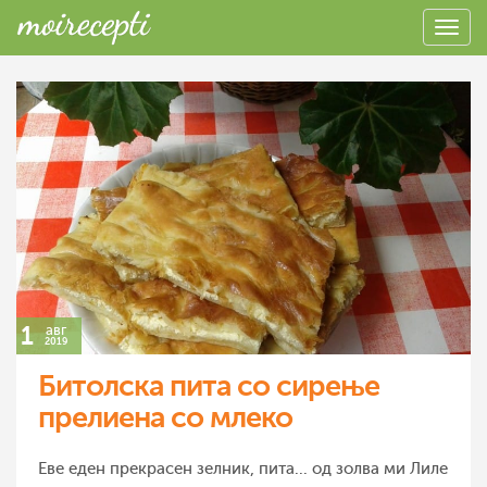
1
авг
2019
Битолска пита со сирење
прелиена со млеко
Еве еден прекрасен зелник, пита... од золва ми Лиле