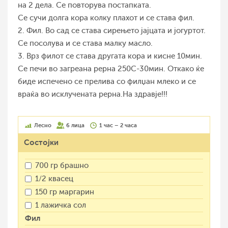
на 2 дела. Се повторува постапката.
Се сучи долга кора колку плахот и се става фил.
2. Фил. Во сад се става сирењето јајцата и јогуртот.
Се посолува и се става малку масло.
3. Врз филот се става другата кора и кисне 10мин.
Се печи во загреана рерна 250С-30мин. Откако ќе
биде испечено се прелива со филџан млеко и се
враќа во исклучената рерна.На здравје!!!
Лесно
6 лица
1 час – 2 часа
Состојки
700 гр брашно
1/2 квасец
150 гр маргарин
1 лажичка сол
Фил