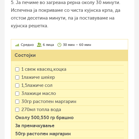
5. Ја печиме во загреана рерна околу 30 минути.
Испечена ја покриваме со чиста кујнска крпа, да
отстои десетина минути, па ја поставуваме на
кујнска решетка.
Средно
6 лица
30 мин – 60 мин
Состојки
1 свеж квасец,коцка
1лажиче шеќер
1,5лажиче сол
3лажици масло
30гр растопен маргарин
270мл топла вода
Околу 500,550 гр брашно
За премачкување
50гр растопен маргарин