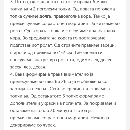
3. Потоа, од стасаното тесто се прават 6 мали
топчиња и 2 поголеми топки. Од првата поголема
топка сучиме долга, правоаголна кора. Тенко ја
премачкуваме со растопен маргарин. Ја виткаме во
ролат. Од втората топка исто сучиме правоаголна
кора. Во средината на кората го поставуваме
подготвениот ролат. Од страните правиме засеци,
широки од прилика по 1-2 см. Тие засеци ги
внесуваме внатре, врз ролатот, одиме лев, десен
засек, лев, десен.
4. Вака формирана трака внимателно ја
пренесуваме во тава бр 26 која е обложена со
хартија за печење. Сега во средината ставаме 5
топчиња. Од останатото 6 топче формираме
дополнителни украси на погачата. Ја покриваме и
оставаме на топло 30 минути. Потоа ја
премачкуваме со растопен маргарин. Нежно ја
декорираме со чурек.