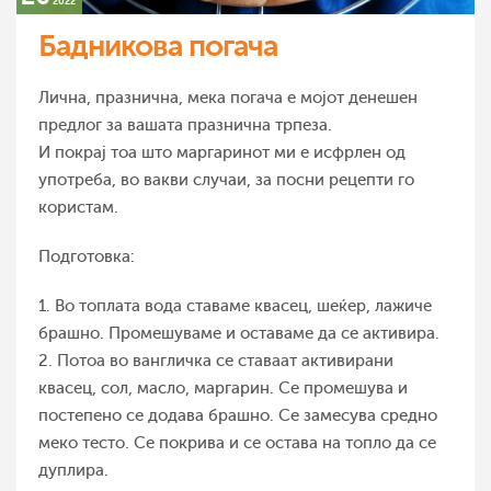
2022
Бадникова погача
Лична, празнична, мека погача е мојот денешен
предлог за вашата празнична трпеза.
И покрај тоа што маргаринот ми е исфрлен од
употреба, во вакви случаи, за посни рецепти го
користам.
Подготовка:
1. Во топлата вода ставаме квасец, шеќер, лажиче
брашно. Промешуваме и оставаме да се активира.
2. Потоа во вангличка се ставаат активирани
квасец, сол, масло, маргарин. Се промешува и
постепено се додава брашно. Се замесува средно
меко тесто. Се покрива и се остава на топло да се
дуплира.