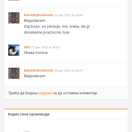
katerinanaskova
26 дек 2022 @ 16:00
Blagodaram
Daj boze, vo zdravje, mir, sreka, da gi
docekame praznicite Jule
sim
27 дек 2022 @ 19:53
Убава погача
katerinanaskova
28 дек 2022 @ 21:57
Blagodaram
Треба да бидеш
најавен
за да оставиш коментар.
Користени производи