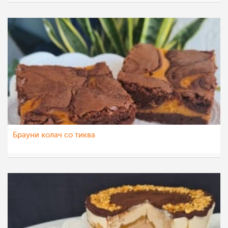
aleksa123
12 ное 2021
Брауни колач со тиква
aleksa123
3 ное 2021