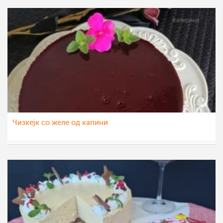
Чизкејк со желе од капини
katerinanaskova
22 дек 2021