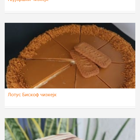
aleksa123
27 сеп 2021
Лотус Бискоф чизкејк
aleksa123
21 сеп 2021