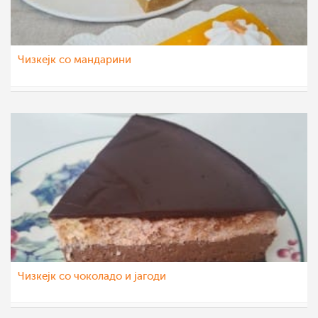
Чизкејк со мандарини
aleksa123
7 фев 2022
Чизкејк со чоколадо и јагоди
aleksa123
9 јан 2022