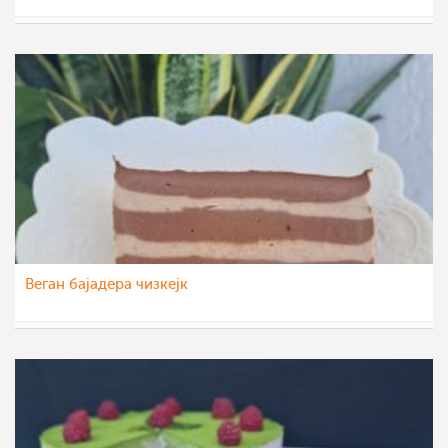
katerinanaskova
10 окт 2021
Веган бајадера чизкејк
aleksa123
9 окт 2021