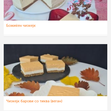
Божиќен чизкејк
aleksa123
13 дек 2021
Чизкејк барови со тиква (веган)