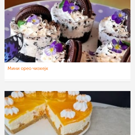
Мини орео чизкејк
Klara
26 јул 2022