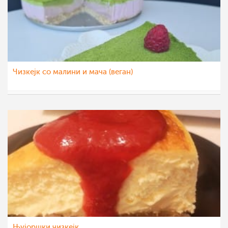
Чизкејк со малини и мача (веган)
aleksa123
2 окт 2021
Њујоршки чизкејк