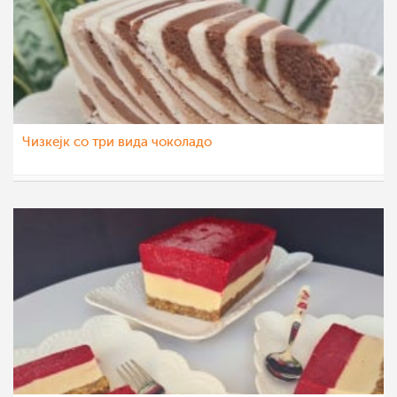
Чизкејк со три вида чоколадо
aleksa123
20 сеп 2021