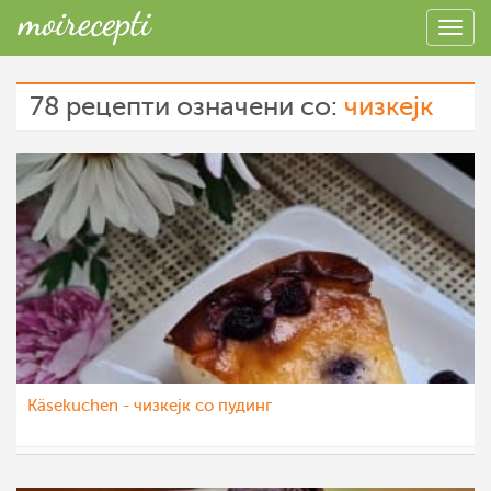
78 рецепти означени со:
чизкејк
Käsekuchen - чизкејк со пудинг
nadicaveles
7 окт 2022