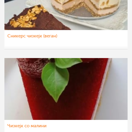
Сникерс чизкејк (веган)
aleksa123
27 окт 2021
Чизкејк со малини