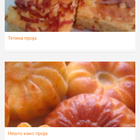
Тетина проја
jasmnka
11 апр 2012
Нешто како проја