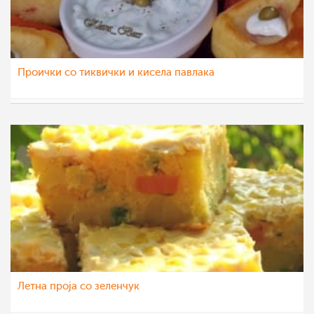
Проички со тиквички и кисела павлака
Klara
7 јул 2013
Летна проја со зеленчук