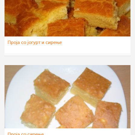
Проја со јогурт и сирење
milica
16 мар 2012
Проја со сирење