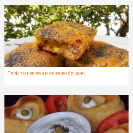
Проја со павлака и оризово брашно
Daniela Dzogova
19 сеп 2013