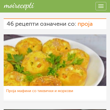
46 рецепти означени со:
проја
Проја мафини со тиквички и моркови
МоиРецепти
11 јун 2014