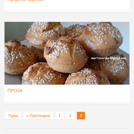
mence
15 мар 2012
ПРОЈА
Martin
14 фев 2012
Прва
« Претходна
1
2
3