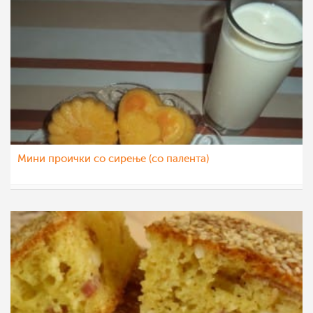
Мини проички со сирење (со палента)
smiley18
4 јун 2014