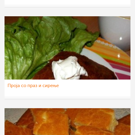
pavloska
7 апр 2012
Проја со праз и сирење
Klara
4 апр 2012