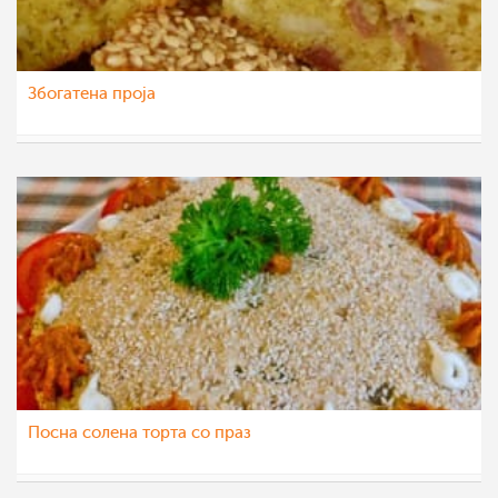
Збогатена проја
teofanija
17 мај 2014
Посна солена торта со праз
teofanija
14 дек 2013