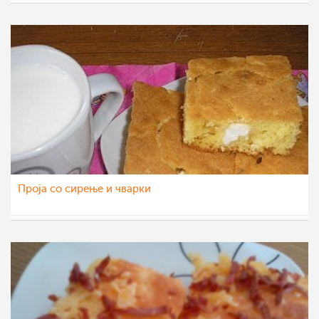
majastoevska
11 сеп 2012
Проја со сирење и чварки
Daniela Dzogova
9 мај 2012