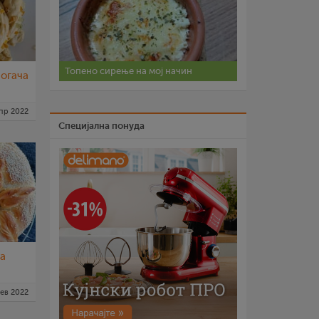
Топено сирење на мој начин
огача
пр 2022
Специјална понуда
та
ев 2022