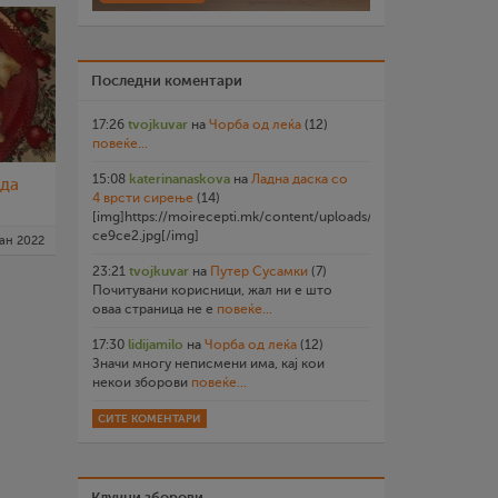
Последни коментари
17:26
tvojkuvar
на
Чорба од леќа
(12)
повеќе...
15:08
katerinanaskova
на
Ладна даска со
зда
4 врсти сирење
(14)
[img]https://moirecepti.mk/content/uploads/2026/07/20260719
ce9ce2.jpg[/img]
јан 2022
23:21
tvojkuvar
на
Путер Сусамки
(7)
Почитувани корисници, жал ни е што
оваа страница не е
повеќе...
17:30
lidijamilo
на
Чорба од леќа
(12)
Значи многу неписмени има, кај кои
некои зборови
повеќе...
СИТЕ КОМЕНТАРИ
Клучни зборови