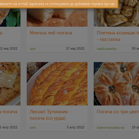
а
Млечна леб-погача
Плетена козињак п
- постапка
22 мај 2022
sim
17 мај 2022
nadicaveles
30 а
а погача
Лиснат Тутманик -
Погача со три цве
погача (со урда)
6 апр 2022
sim
5 апр 2022
katerinanaskova
19 ф