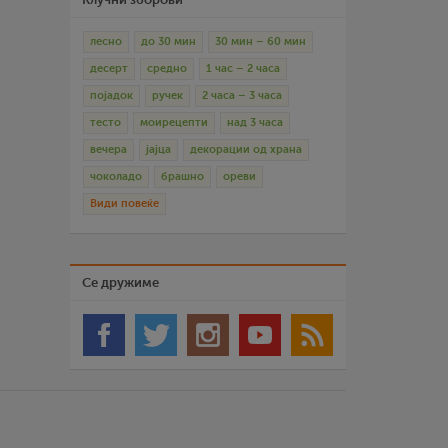
лесно
до 30 мин
30 мин – 60 мин
десерт
средно
1 час – 2 часа
појадок
ручек
2 часа – 3 часа
тесто
моирецепти
над 3 часа
вечера
јајца
декорации од храна
чоколадо
брашно
ореви
Види повеќе
Се дружиме