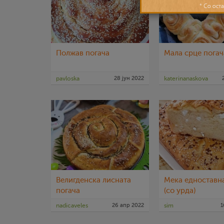
Полжав погача
Мала срце погач
pavloska
28 јун 2022
katerinanaskova
Велигденска лисната
Мека eдноставн
погача
(со урда)
nadicaveles
26 апр 2022
sim
1