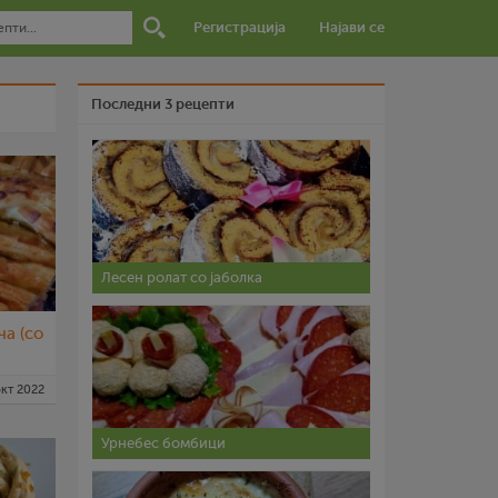
Регистрација
Најави се
Последни 3 рецепти
Лесен ролат со јаболка
ча (со
окт 2022
Урнебес бомбици