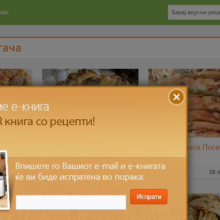
нас
гача
олници,
Погача
Брза Лисната Пога
и
праз)
7 ное 2022
nadicaveles
25 ное 2022
sim
28 