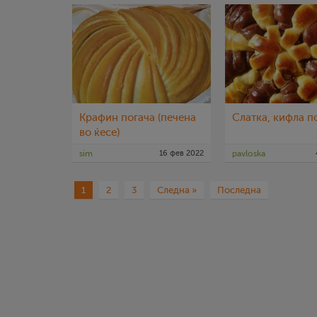
Крафин погача (печена
Слатка, кифла п
во ќесе)
sim
16 фев 2022
pavloska
1
2
3
Следна »
Последна