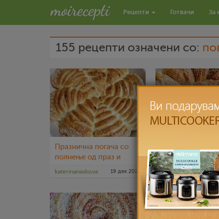
Рецепти
Готвачи
За 
155 рецепти означени со:
по
Празнична погача со
Погача од триаг
полнење од праз и
со фил од праз 
сирење
сирење
katerinanaskova
19 дек 2022
katerinanaskova
2