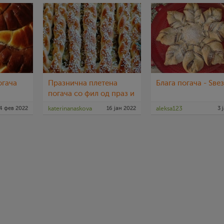
огача
Празнична плетена
Блага погача - Ѕве
погача со фил од праз и
кисела зелка
4 фев 2022
katerinanaskova
16 јан 2022
aleksa123
3 