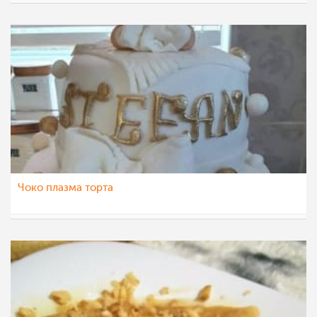
nadicaveles
9 окт 2022
Чоко плазма торта
eli4ka
8 окт 2022