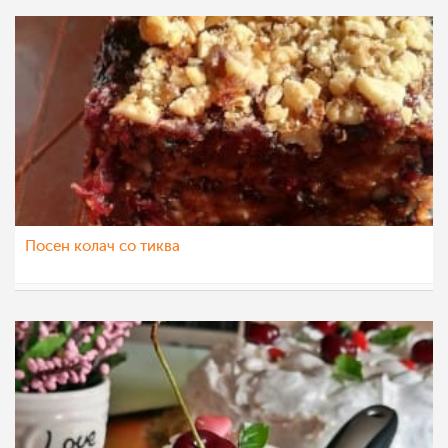
Посен колач со тиква
pavloska
26 окт 2022