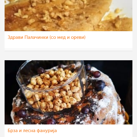
Здрави Палачинки (со мед и ореви)
sim
17 сеп 2022
Брза и лесна фанурија