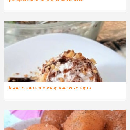
sim
6 авг 2022
Лажна сладолед маскарпоне кекс торта
sim
28 јул 2022