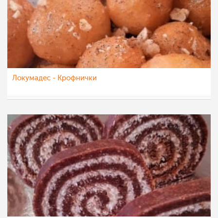
Локумадес - Крофнички
sim
23 јул 2022