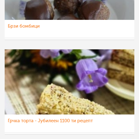
Брзи бомбици
Ceslaroska
30 окт 2022
Грчка торта - Јубилеен 1100 ти рецепт
nadicaveles
28 окт 2022