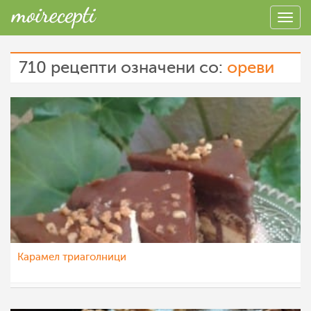
710 рецепти означени со:
ореви
Карамел триаголници
eli4ka
14 ное 2022