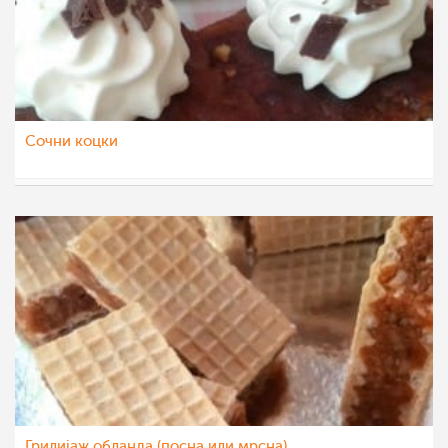
Сочни коцки
eli4ka
11 авг 2022
Грилијаж обланда (посна или мрсна)