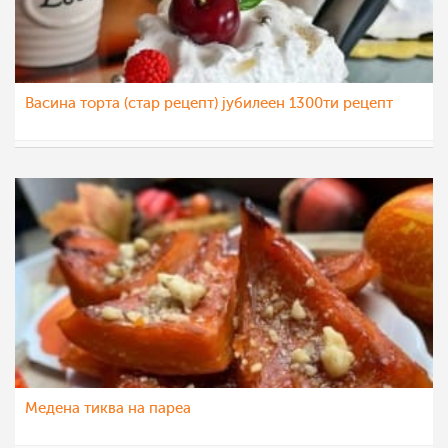
Васина торта (стар рецепт) јубилеен 1300ти рецепт
Klara
10 окт 2022
Медена тиква на пареа