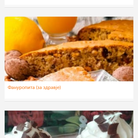
Klara
12 сеп 2022
Фануропита (за здравје)
sim
9 сеп 2022