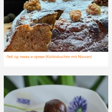
Леб од тиква и ореви (Kürbiskuchen mit Nüssen)
nadicaveles
9 ное 2022