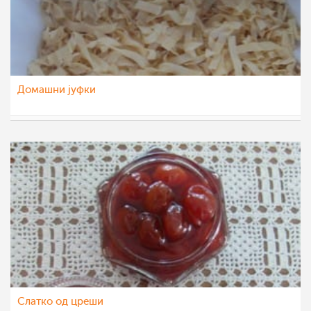
Домашни јуфки
MoiteMagicniRacinja
4 јун 2012
Слатко од цреши