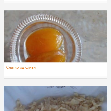
Daniela Dzogova
9 јун 2012
Слатко од сливи
MoiteMagicniRacinja
6 јун 2012