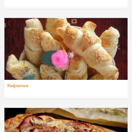
MoiteMagicniRacinja
4 јун 2012
Кифлички
Maja
29 мај 2012