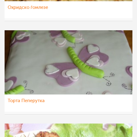
Охридско ѓомлезе
Ljubinka Cavdarovska
11 мај 2012
Торта Пеперутка
margarit4e
7 мај 2012