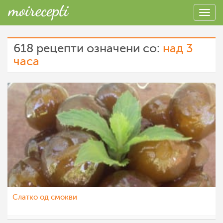
618 рецепти означени со:
над 3
часа
Слатко од смокви
marjonka
13 јун 2012