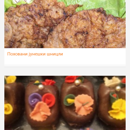
Поховани јунешки шницли
Daniela Dzogova
27 апр 2012