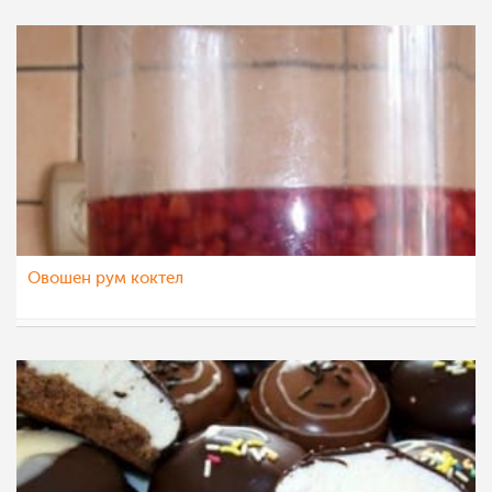
Овошен рум коктел
pavloska
12 јун 2012