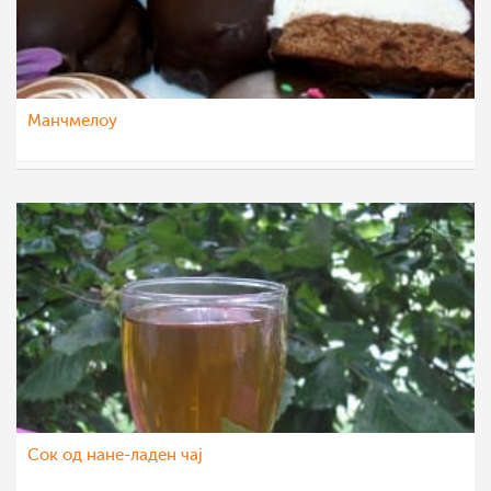
Mанчмелоу
Klara
10 јун 2012
Сок од нане-ладен чај