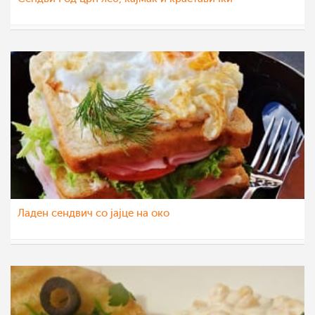
pavloska
3 мар 2020
Ладен сендвич со јајце на око
Klara
1 мар 2020