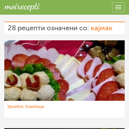
28 рецепти означени со:
кајмак
Урнебес бомбици
dijanatalevski
27 мар 2023