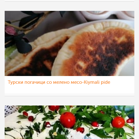
teofanija
31 дек 2020
Турски погачици со мелено месо-Kiymali pide
katerinanaskova
29 ное 2020