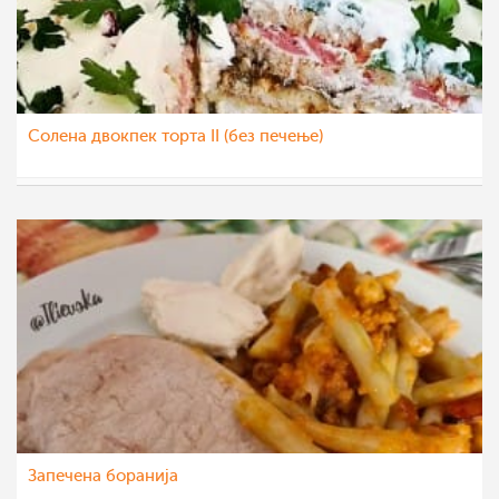
Солена двокпек торта II (без печење)
Klara
16 окт 2020
Запечена боранија