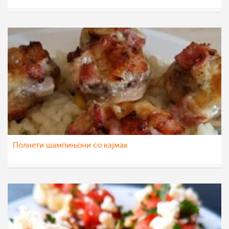
nadicaveles
29 јул 2020
Полнети шампињони со кајмак
dijanatalevski
25 мар 2020