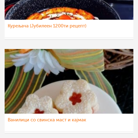
Курељача (Јубилеен 1200ти рецепт)
Klara
1 дек 2021
Ванилици со свинска маст и кајмак
katerinanaskova
2 мај 2021