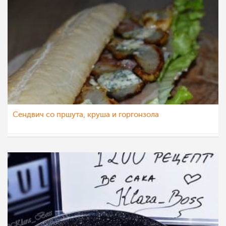
Сендвич со пршута, круша и горгонзола
Ceslaroska
9 ное 2022