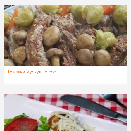
Телешки мускул во сос
dijanatalevski
16 мар 2021