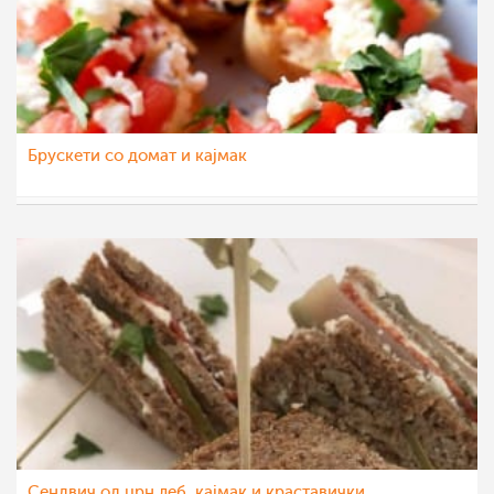
Брускети со домат и кајмак
Klara
7 мар 2020
Сендвич од црн леб, кајмак и краставички