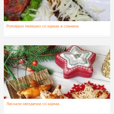
Роловано пилешко со кајмак и сланина
teofanija
10 фев 2021
Лиснати ѕвездички со кајмак